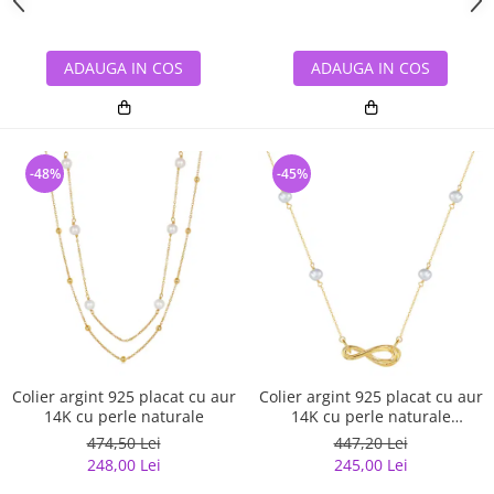
ADAUGA IN COS
ADAUGA IN COS
-48%
-45%
Colier argint 925 placat cu aur
Colier argint 925 placat cu aur
14K cu perle naturale
14K cu perle naturale
INFINITE LOVE
474,50 Lei
447,20 Lei
248,00 Lei
245,00 Lei