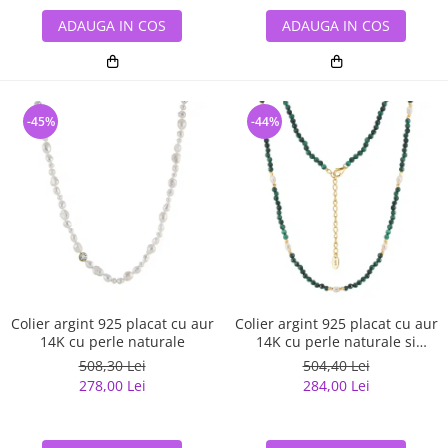
ADAUGA IN COS
ADAUGA IN COS
-45%
-44%
Colier argint 925 placat cu aur
Colier argint 925 placat cu aur
14K cu perle naturale
14K cu perle naturale si
malachit natural
508,30 Lei
504,40 Lei
278,00 Lei
284,00 Lei