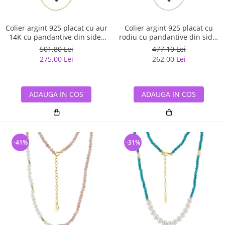
Colier argint 925 placat cu aur
Colier argint 925 placat cu
14K cu pandantive din sidef
rodiu cu pandantive din sidef
Trifoi cu Patru Foi
Trifoi cu Patru Foi
501,80 Lei
477,10 Lei
275,00 Lei
262,00 Lei
ADAUGA IN COS
ADAUGA IN COS
-41%
-31%