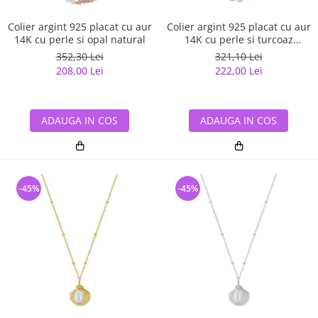
Colier argint 925 placat cu aur
Colier argint 925 placat cu aur
14K cu perle si opal natural
14K cu perle si turcoaz
natural
352,30 Lei
321,10 Lei
208,00 Lei
222,00 Lei
ADAUGA IN COS
ADAUGA IN COS
-45%
-45%