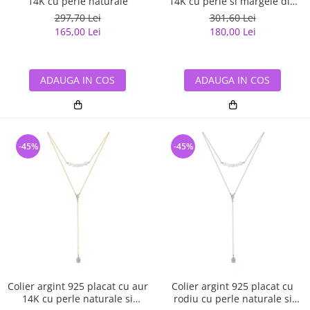
14K cu perle naturale
14K cu perle si margele din
sticla colorata
297,70 Lei
301,60 Lei
165,00 Lei
180,00 Lei
ADAUGA IN COS
ADAUGA IN COS
-45%
-45%
Colier argint 925 placat cu aur
Colier argint 925 placat cu
14K cu perle naturale si
rodiu cu perle naturale si