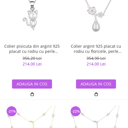
Colier pisicuta din argint 925
Colier argint 925 placat cu
placat cu rodiu cu perle
rodiu cu floricele, perle
naturale
naturale si zirconiu
356,20 Lei
354,90 Lei
214,00 Lei
214,00 Lei
ADAUGA IN COS
ADAUGA IN COS
-21%
-22%