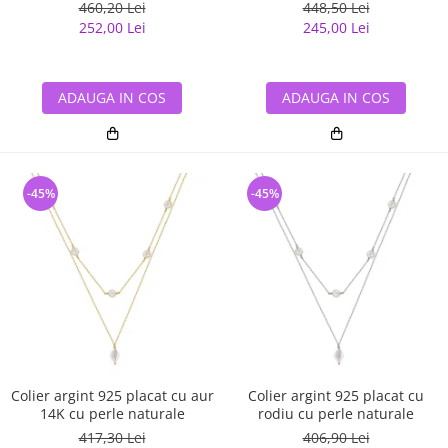
zirconiu
zirconiu
460,20 Lei
448,50 Lei
252,00 Lei
245,00 Lei
ADAUGA IN COS
ADAUGA IN COS
-45%
-45%
Colier argint 925 placat cu aur
Colier argint 925 placat cu
14K cu perle naturale
rodiu cu perle naturale
417,30 Lei
406,90 Lei