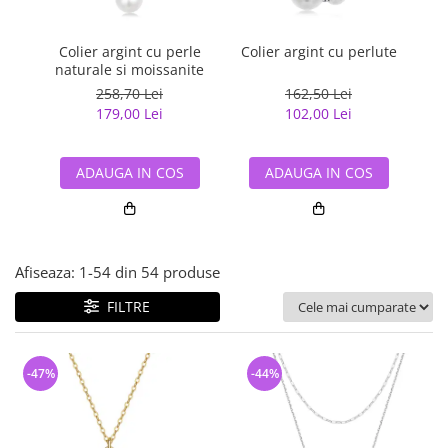
Bijuterii argint cu pietre
Pandantive mireasa
semipretioase
Bijuterii de Lux
Bijuterii argint placat cu aur
Colier argint cu perle
Colier argint cu perlute
Co
Bijuterii gotice si rock
naturale si moissanite
Bijuterii argint cu diverse
Bijuterii Handmade
258,70 Lei
162,50 Lei
materiale
179,00 Lei
102,00 Lei
Bijuterii fantezie
Bijuterii argint cu murano
Casete si cutii de bijuterii
ADAUGA IN COS
ADAUGA IN COS
Bijuterii tungsten
Accesorii Piele
Cadouri
Afiseaza:
1-
54
din
54
produse
Solutii si lavete de curatare
bijuterii argint
FILTRE
-47%
-44%