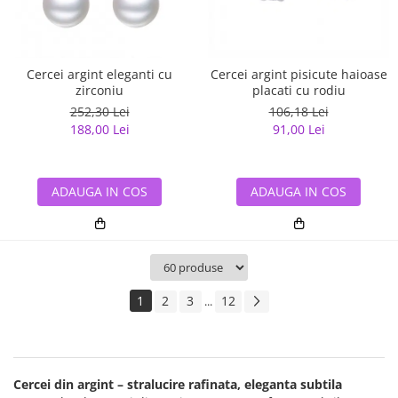
Cercei argint eleganti cu
Cercei argint pisicute haioase
zirconiu
placati cu rodiu
252,30 Lei
106,18 Lei
188,00 Lei
91,00 Lei
ADAUGA IN COS
ADAUGA IN COS
1
2
3
12
...
Cercei din argint – stralucire rafinata, eleganta subtila