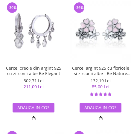
-30%
-36%
Cercei creole din argint 925
Cercei argint 925 cu floricele
cu zirconii albe Be Elegant
si zirconii albe - Be Nature
EST0023
302,71 Lei
132,19 Lei
211,00 Lei
85,00 Lei
ADAUGA IN COS
ADAUGA IN COS