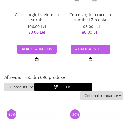
Bijuterii argint cu pietre
Pandantive mireasa
semipretioase
Bijuterii de Lux
Bijuterii argint placat cu aur
Cercei argint stelute cu
Cercei argint cruce cu
Ce
Bijuterii gotice si rock
surub
surub si Zirconia
Bijuterii argint cu diverse
Bijuterii Handmade
106,00 Lei
106,00 Lei
materiale
80,00 Lei
80,00 Lei
Bijuterii fantezie
Bijuterii argint cu murano
Casete si cutii de bijuterii
ADAUGA IN COS
ADAUGA IN COS
Bijuterii tungsten
Accesorii Piele
Cadouri
Afiseaza:
1-
60
din
696
produse
Solutii si lavete de curatare
bijuterii argint
FILTRE
-37%
-30%