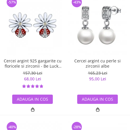
-57%
-43%
Cercei argint 925 gargarite cu
Cercei argint cu perle si
floricele si zirconii - Be Lucky
zirconii albe
EST0022
157,30 Lei
165,23 Lei
68,00 Lei
95,00 Lei
ADAUGA IN COS
ADAUGA IN COS
-40%
-28%