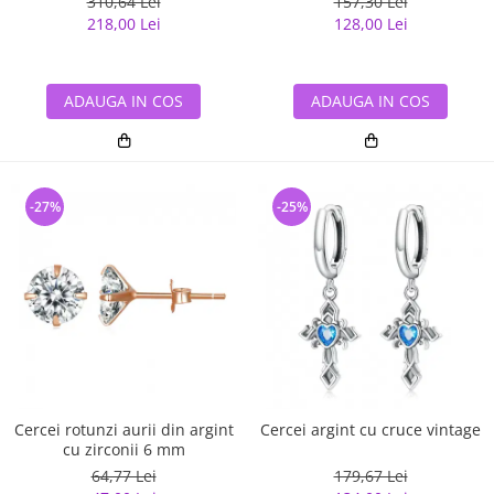
310,64 Lei
157,30 Lei
218,00 Lei
128,00 Lei
ADAUGA IN COS
ADAUGA IN COS
-27%
-25%
Cercei rotunzi aurii din argint
Cercei argint cu cruce vintage
cu zirconii 6 mm
64,77 Lei
179,67 Lei