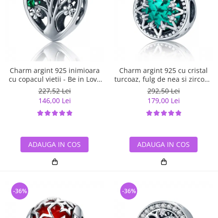
Charm argint 925 inimioara
Charm argint 925 cu cristal
cu copacul vietii - Be in Love
turcoaz, fulg de nea si zirconii
PST0105
albe - Be Nature PST0110
227,52 Lei
292,50 Lei
146,00 Lei
179,00 Lei
ADAUGA IN COS
ADAUGA IN COS
-36%
-36%