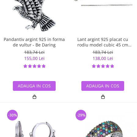
Pandantiv argint 925 in forma
Lant argint 925 placat cu
de vultur - Be Daring
rodiu model cubic 45 cm
LSX0001
183,74 Lei
183,74 Lei
155,00 Lei
138,00 Lei
ADAUGA IN COS
ADAUGA IN COS
-30%
-29%