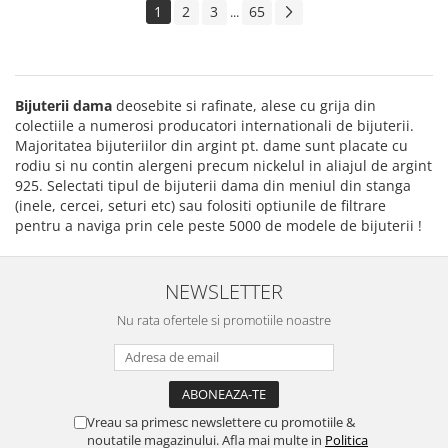
1
2
3
65
...
Bijuterii dama
deosebite si rafinate, alese cu grija din
colectiile a numerosi producatori internationali de bijuterii.
Majoritatea bijuteriilor din argint pt. dame sunt placate cu
rodiu si nu contin alergeni precum nickelul in aliajul de argint
925. Selectati tipul de bijuterii dama din meniul din stanga
(inele, cercei, seturi etc) sau folositi optiunile de filtrare
pentru a naviga prin cele peste 5000 de modele de bijuterii !
NEWSLETTER
Nu rata ofertele si promotiile noastre
Vreau sa primesc newslettere cu promotiile &
noutatile magazinului. Afla mai multe in
Politica