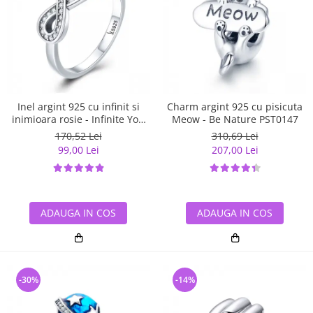
Inel argint 925 cu infinit si
Charm argint 925 cu pisicuta
inimioara rosie - Infinite You
Meow - Be Nature PST0147
IST0062
170,52 Lei
310,69 Lei
99,00 Lei
207,00 Lei
ADAUGA IN COS
ADAUGA IN COS
-30%
-14%