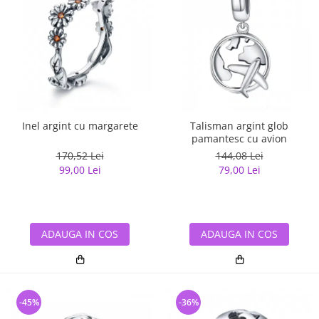
Inel argint cu margarete
Talisman argint glob
pamantesc cu avion
170,52 Lei
144,08 Lei
99,00 Lei
79,00 Lei
ADAUGA IN COS
ADAUGA IN COS
-45%
-36%