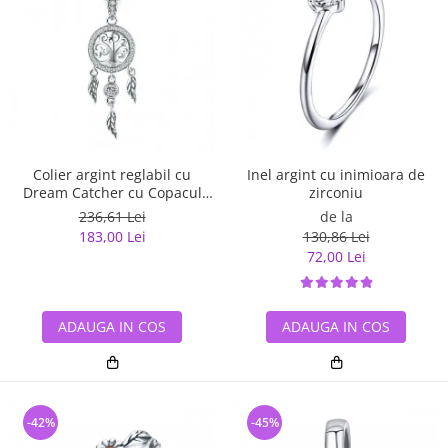
Inel argint cu inimioara de
Colier argint reglabil cu
zirconiu
Dream Catcher cu Copacul
Vietii
de la
236,61 Lei
130,86 Lei
183,00 Lei
72,00 Lei
ADAUGA IN COS
ADAUGA IN COS
-42%
-45%