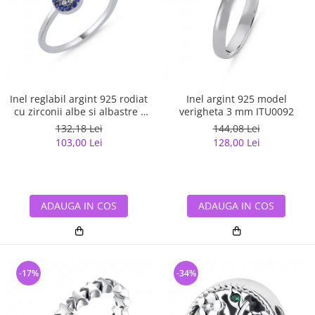
Inel reglabil argint 925 rodiat
Inel argint 925 model
cu zirconii albe si albastre -
verigheta 3 mm ITU0092
Be Elegant ITU0109
132,18 Lei
144,08 Lei
103,00 Lei
128,00 Lei
ADAUGA IN COS
ADAUGA IN COS
-17%
-34%