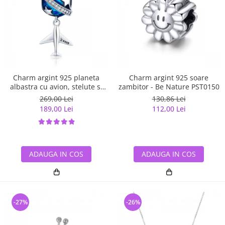
Charm argint 925 planeta
Charm argint 925 soare
albastra cu avion, stelute si
zambitor - Be Nature PST0150
zirconii albe PST0149
269,00 Lei
130,86 Lei
189,00 Lei
112,00 Lei
ADAUGA IN COS
ADAUGA IN COS
-27%
-26%