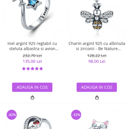
Inel argint 925 reglabil cu
Charm argint 925 cu albinuta
steluta albastra si avion
si zirconii - Be Nature
argintiu - Be Nature IST0047
PST0143
232,70 Lei
128,22 Lei
135,00 Lei
98,00 Lei
ADAUGA IN COS
ADAUGA IN COS
-42%
-33%