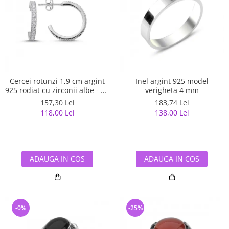
Cercei rotunzi 1,9 cm argint
Inel argint 925 model
925 rodiat cu zirconii albe - Be
verigheta 4 mm
Elegant ETU0059
157,30 Lei
183,74 Lei
118,00 Lei
138,00 Lei
ADAUGA IN COS
ADAUGA IN COS
-0%
-25%