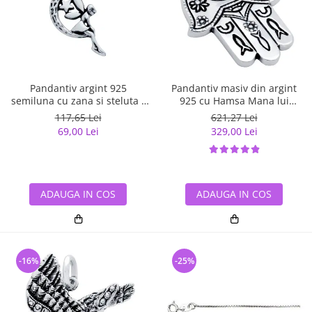
Bijuterii argint cu pietre
Pandantive mireasa
semipretioase
Bijuterii de Lux
Bijuterii argint placat cu aur
Bijuterii gotice si rock
Bijuterii argint cu diverse
Bijuterii Handmade
materiale
Bijuterii fantezie
Pandantiv argint 925
Pandantiv masiv din argint
Bijuterii argint cu murano
semiluna cu zana si steluta -
925 cu Hamsa Mana lui
Casete si cutii de bijuterii
Be Fantastic PSX0560
Fatima
117,65 Lei
621,27 Lei
Bijuterii tungsten
69,00 Lei
329,00 Lei
Accesorii Piele
Cadouri
Solutii si lavete de curatare
ADAUGA IN COS
ADAUGA IN COS
bijuterii argint
-16%
-25%