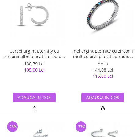
Cercei argint Eternity cu
Inel argint Eternity cu zirconii
zirconii albe placat cu rodiu -
multicolore, placat cu rodiu -
ETU0153
ITU0229
138,79 Lei
de la
105,00 Lei
144,08 Lei
115,00 Lei
ADAUGA IN COS
ADAUGA IN COS
-26%
-33%