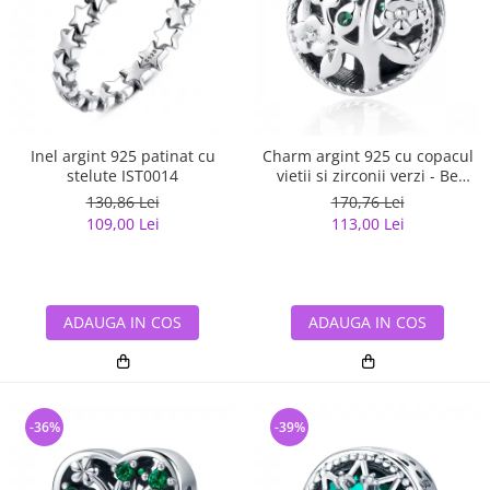
Inel argint 925 patinat cu
Charm argint 925 cu copacul
stelute IST0014
vietii si zirconii verzi - Be
Nature PST0059
130,86 Lei
170,76 Lei
109,00 Lei
113,00 Lei
ADAUGA IN COS
ADAUGA IN COS
-36%
-39%