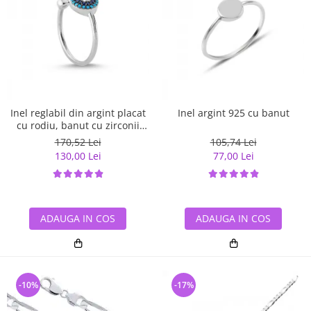
Inel reglabil din argint placat
Inel argint 925 cu banut
cu rodiu, banut cu zirconii
albe si albastre
170,52 Lei
105,74 Lei
130,00 Lei
77,00 Lei
ADAUGA IN COS
ADAUGA IN COS
-10%
-17%