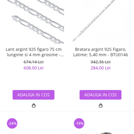
Lant argint 925 figaro 75 cm
Bratara argint 925 Figaro,
lungime si 4 mm grosime -
Latime: 5,40 mm - BTU0146
Classical You LSX0141
674,14 Lei
342,36 Lei
608,00 Lei
284,00 Lei
ADAUGA IN COS
ADAUGA IN COS
-24%
-19%