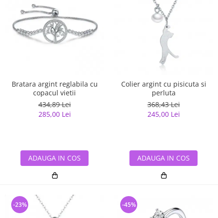
Bratara argint reglabila cu
Colier argint cu pisicuta si
copacul vietii
perluta
434,89 Lei
368,43 Lei
285,00 Lei
245,00 Lei
ADAUGA IN COS
ADAUGA IN COS
-23%
-45%