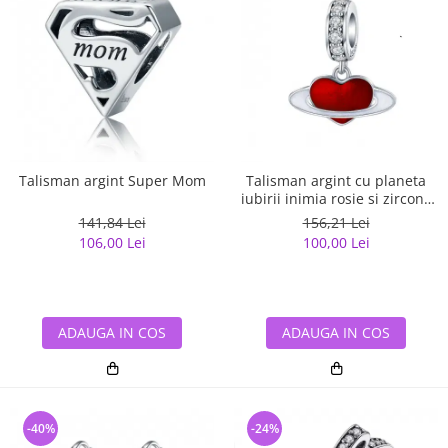
Talisman argint Super Mom
Talisman argint cu planeta
iubirii inimia rosie si zirconii
albe
141,84 Lei
156,21 Lei
106,00 Lei
100,00 Lei
ADAUGA IN COS
ADAUGA IN COS
-40%
-24%