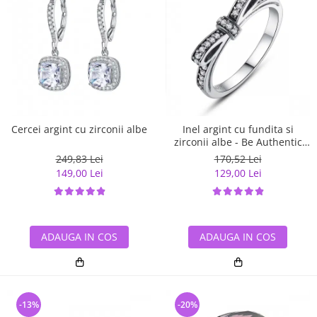
Cercei argint cu zirconii albe
Inel argint cu fundita si
zirconii albe - Be Authentic
IST0007
249,83 Lei
170,52 Lei
149,00 Lei
129,00 Lei
ADAUGA IN COS
ADAUGA IN COS
-13%
-20%