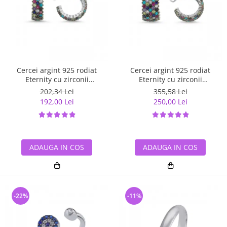
Cercei argint 925 rodiat
Cercei argint 925 rodiat
Eternity cu zirconii
Eternity cu zirconii
multicolore ETU0028
multicolore ETU0036
202,34 Lei
355,58 Lei
192,00 Lei
250,00 Lei
ADAUGA IN COS
ADAUGA IN COS
-22%
-11%