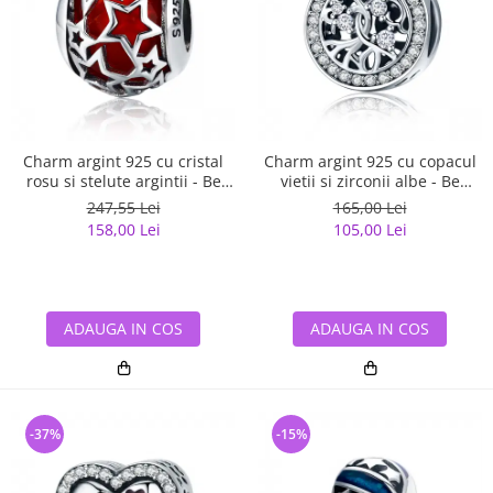
Charm argint 925 cu cristal
Charm argint 925 cu copacul
rosu si stelute argintii - Be
vietii si zirconii albe - Be
Nature PST0115
Nature PST0120
247,55 Lei
165,00 Lei
158,00 Lei
105,00 Lei
ADAUGA IN COS
ADAUGA IN COS
-37%
-15%