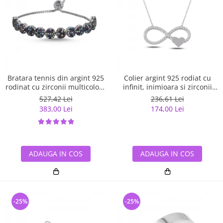
Bratara tennis din argint 925
Colier argint 925 rodiat cu
rodinat cu zirconii multicolore
infinit, inimioara si zirconii
- Be Elegant BTU0108
albe - Infinite You CTU0067
527,42 Lei
236,61 Lei
383,00 Lei
174,00 Lei
ADAUGA IN COS
ADAUGA IN COS
-25%
-25%