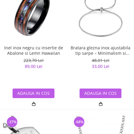
Inel inox negru cu insertie de
Bratara glezna inox ajustabila
Abalone si Lemn Hawaiian
tip sarpe – Minimalism si
versatilitate
223,70 Lei
48,01 Lei
89,00 Lei
33,00 Lei
ADAUGA IN COS
ADAUGA IN COS
-37%
-68%