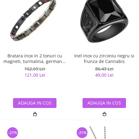
Bratara inox in 2 tonuri cu
Inel inox cu zirconiu negru si
magneti, turmalina, germaniu
frunza de Cannabis
si anioni
162,69 Lei
86,43 Lei
121,00 Lei
49,00 Lei
ADAUGA IN COS
ADAUGA IN COS
-21%
-21%