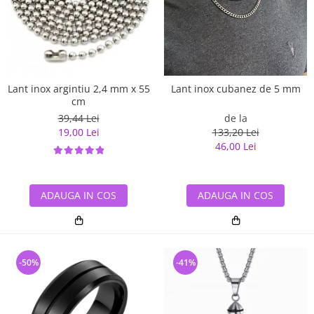
Bijuterii argint cu pietre
Pandantive mireasa
semipretioase
Bijuterii de Lux
Bijuterii argint placat cu aur
Bijuterii gotice si rock
Bijuterii argint cu diverse
Bijuterii Handmade
materiale
Bijuterii fantezie
Lant inox argintiu 2,4 mm x 55
Lant inox cubanez de 5 mm
Bijuterii argint cu murano
cm
Casete si cutii de bijuterii
39,44 Lei
de la
Bijuterii tungsten
19,00 Lei
133,20 Lei
46,00 Lei
Accesorii Piele
Cadouri
Solutii si lavete de curatare
ADAUGA IN COS
ADAUGA IN COS
bijuterii argint
-50%
-41%