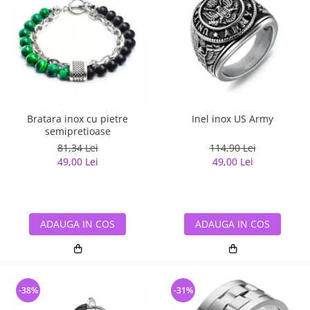
Bratara inox cu pietre
Inel inox US Army
semipretioase
81,34 Lei
114,90 Lei
49,00 Lei
49,00 Lei
ADAUGA IN COS
ADAUGA IN COS
-38%
-31%