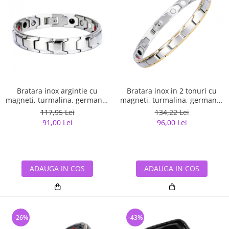
Bratara inox argintie cu
Bratara inox in 2 tonuri cu
magneti, turmalina, germaniu
magneti, turmalina, germaniu
si anioni
si anioni
117,95 Lei
134,22 Lei
91,00 Lei
96,00 Lei
ADAUGA IN COS
ADAUGA IN COS
-26%
-43%