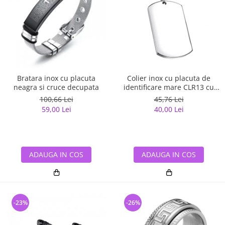
Bratara inox cu placuta
Colier inox cu placuta de
neagra si cruce decupata
identificare mare CLR13 cu
lant militar
100,66 Lei
45,76 Lei
59,00 Lei
40,00 Lei
ADAUGA IN COS
ADAUGA IN COS
-23%
-26%