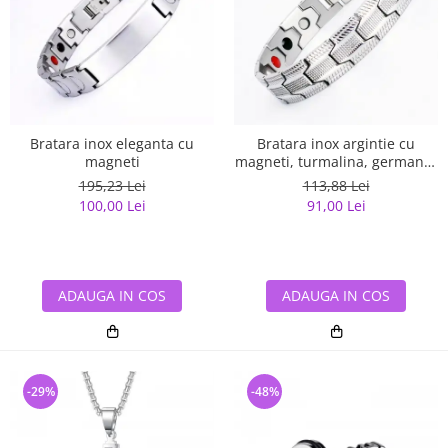
Bratara inox eleganta cu
Bratara inox argintie cu
magneti
magneti, turmalina, germaniu
si anioni
195,23 Lei
113,88 Lei
100,00 Lei
91,00 Lei
ADAUGA IN COS
ADAUGA IN COS
-29%
-48%