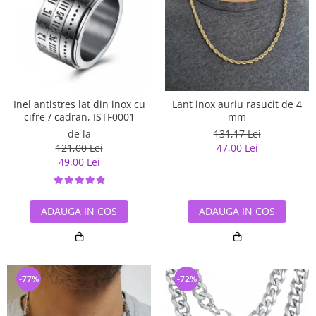
Inel antistres lat din inox cu
Lant inox auriu rasucit de 4
cifre / cadran, ISTF0001
mm
de la
131,17 Lei
121,00 Lei
47,00 Lei
49,00 Lei
ADAUGA IN COS
ADAUGA IN COS
-77%
-72%