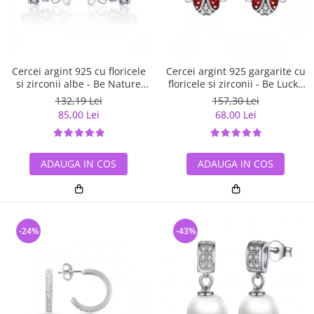
Cercei argint 925 cu floricele
Cercei argint 925 gargarite cu
si zirconii albe - Be Nature
floricele si zirconii - Be Lucky
EST0023
EST0022
132,19 Lei
157,30 Lei
85,00 Lei
68,00 Lei
ADAUGA IN COS
ADAUGA IN COS
-24%
-43%