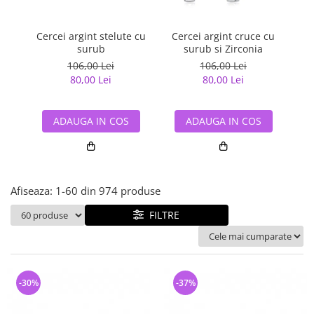
Bijuterii argint cu pietre
Pandantive mireasa
semipretioase
Bijuterii de Lux
Bijuterii argint placat cu aur
Cercei argint stelute cu
Cercei argint cruce cu
Ce
Bijuterii gotice si rock
surub
surub si Zirconia
Bijuterii argint cu diverse
Bijuterii Handmade
106,00 Lei
106,00 Lei
materiale
80,00 Lei
80,00 Lei
Bijuterii fantezie
Bijuterii argint cu murano
Casete si cutii de bijuterii
ADAUGA IN COS
ADAUGA IN COS
Bijuterii tungsten
Accesorii Piele
Cadouri
Afiseaza:
1-
60
din
974
produse
Solutii si lavete de curatare
bijuterii argint
FILTRE
-30%
-37%