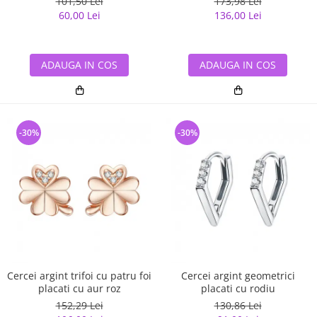
101,50 Lei
173,98 Lei
60,00 Lei
136,00 Lei
ADAUGA IN COS
ADAUGA IN COS
-30%
-30%
Cercei argint trifoi cu patru foi
Cercei argint geometrici
placati cu aur roz
placati cu rodiu
152,29 Lei
130,86 Lei