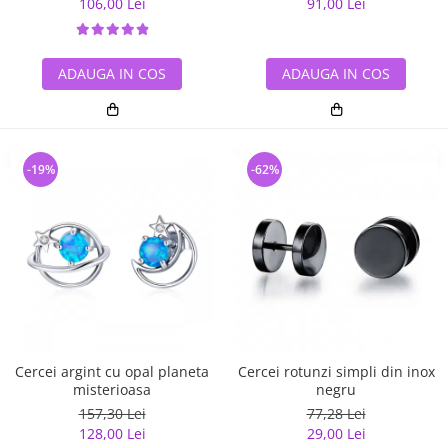
106,00 Lei
91,00 Lei
ADAUGA IN COS
ADAUGA IN COS
-19%
-62%
Cercei argint cu opal planeta
Cercei rotunzi simpli din inox
misterioasa
negru
157,30 Lei
77,28 Lei
128,00 Lei
29,00 Lei