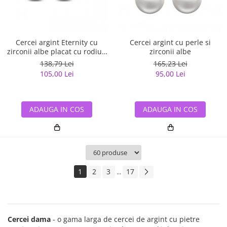
Cercei argint Eternity cu
Cercei argint cu perle si
zirconii albe placat cu rodiu -
zirconii albe
ETU0153
138,79 Lei
165,23 Lei
105,00 Lei
95,00 Lei
ADAUGA IN COS
ADAUGA IN COS
1
2
3
17
...
Cercei dama
- o gama larga de cercei de argint cu pietre