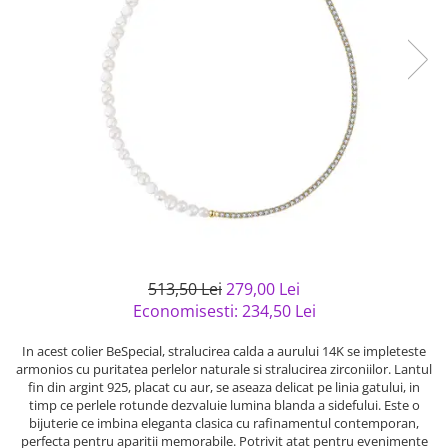
Bijuterii argint cu pietre
Pandantive mireasa
semipretioase
Bijuterii de Lux
Bijuterii argint placat cu aur
Bijuterii gotice si rock
Bijuterii argint cu diverse
Bijuterii Handmade
materiale
Bijuterii fantezie
Bijuterii argint cu murano
Casete si cutii de bijuterii
Bijuterii tungsten
Accesorii Piele
Cadouri
Solutii si lavete de curatare
513,50 Lei
279,00 Lei
bijuterii argint
Economisesti:
234,50
Lei
In acest colier BeSpecial, stralucirea calda a aurului 14K se impleteste
armonios cu puritatea perlelor naturale si stralucirea zirconiilor. Lantul
fin din argint 925, placat cu aur, se aseaza delicat pe linia gatului, in
timp ce perlele rotunde dezvaluie lumina blanda a sidefului. Este o
bijuterie ce imbina eleganta clasica cu rafinamentul contemporan,
perfecta pentru aparitii memorabile. Potrivit atat pentru evenimente