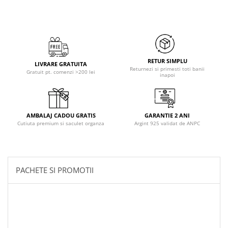
RETUR SIMPLU
LIVRARE GRATUITA
Returnezi si primesti toti banii
Gratuit pt. comenzi >200 lei
inapoi
AMBALAJ CADOU GRATIS
GARANTIE 2 ANI
Cutiuta premium si saculet organza
Argint 925 validat de ANPC
PACHETE SI PROMOTII