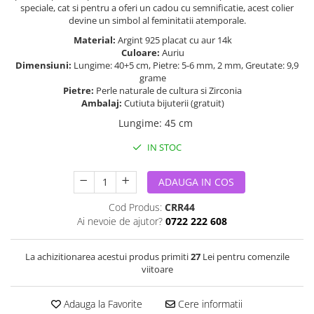
speciale, cat si pentru a oferi un cadou cu semnificatie, acest colier
devine un simbol al feminitatii atemporale.
Material:
Argint 925 placat cu aur 14k
Culoare:
Auriu
Dimensiuni:
Lungime: 40+5 cm, Pietre: 5-6 mm, 2 mm, Greutate: 9,9
grame
Pietre:
Perle naturale de cultura si Zirconia
Ambalaj:
Cutiuta bijuterii (gratuit)
Lungime
:
45 cm
IN STOC
ADAUGA IN COS
Cod Produs:
CRR44
Ai nevoie de ajutor?
0722 222 608
La achizitionarea acestui produs primiti
27
Lei pentru comenzile
viitoare
Adauga la Favorite
Cere informatii