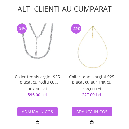
ALTI CLIENTI AU CUMPARAT
-34%
-33%
-
Colier tennis argint 925
Colier tennis argint 925
Co
placat cu rodiu cu
placat cu aur 14K cu
zirconiu, 50 cm, 3 mm
zirconiu
907,40 Lei
338,00 Lei
596,00 Lei
227,00 Lei
ADAUGA IN COS
ADAUGA IN COS