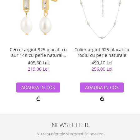
Cercei argint 925 placati cu
Colier argint 925 placat cu
aur 14K cu perle naturale
rodiu cu perle naturale
si zirconiu
405,60 Lei
490,10 Lei
219,00 Lei
256,00 Lei
ADAUGA IN COS
ADAUGA IN COS
NEWSLETTER
Nu rata ofertele si promotiile noastre