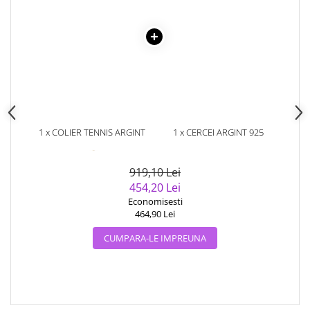
1 x COLIER TENNIS ARGINT
1 x CERCEI ARGINT 925
925 PLACAT CU AUR 14K CU
PLACATI CU AUR 14K CU
PERLE SI ZIRCONIU
PERLE NATURALE SI ZIRCONIU
919,10 Lei
454,20 Lei
Economisesti
464,90 Lei
CUMPARA-LE IMPREUNA