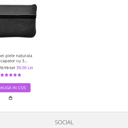
ei piele naturala
ncapator cu 3
rtimente, PCH360
70,16 Lei
39,00 Lei
AUGA IN COS
SOCIAL