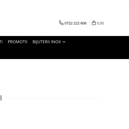
0722 222 608
0,00
TI
PROMOTII
BIJUTERII INOX
I