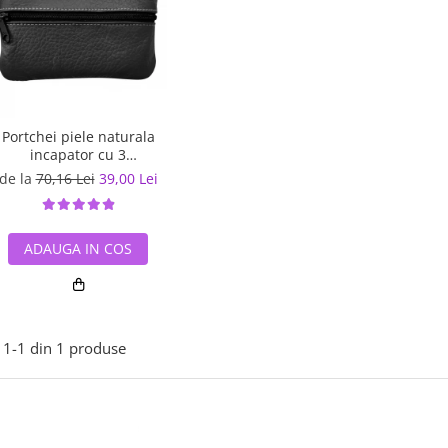
Portchei piele naturala
incapator cu 3
compartimente, PCH360
de la
70,16 Lei
39,00 Lei
ADAUGA IN COS
1-
1
din
1
produse