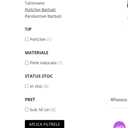
Bijuterii argint cu pietre
Pandantive mireasa
Talismane
semipretioase
Bijuterii de Lux
Portchei Barbati
Bijuterii argint placat cu aur
Pandantive Barbati
Bijuterii gotice si rock
Bijuterii argint cu diverse
Bijuterii Handmade
TIP
materiale
Bijuterii fantezie
Bijuterii argint cu murano
Portchei
(1)
Casete si cutii de bijuterii
Bijuterii tungsten
MATERIALE
Accesorii Piele
Piele naturala
(1)
Cadouri
STATUS STOC
Solutii si lavete de curatare
bijuterii argint
In stoc
(5)
PRET
Afiseaza:
Sub 50 Lei
(5)
APLICA FILTRELE
-44%