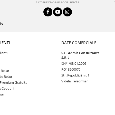
Urmareste-ne in social media
ate
LIENTI
DATE COMERCIALE
lienti
S.C. Admis Consultants
S.R.L
J34/1/03.01.2006
RO18260070
e Retur
Str. Republicii nr. 1
de Retur
Videle, Teleorman
Premium Gratuita
& Cadouri
par