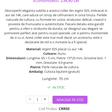
Economisesti:
234,40
Lei
Descoperiti eleganta subtila a acestui colier din argint 925, imbracat in
aur de 14K, care aduce un strop de rafinament in orice tinuta. Perlele
naturale de cultura, cu formele lor unice, stralucesc delicat, creand o
poveste de frumusete si autenticitate. Fiecare detaliu este gandit
pentru a oferi o stralucire de durata, iar designul sau elegant se
potriveste perfect atat pentru ocazii speciale, cat si pentru momentele
de zi cu zi. Acest colier este mai mult decat un accesoriu; este o
declaratie de stil si o invitatie la a fi special.
Material:
Argint 925 placat cu aur 14k
Culoare:
Auriu
Dimensiuni:
Lungime: 65 + 5 cm, Pietre: 15*20 mm, Grosime lant: 1
mm, Greutate: 9,9 grame
Pietre:
Perle naturale de cultura
Ambalaj:
Cutiuta bijuterii (gratuit)
Lungime
:
70 cm
IN STOC
ADAUGA IN COS
Cod Produs:
CRR50