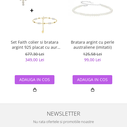
Bratara argint cu perle
Set Faith colier si bratara
australiene (imitatii)
argint 925 placat cu aur
14K cu perle naturale
125,58 Lei
677,30 Lei
99,00 Lei
349,00 Lei
ADAUGA IN COS
ADAUGA IN COS
NEWSLETTER
Nu rata ofertele si promotiile noastre