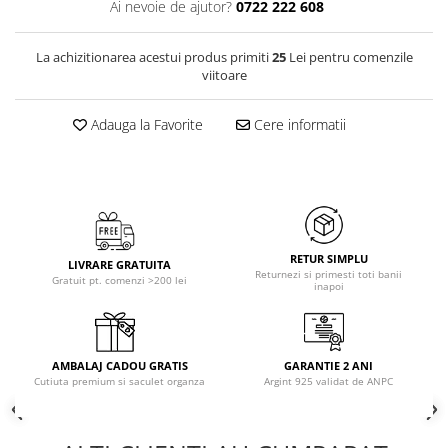
Ai nevoie de ajutor?
0722 222 608
La achizitionarea acestui produs primiti
25
Lei pentru comenzile
viitoare
Adauga la Favorite
Cere informatii
RETUR SIMPLU
LIVRARE GRATUITA
Returnezi si primesti toti banii
Gratuit pt. comenzi >200 lei
inapoi
AMBALAJ CADOU GRATIS
GARANTIE 2 ANI
Cutiuta premium si saculet organza
Argint 925 validat de ANPC