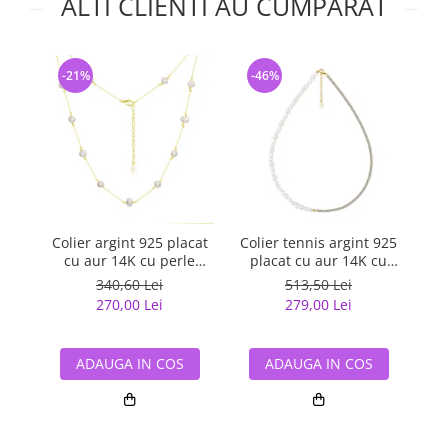
ALTI CLIENTI AU CUMPARAT
-21%
-46%
-
Colier argint 925 placat
Colier tennis argint 925
Co
cu aur 14K cu perle
placat cu aur 14K cu
naturale
perle si zirconiu
340,60 Lei
513,50 Lei
270,00 Lei
279,00 Lei
ADAUGA IN COS
ADAUGA IN COS