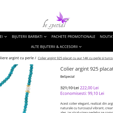
EI
BIJUTERII BARBATI
PACHETE PROMOTIONALE
NOUTA
ALTE BIJUTERII & ACCESORII
liere argint cu perle /
Colier argint 925 placat cu aur 14K cu perle si turc
Colier argint 925 placa
BeSpecial
321,10 Lei
222,00 Lei
Economisesti:
99,10
Lei
Acest colier elegant, realizat din a
naturale cu turcoazul vibrant, crean
ales, iar stralucirea perlelor se com