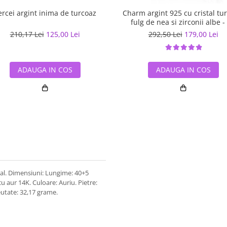
ercei argint inima de turcoaz
Charm argint 925 cu cristal tu
fulg de nea si zirconii albe -
Nature PST0110
210,17 Lei
125,00 Lei
292,50 Lei
179,00 Lei
ADAUGA IN COS
ADAUGA IN COS
ural. Dimensiuni: Lungime: 40+5
u aur 14K. Culoare: Auriu. Pietre:
reutate: 32,17 grame.