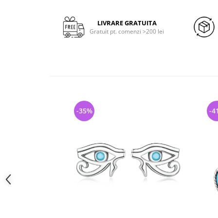
LIVRARE GRATUITA
Gratuit pt. comenzi >200 lei
-35%
-4