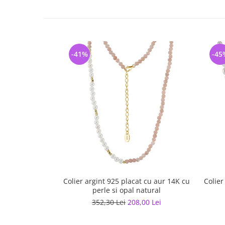
-41%
-45
Colier argint 925 placat cu aur 14K cu
Colier
perle si opal natural
352,30 Lei
208,00 Lei