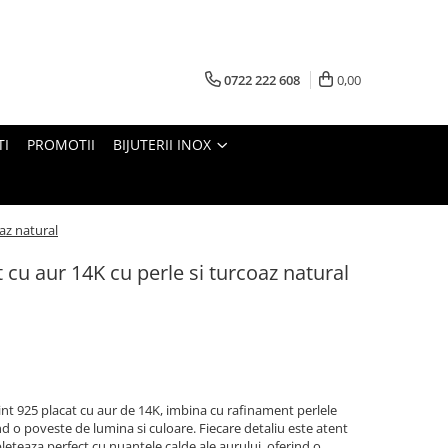
0722 222 608
0,00
TI
PROMOTII
BIJUTERII INOX
oaz natural
t cu aur 14K cu perle si turcoaz natural
rgint 925 placat cu aur de 14K, imbina cu rafinament perlele
d o poveste de lumina si culoare. Fiecare detaliu este atent
pleteaza perfect cu nuantele calde ale aurului, oferind o