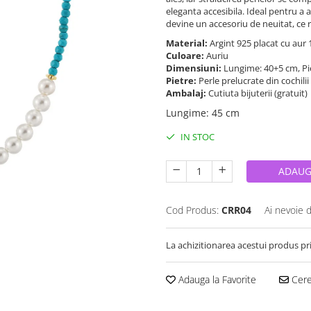
eleganta accesibila. Ideal pentru a a
devine un accesoriu de neuitat, ce r
Material:
Argint 925 placat cu aur
Culoare:
Auriu
Dimensiuni:
Lungime: 40+5 cm, Pi
Pietre:
Perle prelucrate din cochilii
Ambalaj:
Cutiuta bijuterii (gratuit)
Lungime
:
45 cm
IN STOC
ADAUG
Cod Produs:
CRR04
Ai nevoie 
La achizitionarea acestui produs pr
Adauga la Favorite
Cere 