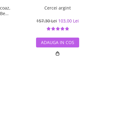
rcoaz,
Cercei argint
Cercei ar
 Be
157,30 Lei
103,00 Lei
165,00 L
ADAUGA IN COS
ADAUG