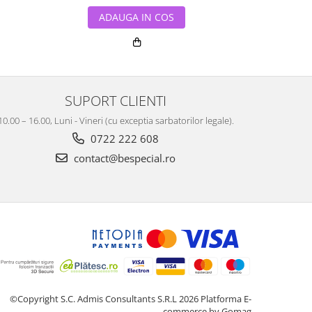
ADAUGA IN COS
ADA
SUPORT CLIENTI
10.00 – 16.00, Luni - Vineri (cu exceptia sarbatorilor legale).
0722 222 608
contact@bespecial.ro
©Copyright S.C. Admis Consultants S.R.L 2026
Platforma E-
commerce by Gomag