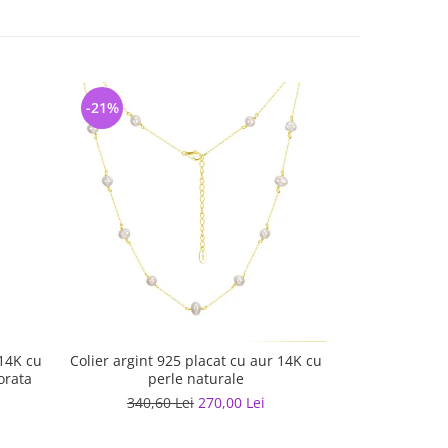
-21%
-46%
 14K cu
Colier argint 925 placat cu aur 14K cu
Colier tennis 
orata
perle naturale
14K cu 
340,60 Lei
270,00 Lei
513,50