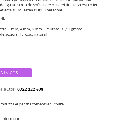
dauga un strop de sofisticare oricarei tinute, acest colier
eflecta frumusetea si stilul personal.
 14k
etre: 3 mm, 4 mm, 6 mm, Greutate: 32,17 grame
 de scoici si Turcoaz natural
A IN COS
de ajutor?
0722 222 608
imiti
22
Lei pentru comenzile viitoare
informatii