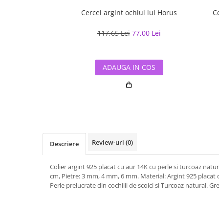
Cercei argint ochiul lui Horus
C
117,65 Lei
77,00 Lei
ADAUGA IN COS
Review-uri
(0)
Descriere
Colier argint 925 placat cu aur 14K cu perle si turcoaz nat
cm, Pietre: 3 mm, 4 mm, 6 mm. Material: Argint 925 placat c
Perle prelucrate din cochilii de scoici si Turcoaz natural. G