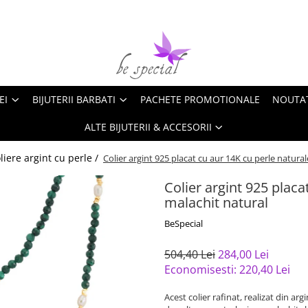
EI
BIJUTERII BARBATI
PACHETE PROMOTIONALE
NOUTA
ALTE BIJUTERII & ACCESORII
liere argint cu perle /
Colier argint 925 placat cu aur 14K cu perle natural
Colier argint 925 placa
malachit natural
BeSpecial
504,40 Lei
284,00 Lei
Economisesti:
220,40
Lei
Acest colier rafinat, realizat din ar