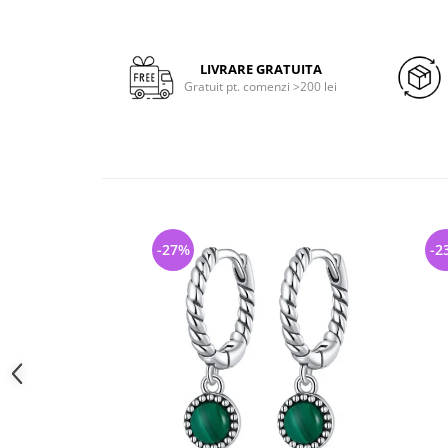
LIVRARE GRATUITA
Gratuit pt. comenzi >200 lei
-27%
-2