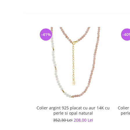
-41%
-40
Colier argint 925 placat cu aur 14K cu
Colier
perle si opal natural
perl
352,30 Lei
208,00 Lei