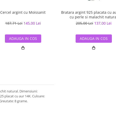
Cercel argint cu Moissanit
Bratara argint 925 placata cu a
cu perle si malachit natura
187,71 Lei
145,00 Lei
205,00 Lei
137,00 Lei
ADAUGA IN COS
ADAUGA IN COS
achit natural. Dimensiuni:
25 placat cu aur 14K. Culoare:
 Greutate: 8 grame.