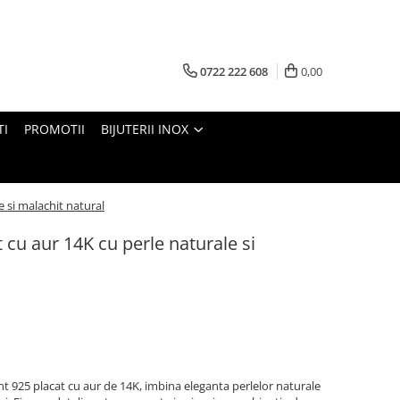
0722 222 608
0,00
TI
PROMOTII
BIJUTERII INOX
e si malachit natural
t cu aur 14K cu perle naturale si
gint 925 placat cu aur de 14K, imbina eleganta perlelor naturale