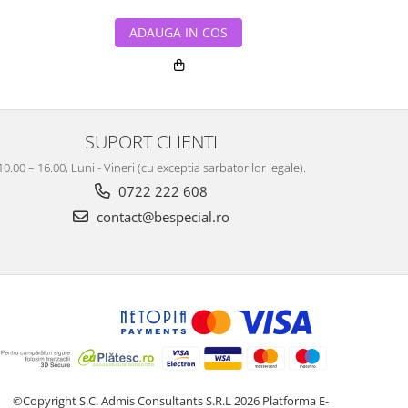
ADAUGA IN COS
ADA
SUPORT CLIENTI
10.00 – 16.00, Luni - Vineri (cu exceptia sarbatorilor legale).
0722 222 608
contact@bespecial.ro
©Copyright S.C. Admis Consultants S.R.L 2026
Platforma E-