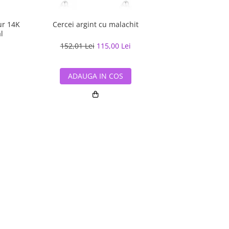
ur 14K
Cercei argint cu malachit
Inel argint Ha
l
152,01 Lei
115,00 Lei
330,46 L
ADAUGA IN COS
ADAUG