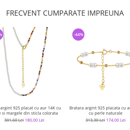
FRECVENT CUMPARATE IMPREUNA
%
-44%
 argint 925 placat cu aur 14K cu
Bratara argint 925 placata cu 
e si margele din sticla colorata
cu perle naturale
301,60 Lei
180,00 Lei
313,30 Lei
174,00 Lei