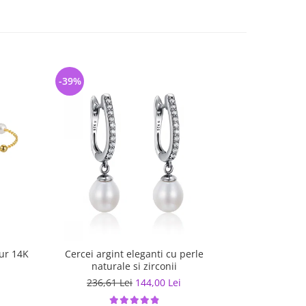
-39%
-38%
aur 14K
Cercei argint eleganti cu perle
Inel argint 925
naturale si zirconii
to infinity 
236,61 Lei
144,00 Lei
200,26