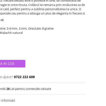
ui. Fiecare detaliu este o poveste in sine, iar combinatia de
agie in orice tinuta. Colierul se remarca prin stralucirea sa de
si cald, perfect pentru a sublinia personalitatea ta unica. O
eciale sau pentru a adauga un plus de eleganta in fiecare zi.
 14k
etre: 3-4 mm, 3 mm, Greutate: 8 grame
i Malachit natural
A IN COS
de ajutor?
0722 222 608
imiti
28
Lei pentru comenzile viitoare
informatii