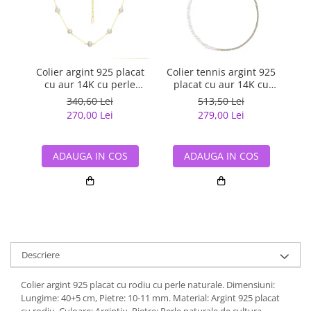
Colier argint 925 placat
Colier tennis argint 925
Co
cu aur 14K cu perle
placat cu aur 14K cu
naturale
perle si zirconiu
340,60 Lei
513,50 Lei
270,00 Lei
279,00 Lei
ADAUGA IN COS
ADAUGA IN COS
Descriere
Colier argint 925 placat cu rodiu cu perle naturale. Dimensiuni:
Lungime: 40+5 cm, Pietre: 10-11 mm. Material: Argint 925 placat