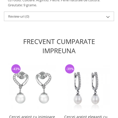
cu rodiu. Culoare: Argintiu. Pietre: Perle naturale de cultura.
Greutate: 9 grame.
Review-uri
(0)
FRECVENT CUMPARATE
IMPREUNA
-43%
-39%
Cercei argint cu inimioare
Cercei argint eleganti cu