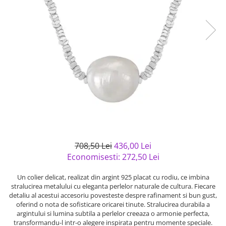
Bijuterii argint cu pietre
Pandantive mireasa
semipretioase
Bijuterii de Lux
Bijuterii argint placat cu aur
Bijuterii gotice si rock
Bijuterii argint cu diverse
Bijuterii Handmade
materiale
Bijuterii fantezie
Bijuterii argint cu murano
Casete si cutii de bijuterii
Bijuterii tungsten
Accesorii Piele
Cadouri
Solutii si lavete de curatare
708,50 Lei
436,00 Lei
bijuterii argint
Economisesti:
272,50
Lei
Un colier delicat, realizat din argint 925 placat cu rodiu, ce imbina
stralucirea metalului cu eleganta perlelor naturale de cultura. Fiecare
detaliu al acestui accesoriu povesteste despre rafinament si bun gust,
oferind o nota de sofisticare oricarei tinute. Stralucirea durabila a
argintului si lumina subtila a perlelor creeaza o armonie perfecta,
transformandu-l intr-o alegere inspirata pentru momente speciale.