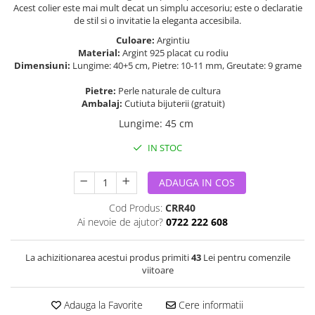
Acest colier este mai mult decat un simplu accesoriu; este o declaratie
de stil si o invitatie la eleganta accesibila.
Culoare:
Argintiu
Material:
Argint 925 placat cu rodiu
Dimensiuni:
Lungime: 40+5 cm, Pietre: 10-11 mm, Greutate: 9 grame
Pietre:
Perle naturale de cultura
Ambalaj:
Cutiuta bijuterii (gratuit)
Lungime
:
45 cm
IN STOC
ADAUGA IN COS
Cod Produs:
CRR40
Ai nevoie de ajutor?
0722 222 608
La achizitionarea acestui produs primiti
43
Lei pentru comenzile
viitoare
Adauga la Favorite
Cere informatii