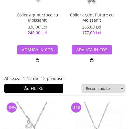
Bijuterii argint cu pietre
Pandantive mireasa
semipretioase
Bijuterii de Lux
Bijuterii argint placat cu aur
Colier argint cruce cu
Colier argint fluture cu
C
Bijuterii gotice si rock
Moissanit
Moissanit
na
Bijuterii argint cu diverse
Bijuterii Handmade
338,00 Lei
265,00 Lei
materiale
248,00 Lei
177,00 Lei
Bijuterii fantezie
Bijuterii argint cu murano
Casete si cutii de bijuterii
ADAUGA IN COS
ADAUGA IN COS
Bijuterii tungsten
Accesorii Piele
Cadouri
Afiseaza:
1-
12
din
12
produse
Solutii si lavete de curatare
bijuterii argint
FILTRE
-34%
-34%