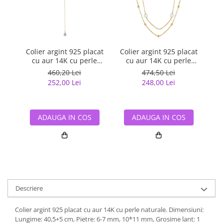
Colier argint 925 placat
Colier argint 925 placat
Co
cu aur 14K cu perle
cu aur 14K cu perle
naturale si zirconiu
naturale
460,20 Lei
474,50 Lei
252,00 Lei
248,00 Lei
ADAUGA IN COS
ADAUGA IN COS
Descriere
Colier argint 925 placat cu aur 14K cu perle naturale. Dimensiuni:
Lungime: 40,5+5 cm, Pietre: 6-7 mm, 10*11 mm, Grosime lant: 1