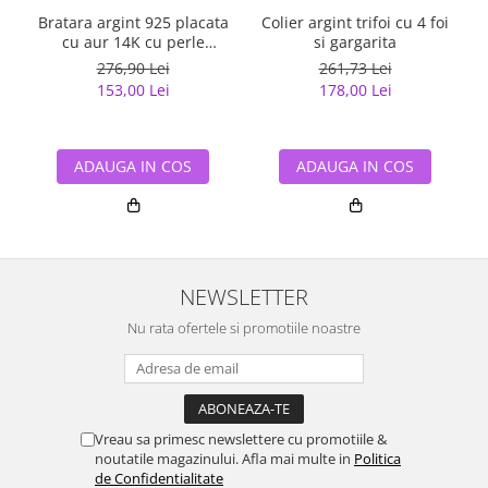
Bratara argint 925 placata
Colier argint trifoi cu 4 foi
cu aur 14K cu perle
si gargarita
naturale
276,90 Lei
261,73 Lei
153,00 Lei
178,00 Lei
ADAUGA IN COS
ADAUGA IN COS
NEWSLETTER
Nu rata ofertele si promotiile noastre
Vreau sa primesc newslettere cu promotiile &
noutatile magazinului. Afla mai multe in
Politica
de Confidentialitate