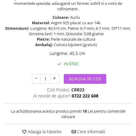
momentele speciale, adaugand un farmec subtil si o nota de
rafinament.
Culoare:
Auriu
Material:
Argint 925 placat cu aur 14k
Dimensiuni:
Lungime: 40,5+5 cm, Pietre: 6-7 mm, 6-7 mm, 10*11 mm,
Grosime lant: 1 mm, Greutate: 5,08 grame
Pietre:
Perle naturale de cultura
Ambalaj:
Cutiuta bijuterii (gratuit)
Lungime
:
45,5 cm
IN STOC
ADAUGA IN COS
Cod Produs:
CRR23
Ai nevoie de ajutor?
0722 222 608
La achizitionarea acestui produs primiti
18
Lei pentru comenzile
viitoare
Adauga la Favorite
Cere informatii