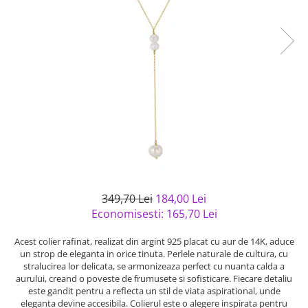
Bijuterii argint cu pietre
Pandantive mireasa
semipretioase
Bijuterii de Lux
Bijuterii argint placat cu aur
Bijuterii gotice si rock
Bijuterii argint cu diverse
Bijuterii Handmade
materiale
Bijuterii fantezie
Bijuterii argint cu murano
Casete si cutii de bijuterii
Bijuterii tungsten
Accesorii Piele
Cadouri
Solutii si lavete de curatare
349,70 Lei
184,00 Lei
bijuterii argint
Economisesti:
165,70
Lei
Acest colier rafinat, realizat din argint 925 placat cu aur de 14K, aduce
un strop de eleganta in orice tinuta. Perlele naturale de cultura, cu
stralucirea lor delicata, se armonizeaza perfect cu nuanta calda a
aurului, creand o poveste de frumusete si sofisticare. Fiecare detaliu
este gandit pentru a reflecta un stil de viata aspirational, unde
eleganta devine accesibila. Colierul este o alegere inspirata pentru