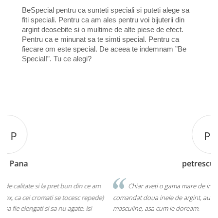
BeSpecial pentru ca sunteti speciali si puteti alege sa
fiti speciali. Pentru ca am ales pentru voi bijuterii din
argint deosebite si o multime de alte piese de efect.
Pentru ca e minunat sa te simti special. Pentru ca
fiecare om este special. De aceea te indemnam ”Be
Special!”. Tu ce alegi?
P T
petrescu tiberiu
Chiar aveti o gama mare de inele si de argint si de inox. Am
)
comandat doua inele de argint, au ajuns la timp. Sunt frumoasa si
c
masculine, asa cum le doream.