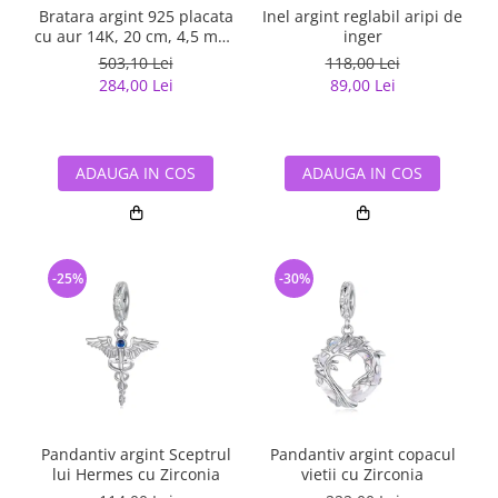
Bratara argint 925 placata
Inel argint reglabil aripi de
cu aur 14K, 20 cm, 4,5 mm,
inger
tip agrafa, UNISEX
503,10 Lei
118,00 Lei
284,00 Lei
89,00 Lei
ADAUGA IN COS
ADAUGA IN COS
-25%
-30%
Pandantiv argint Sceptrul
Pandantiv argint copacul
I
lui Hermes cu Zirconia
vietii cu Zirconia