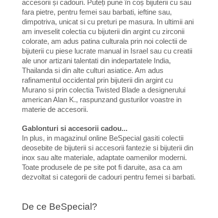
accesorii și cadouri. Puteți pune în coș bijuterii cu sau
fara pietre, pentru femei sau barbati, ieftine sau,
dimpotriva, unicat si cu preturi pe masura. In ultimii ani
am inveselit colectia cu bijuterii din argint cu zirconii
colorate, am adus patina culturala prin noi colectii de
bijuterii cu piese lucrate manual in Israel sau cu creatii
ale unor artizani talentati din indepartatele India,
Thailanda si din alte culturi asiatice. Am adus
rafinamentul occidental prin bijuterii din argint cu
Murano si prin colectia Twisted Blade a designerului
american Alan K., raspunzand gusturilor voastre in
materie de accesorii.
Gablonturi si accesorii cadou...
In plus, in magazinul online BeSpecial gasiti colectii
deosebite de bijuterii si accesorii fantezie si bijuterii din
inox sau alte materiale, adaptate oamenilor moderni.
Toate produsele de pe site pot fi daruite, asa ca am
dezvoltat si categorii de cadouri pentru femei si barbati.
De ce BeSpecial?