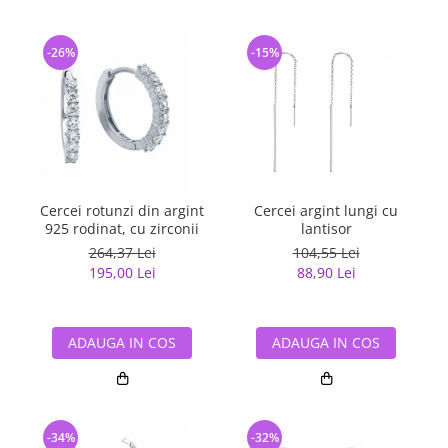
-26%
-15%
Cercei rotunzi din argint
Cercei argint lungi cu
925 rodinat, cu zirconii
lantisor
264,37 Lei
104,55 Lei
195,00 Lei
88,90 Lei
ADAUGA IN COS
ADAUGA IN COS
-34%
-32%