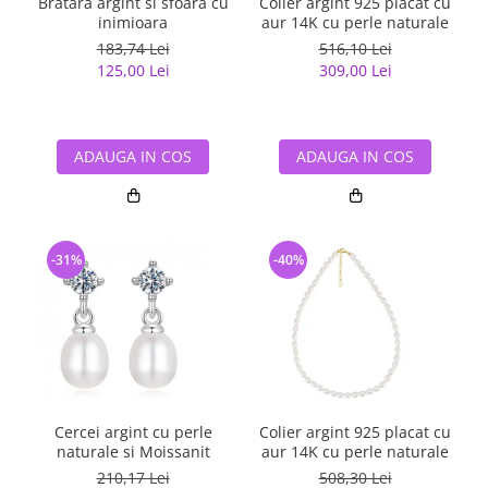
Bratara argint si sfoara cu
Colier argint 925 placat cu
inimioara
aur 14K cu perle naturale
183,74 Lei
516,10 Lei
125,00 Lei
309,00 Lei
ADAUGA IN COS
ADAUGA IN COS
-31%
-40%
Cercei argint cu perle
Colier argint 925 placat cu
naturale si Moissanit
aur 14K cu perle naturale
210,17 Lei
508,30 Lei