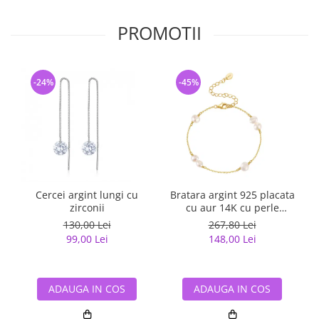
PROMOTII
-24%
-45%
Cercei argint lungi cu
Bratara argint 925 placata
zirconii
cu aur 14K cu perle
naturale
130,00 Lei
267,80 Lei
99,00 Lei
148,00 Lei
ADAUGA IN COS
ADAUGA IN COS