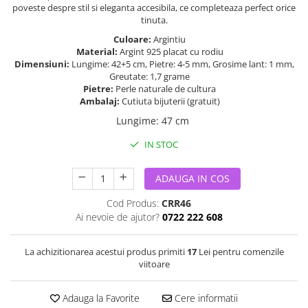
poveste despre stil si eleganta accesibila, ce completeaza perfect orice
tinuta.
Culoare:
Argintiu
Material:
Argint 925 placat cu rodiu
Dimensiuni:
Lungime: 42+5 cm, Pietre: 4-5 mm, Grosime lant: 1 mm,
Greutate: 1,7 grame
Pietre:
Perle naturale de cultura
Ambalaj:
Cutiuta bijuterii (gratuit)
Lungime
:
47 cm
IN STOC
ADAUGA IN COS
Cod Produs:
CRR46
Ai nevoie de ajutor?
0722 222 608
La achizitionarea acestui produs primiti
17
Lei pentru comenzile
viitoare
Adauga la Favorite
Cere informatii