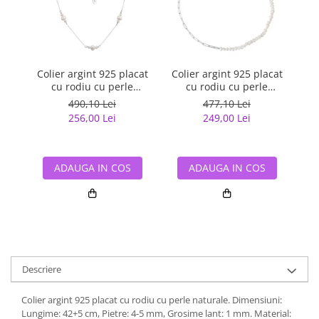
Colier argint 925 placat
Colier argint 925 placat
Co
cu rodiu cu perle
cu rodiu cu perle
naturale
naturale
490,10 Lei
477,10 Lei
256,00 Lei
249,00 Lei
ADAUGA IN COS
ADAUGA IN COS
Descriere
Colier argint 925 placat cu rodiu cu perle naturale. Dimensiuni:
Lungime: 42+5 cm, Pietre: 4-5 mm, Grosime lant: 1 mm. Material: