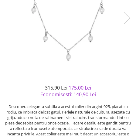
Bijuterii argint cu pietre
Pandantive mireasa
semipretioase
Bijuterii de Lux
Bijuterii argint placat cu aur
Bijuterii gotice si rock
Bijuterii argint cu diverse
Bijuterii Handmade
materiale
Bijuterii fantezie
Bijuterii argint cu murano
Casete si cutii de bijuterii
Bijuterii tungsten
Accesorii Piele
Cadouri
Solutii si lavete de curatare
315,90 Lei
175,00 Lei
bijuterii argint
Economisesti:
140,90
Lei
Descopera eleganta subtila a acestui colier din argint 925, placat cu
rodiu, ce imbraca delicat gatul. Perlele naturale de cultura, asezate cu
grija, aduc o nota de rafinament si stralucire, transformandu-l intr-o
piesa deosebita pentru orice ocazie. Fiecare detaliu este gandit pentru
a reflecta o frumusete atemporala, iar stralucirea sa de durata va
incanta privirile. Acest colier este mai mult decat un accesoriu; este o