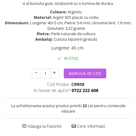
si al bunului gust, stralucind cu o lumina de durata.
Culoare:
Argintiu
Material:
Argint 925 placat cu rodiu
Dimensiuni:
Lungime: 40+5 cm, Pietre: 5-6 mm, Grosime lant: 1,8 mm,
Greutate: 3,22 grame
Pietre:
Perle naturale de cultura
Ambalaj:
Cutiuta bijuterii (gratuit)
Lungime
:
45 cm
IN STOC
ADAUGA IN COS
Cod Produs:
CRR08
Ai nevoie de ajutor?
0722 222 608
La achizitionarea acestui produs primiti
22
Lei pentru comenzile
viitoare
Adauga la Favorite
Cere informatii