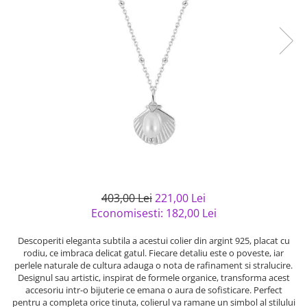
Bijuterii argint cu pietre
Pandantive mireasa
semipretioase
Bijuterii de Lux
Bijuterii argint placat cu aur
Bijuterii gotice si rock
Bijuterii argint cu diverse
Bijuterii Handmade
materiale
Bijuterii fantezie
Bijuterii argint cu murano
Casete si cutii de bijuterii
Bijuterii tungsten
Accesorii Piele
Cadouri
Solutii si lavete de curatare
403,00 Lei
221,00 Lei
bijuterii argint
Economisesti:
182,00
Lei
Descoperiti eleganta subtila a acestui colier din argint 925, placat cu
rodiu, ce imbraca delicat gatul. Fiecare detaliu este o poveste, iar
perlele naturale de cultura adauga o nota de rafinament si stralucire.
Designul sau artistic, inspirat de formele organice, transforma acest
accesoriu intr-o bijuterie ce emana o aura de sofisticare. Perfect
pentru a completa orice tinuta, colierul va ramane un simbol al stilului