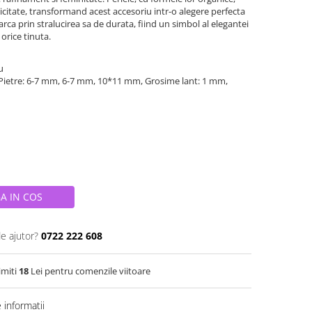
icitate, transformand acest accesoriu intr-o alegere perfecta
arca prin stralucirea sa de durata, fiind un simbol al elegantei
orice tinuta.
iu
Pietre: 6-7 mm, 6-7 mm, 10*11 mm, Grosime lant: 1 mm,
A IN COS
de ajutor?
0722 222 608
imiti
18
Lei pentru comenzile viitoare
informatii