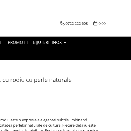
0722 222 608
0,00
TI
PROMOTII
BIJUTERII INOX
t cu rodiu cu perle naturale
u rodiu este o expresie a elegantei subtile, imbinand
catetea perlelor naturale de cultura. Fiecare detaliu este
 rafinament si feminitate. Perlele, cu formele lor organice,