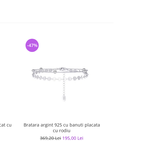
-47%
-7%
cat cu
Bratara argint 925 cu banuti placata
Colier argint 
cu rodiu
369,20 Lei
195,00 Lei
146,50