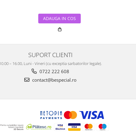
ADAUGA IN COS
ADA
SUPORT CLIENTI
10.00 – 16.00, Luni - Vineri (cu exceptia sarbatorilor legale).
0722 222 608
contact@bespecial.ro