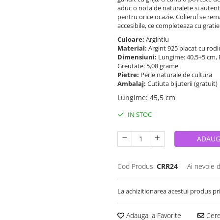
aduc o nota de naturalete si autent
pentru orice ocazie. Colierul se rem
accesibile, ce completeaza cu gratie 
Culoare:
Argintiu
Material:
Argint 925 placat cu rod
Dimensiuni:
Lungime: 40,5+5 cm, 
Greutate: 5,08 grame
Pietre:
Perle naturale de cultura
Ambalaj:
Cutiuta bijuterii (gratuit)
Lungime
:
45,5 cm
IN STOC
ADAUG
Cod Produs:
CRR24
Ai nevoie 
La achizitionarea acestui produs pr
Adauga la Favorite
Cere 