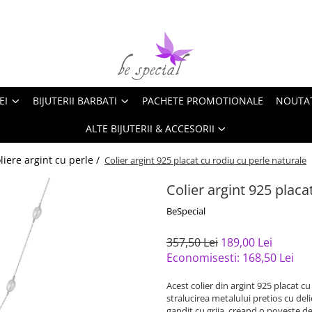
EI
BIJUTERII BARBATI
PACHETE PROMOTIONALE
NOUTA
ALTE BIJUTERII & ACCESORII
liere argint cu perle /
Colier argint 925 placat cu rodiu cu perle naturale
Colier argint 925 placa
BeSpecial
357,50 Lei
189,00 Lei
Economisesti:
168,50
Lei
Acest colier din argint 925 placat c
stralucirea metalului pretios cu deli
gandit cu grija, creand o poveste de