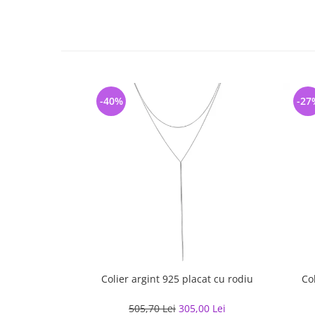
-40%
-27
Colier argint 925 placat cu rodiu
Col
505,70 Lei
305,00 Lei