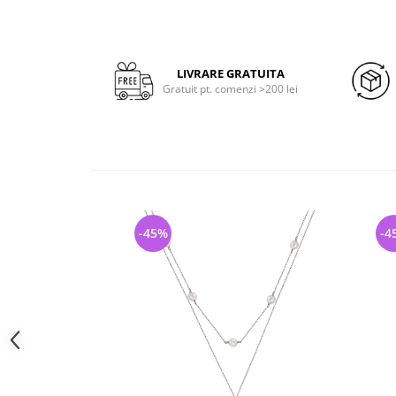
LIVRARE GRATUITA
Gratuit pt. comenzi >200 lei
-45%
-4