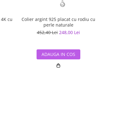
14K cu
Colier argint 925 placat cu rodiu cu
Colier argint 92
perle naturale
perle
452,40 Lei
248,00 Lei
403,00 L
ADAUGA IN COS
ADAUG