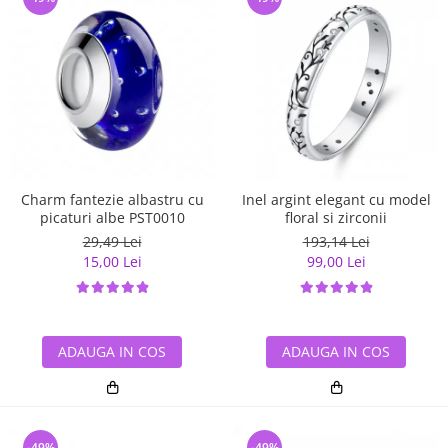
Charm fantezie albastru cu
Inel argint elegant cu model
picaturi albe PST0010
floral si zirconii
29,49 Lei
193,14 Lei
15,00 Lei
99,00 Lei
ADAUGA IN COS
ADAUGA IN COS
-49%
-49%