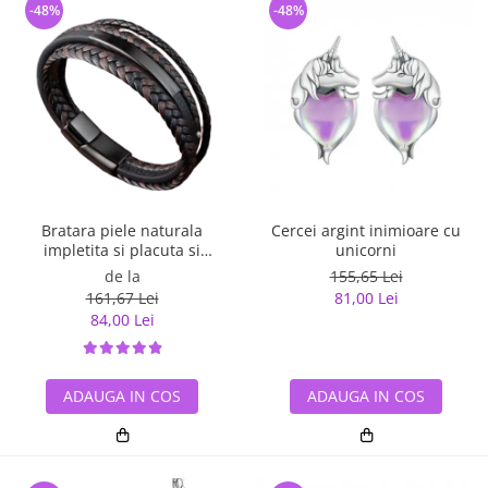
-48%
-48%
Bratara piele naturala
Cercei argint inimioare cu
impletita si placuta si
unicorni
inchizatoare din inox
de la
155,65 Lei
161,67 Lei
81,00 Lei
84,00 Lei
ADAUGA IN COS
ADAUGA IN COS