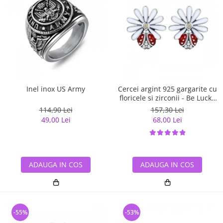
Inel inox US Army
Cercei argint 925 gargarite cu
floricele si zirconii - Be Lucky
EST0022
114,90 Lei
157,30 Lei
49,00 Lei
68,00 Lei
ADAUGA IN COS
ADAUGA IN COS
-55%
-53%