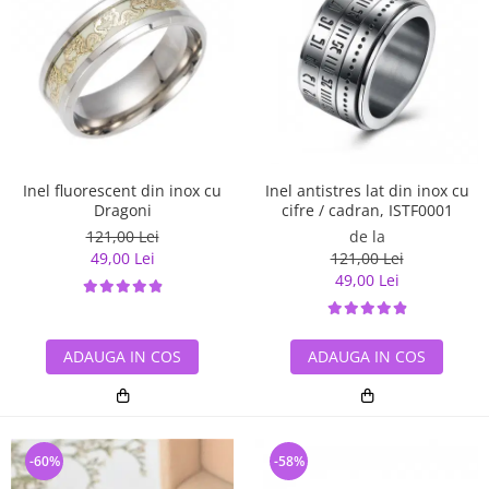
Inel antistres lat din inox cu
Inel fluorescent din inox cu
cifre / cadran, ISTF0001
Dragoni
de la
121,00 Lei
121,00 Lei
49,00 Lei
49,00 Lei
ADAUGA IN COS
ADAUGA IN COS
-60%
-58%