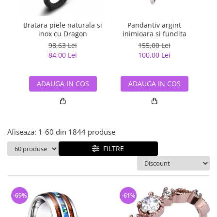
Bijuterii argint cu pietre
Pandantive mireasa
semipretioase
Bijuterii de Lux
Bijuterii argint placat cu aur
Bratara piele naturala si
Pandantiv argint
Pan
Bijuterii gotice si rock
inox cu Dragon
inimioara si fundita
Bijuterii argint cu diverse
Bijuterii Handmade
98,63 Lei
155,00 Lei
materiale
84,00 Lei
100,00 Lei
Bijuterii fantezie
Bijuterii argint cu murano
Casete si cutii de bijuterii
ADAUGA IN COS
ADAUGA IN COS
Bijuterii tungsten
Accesorii Piele
Cadouri
Afiseaza:
1-
60
din
1844
produse
Solutii si lavete de curatare
bijuterii argint
FILTRE
-69%
-61%