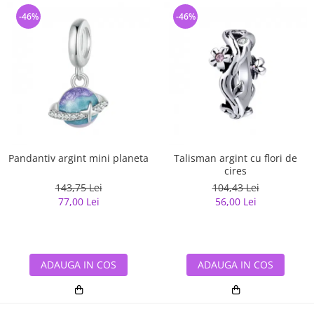
-46%
-46%
Pandantiv argint mini planeta
Talisman argint cu flori de
cires
143,75 Lei
104,43 Lei
77,00 Lei
56,00 Lei
ADAUGA IN COS
ADAUGA IN COS