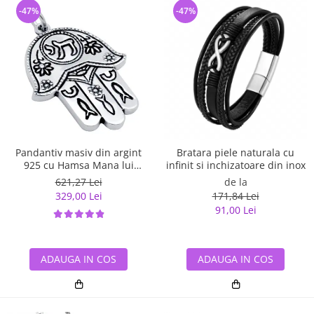
-47%
-47%
Pandantiv masiv din argint
Bratara piele naturala cu
925 cu Hamsa Mana lui
infinit si inchizatoare din inox
Fatima
621,27 Lei
de la
329,00 Lei
171,84 Lei
91,00 Lei
ADAUGA IN COS
ADAUGA IN COS