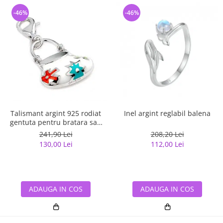
-46%
-46%
Talismant argint 925 rodiat
Inel argint reglabil balena
gentuta pentru bratara sau
lant
241,90 Lei
208,20 Lei
130,00 Lei
112,00 Lei
ADAUGA IN COS
ADAUGA IN COS