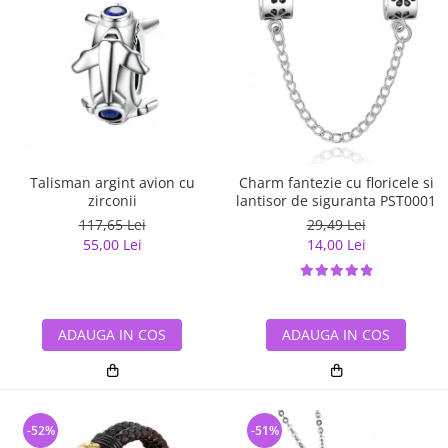
Talisman argint avion cu
Charm fantezie cu floricele si
zirconii
lantisor de siguranta PST0001
117,65 Lei
29,49 Lei
55,00 Lei
14,00 Lei
ADAUGA IN COS
ADAUGA IN COS
-52%
-51%