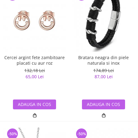
Cercei argint fete zambitoare
Bratara neagra din piele
placati cu aur roz
naturala si inox
132,18 Lei
174,89 Lei
65,00 Lei
87,00 Lei
ADAUGA IN COS
ADAUGA IN COS
-50%
-50%