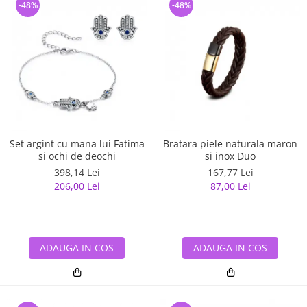
-48%
-48%
Set argint cu mana lui Fatima
Bratara piele naturala maron
si ochi de deochi
si inox Duo
398,14 Lei
167,77 Lei
206,00 Lei
87,00 Lei
ADAUGA IN COS
ADAUGA IN COS