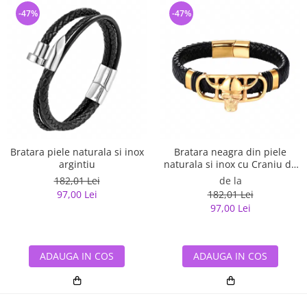
-47%
-47%
Bratara piele naturala si inox
Bratara neagra din piele
argintiu
naturala si inox cu Craniu de
Viking
182,01 Lei
de la
97,00 Lei
182,01 Lei
97,00 Lei
ADAUGA IN COS
ADAUGA IN COS