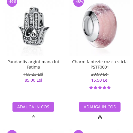
-49%
-48%
Pandantiv argint mana lui
Charm fantezie roz cu sticla
Fatima
PSTF0001
165,23 Lei
29,99 Lei
85,00 Lei
15,50 Lei
ADAUGA IN COS
ADAUGA IN COS