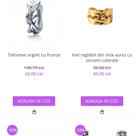
Talisman argint cu frunze
Inel reglabil din inox auriu cu
zirconii colorate
138,79 Lei
96,60 Lei
62,00 Lei
45,00 Lei
ADAUGA IN COS
ADAUGA IN COS
-53%
-53%