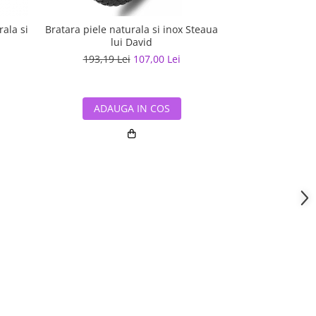
rala si
Bratara piele naturala si inox Steaua
Bratara piele n
lui David
inchizat
193,19 Lei
107,00 Lei
182,01 L
ADAUGA IN COS
ADAUG