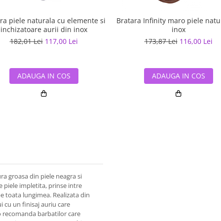
ra piele naturala cu elemente si
Bratara Infinity maro piele natu
inchizatoare aurii din inox
inox
182,01 Lei
117,00 Lei
173,87 Lei
116,00 Lei
ADAUGA IN COS
ADAUGA IN COS
ura groasa din piele neagra si
 piele impletita, prinse intre
pe toata lungimea. Realizata din
i cu un finisaj auriu care
 o recomanda barbatilor care