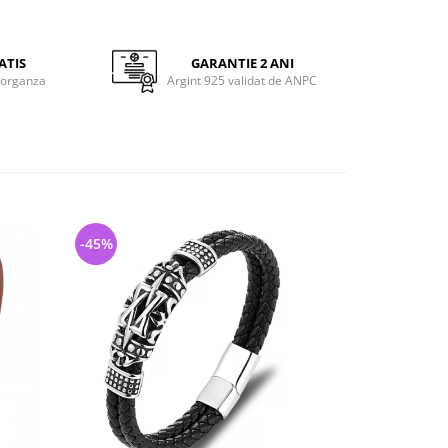
ATIS
GARANTIE 2 ANI
 organza
Argint 925 validat de ANPC
-45%
-36%