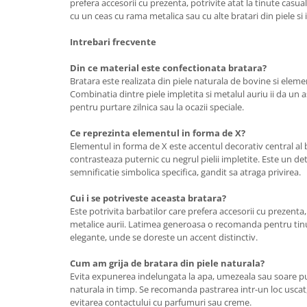
prefera accesorii cu prezenta, potrivite atat la tinute casua
cu un ceas cu rama metalica sau cu alte bratari din piele si 
Intrebari frecvente
Din ce material este confectionata bratara?
Bratara este realizata din piele naturala de bovine si eleme
Combinatia dintre piele impletita si metalul auriu ii da un as
pentru purtare zilnica sau la ocazii speciale.
Ce reprezinta elementul in forma de X?
Elementul in forma de X este accentul decorativ central al br
contrasteaza puternic cu negrul pielii impletite. Este un det
semnificatie simbolica specifica, gandit sa atraga privirea.
Cui i se potriveste aceasta bratara?
Este potrivita barbatilor care prefera accesorii cu prezenta, d
metalice aurii. Latimea generoasa o recomanda pentru tinut
elegante, unde se doreste un accent distinctiv.
Cum am grija de bratara din piele naturala?
Evita expunerea indelungata la apa, umezeala sau soare put
naturala in timp. Se recomanda pastrarea intr-un loc uscat, 
evitarea contactului cu parfumuri sau creme.