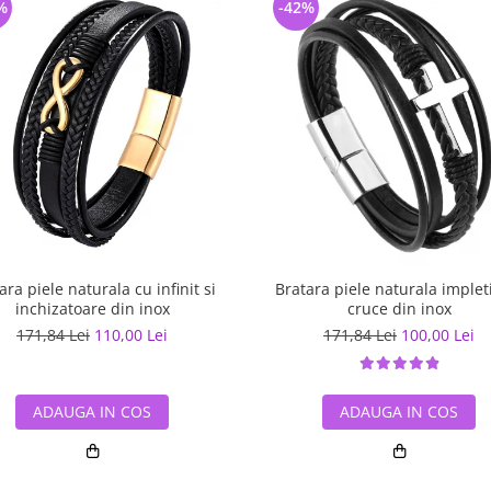
%
-42%
ara piele naturala cu infinit si
Bratara piele naturala impleti
inchizatoare din inox
cruce din inox
171,84 Lei
110,00 Lei
171,84 Lei
100,00 Lei
ADAUGA IN COS
ADAUGA IN COS