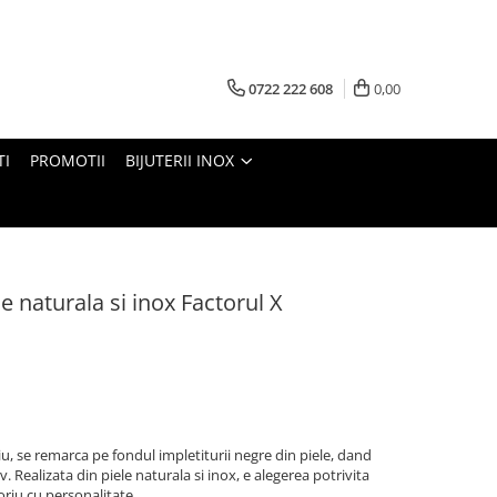
0722 222 608
0,00
TI
PROMOTII
BIJUTERII INOX
e naturala si inox Factorul X
u, se remarca pe fondul impletiturii negre din piele, dand
v. Realizata din piele naturala si inox, e alegerea potrivita
riu cu personalitate.