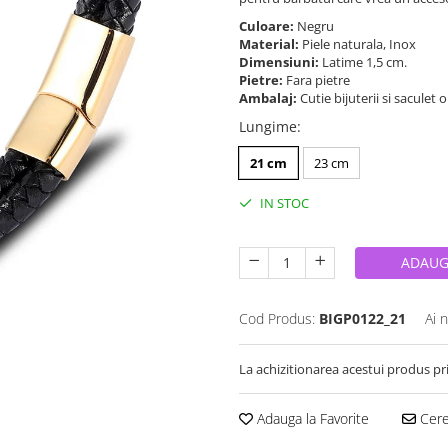
Culoare:
Negru
Material:
Piele naturala, Inox
Dimensiuni:
Latime 1,5 cm.
Pietre:
Fara pietre
Ambalaj:
Cutie bijuterii si saculet 
Lungime
:
21 cm
23 cm
IN STOC
ADAUG
Cod Produs:
BIGP0122_21
Ai 
La achizitionarea acestui produs pr
Adauga la Favorite
Cere 