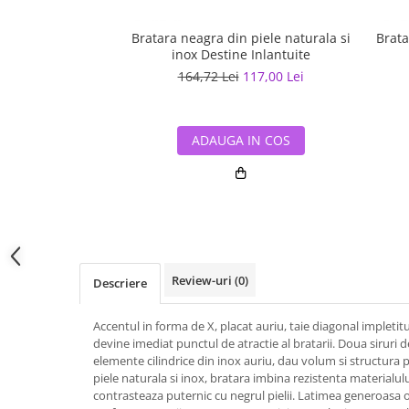
Bratara neagra din piele naturala si
Brata
inox Destine Inlantuite
164,72 Lei
117,00 Lei
ADAUGA IN COS
Review-uri
(0)
Descriere
Accentul in forma de X, placat auriu, taie diagonal impletit
devine imediat punctul de atractie al bratarii. Doua siruri de
elemente cilindrice din inox auriu, dau volum si structura 
piele naturala si inox, bratara imbina rezistenta materialulu
contrasteaza puternic cu negrul pielii. Latimea generoasa