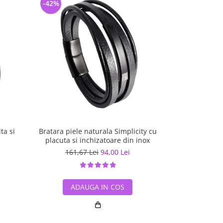
-42%
-40%
ta si
Bratara piele naturala Simplicity cu
Bratara neagr
placuta si inchizatoare din inox
cruc
161,67 Lei
94,00 Lei
180,99
ADAUGA IN COS
ADA