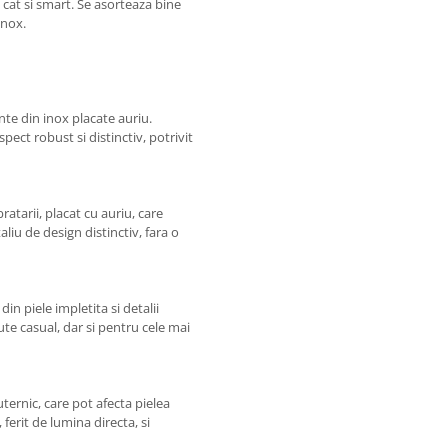
l cat si smart. Se asorteaza bine
inox.
nte din inox placate auriu.
pect robust si distinctiv, potrivit
atarii, placat cu auriu, care
aliu de design distinctiv, fara o
in piele impletita si detalii
e casual, dar si pentru cele mai
ernic, care pot afecta pielea
ferit de lumina directa, si