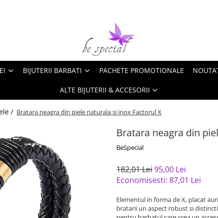
EI
BIJUTERII BARBATI
PACHETE PROMOTIONALE
NOUTA
ALTE BIJUTERII & ACCESORII
ele /
Bratara neagra din piele naturala si inox Factorul X
Bratara neagra din piel
BeSpecial
182,01 Lei
95,00 Lei
Economisesti:
87,01
Lei
Elementul in forma de X, placat auri
bratarii un aspect robust si distincti
pentru barbatul care vrea un acceso