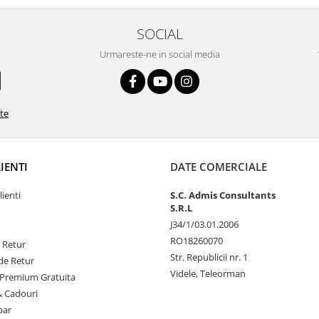
SOCIAL
Urmareste-ne in social media
ate
LIENTI
DATE COMERCIALE
lienti
S.C. Admis Consultants
S.R.L
J34/1/03.01.2006
RO18260070
e Retur
Str. Republicii nr. 1
de Retur
Videle, Teleorman
Premium Gratuita
& Cadouri
par