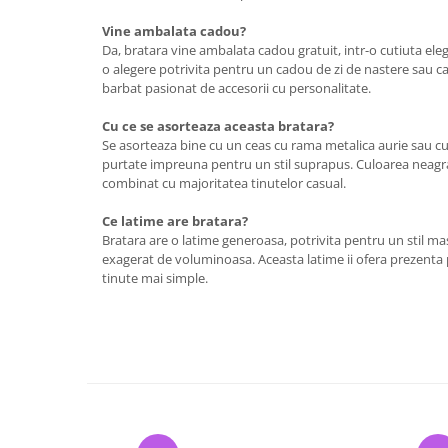
Vine ambalata cadou?
Da, bratara vine ambalata cadou gratuit, intr-o cutiuta ele
o alegere potrivita pentru un cadou de zi de nastere sau c
barbat pasionat de accesorii cu personalitate.
Cu ce se asorteaza aceasta bratara?
Se asorteaza bine cu un ceas cu rama metalica aurie sau cu a
purtate impreuna pentru un stil suprapus. Culoarea neagra 
combinat cu majoritatea tinutelor casual.
Ce latime are bratara?
Bratara are o latime generoasa, potrivita pentru un stil masc
exagerat de voluminoasa. Aceasta latime ii ofera prezenta pe 
tinute mai simple.