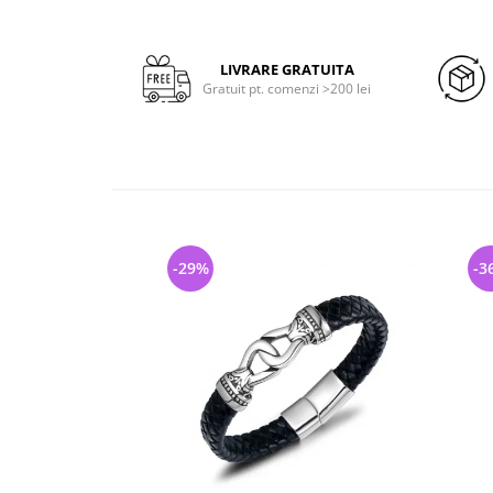
LIVRARE GRATUITA
Gratuit pt. comenzi >200 lei
-29%
-3