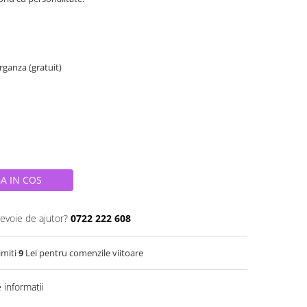
organza (gratuit)
A IN COS
nevoie de ajutor?
0722 222 608
imiti
9
Lei pentru comenzile viitoare
informatii