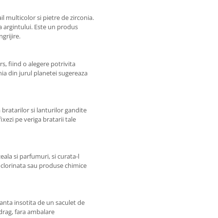
l multicolor si pietre de zirconia.
ea argintului. Este un produs
grijire.
, fiind o alegere potrivita
nia din jurul planetei sugereaza
ratarilor si lanturilor gandite
fixezi pe veriga bratarii tale
eala si parfumuri, si curata-l
a clorinata sau produse chimice
anta insotita de un saculet de
 drag, fara ambalare