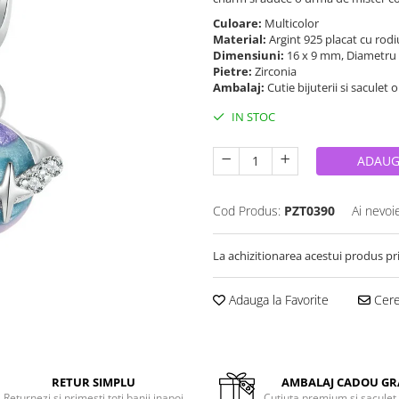
Culoare:
Multicolor
Material:
Argint 925 placat cu rodi
Dimensiuni:
16 x 9 mm, Diametru
Pietre:
Zirconia
Ambalaj:
Cutie bijuterii si saculet 
IN STOC
ADAUG
Cod Produs:
PZT0390
Ai nevoi
La achizitionarea acestui produs pr
Adauga la Favorite
Cere 
RETUR SIMPLU
AMBALAJ CADOU GR
Returnezi si primesti toti banii inapoi
Cutiuta premium si saculet