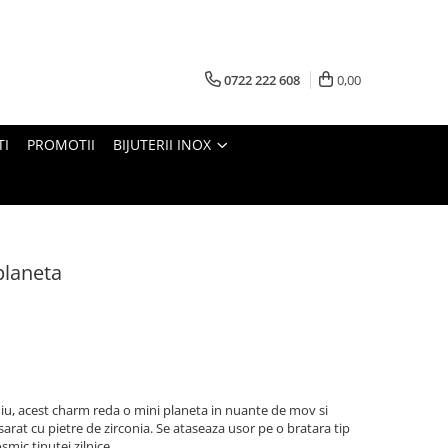
0722 222 608
0,00
TI
PROMOTII
BIJUTERII INOX
planeta
odiu, acest charm reda o mini planeta in nuante de mov si
sarat cu pietre de zirconia. Se ataseaza usor pe o bratara tip
mic tinutei zilnice.