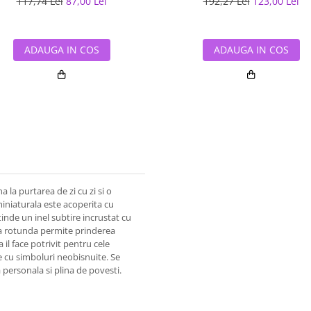
117,74 Lei
87,00 Lei
192,27 Lei
123,00 Lei
ADAUGA IN COS
ADAUGA IN COS
 la purtarea de zi cu zi si o
iniaturala este acoperita cu
ntinde un inel subtire incrustat cu
rea rotunda permite prinderea
il face potrivit pentru cele
e cu simboluri neobisnuite. Se
personala si plina de povesti.