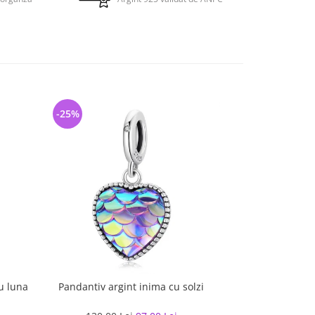
-25%
-22%
u luna
Pandantiv argint inima cu solzi
Talisman argi