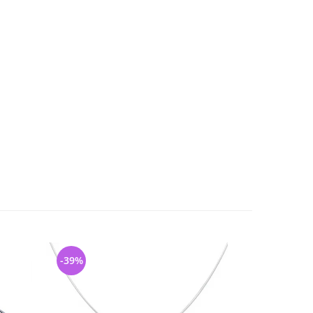
-39%
-32%