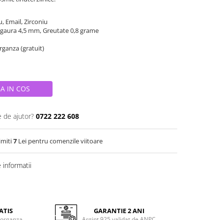
u, Email, Zirconiu
 gaura 4,5 mm, Greutate 0,8 grame
organza (gratuit)
A IN COS
e de ajutor?
0722 222 608
imiti
7
Lei pentru comenzile viitoare
informatii
ATIS
GARANTIE 2 ANI
 organza
Argint 925 validat de ANPC