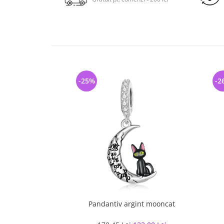
-25%
-2
Pandantiv argint mooncat