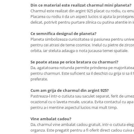
Din ce material este realizat charmul mini planeta?
Charmul este realizat din argint 925 placat cu rodiu, cu emai
Placarea cu rodiu ii da un aspect lucios si ajuta la protejar
delicat, potrivit pentru purtare zilnica cu putina atentie in in
Ce semnifica designul de planeta?
Planeta simbolizeaza curiozitatea si pasiunea pentru univers
pentru cei atrasi de teme cosmice. Inelul cu pietre de zirco
orbita, iar steluta adauga o nota jucausa temei spatiale.
Se poate atasa pe orice bratara cu charmuri?
Da, agatatoarea rotunda permite prinderea pe majoritatea b
pentru charmuri. Este suficient sa il deschizi cu grija si sa il 
preferate.
Cum am grija de charmul din argint 925?
Pastreaza-l intr-o cutiuta sau saculet separat, ferit de umez
ocazional cu o laveta moale, uscata. Evita contactul cu ap
pentru a-i mentine aspectul lucios mai mult timp.
Vine ambalat cadou?
Da, charmul vine ambalat cadou gratuit, intr-o cutiuta eleg
organza. Este pregatit pentru a fi oferit direct cadou cuiva