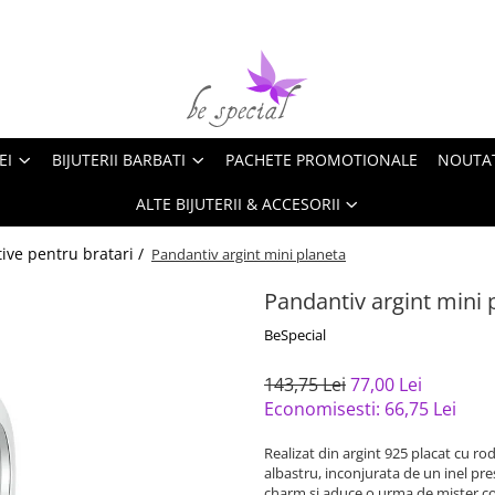
EI
BIJUTERII BARBATI
PACHETE PROMOTIONALE
NOUTA
ALTE BIJUTERII & ACCESORII
ive pentru bratari /
Pandantiv argint mini planeta
Pandantiv argint mini 
BeSpecial
143,75 Lei
77,00 Lei
Economisesti:
66,75
Lei
Realizat din argint 925 placat cu r
albastru, inconjurata de un inel pre
charm si aduce o urma de mister cos