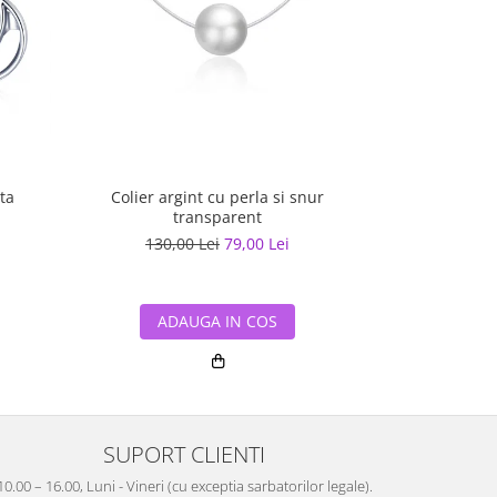
ta
Colier argint cu perla si snur
Cercei a
transparent
130,00 Lei
79,00 Lei
206,70
ADAUGA IN COS
ADA
SUPORT CLIENTI
10.00 – 16.00, Luni - Vineri (cu exceptia sarbatorilor legale).