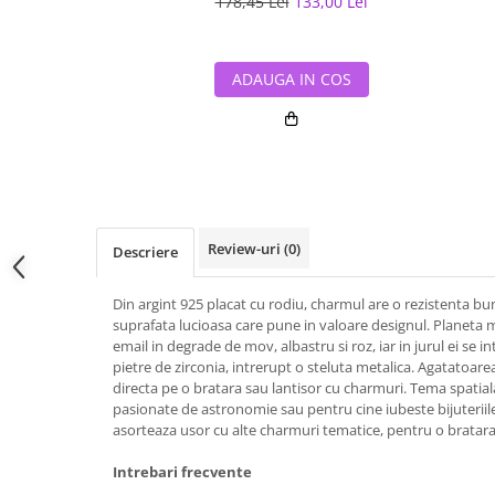
178,45 Lei
133,00 Lei
ADAUGA IN COS
Review-uri
(0)
Descriere
Din argint 925 placat cu rodiu, charmul are o rezistenta buna
suprafata lucioasa care pune in valoare designul. Planeta m
email in degrade de mov, albastru si roz, iar in jurul ei se i
pietre de zirconia, intrerupt o steluta metalica. Agatatoa
directa pe o bratara sau lantisor cu charmuri. Tema spatiala 
pasionate de astronomie sau pentru cine iubeste bijuteriil
asorteaza usor cu alte charmuri tematice, pentru o bratara 
Intrebari frecvente