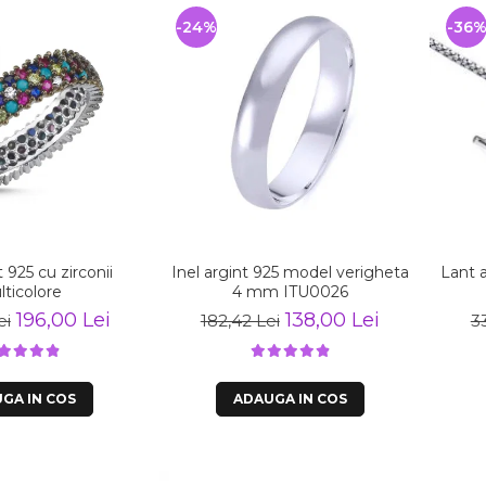
-24%
-36
t 925 cu zirconii
Inel argint 925 model verigheta
Lant a
ticolore
4 mm ITU0026
196,00 Lei
138,00 Lei
ei
182,42 Lei
3
GA IN COS
ADAUGA IN COS