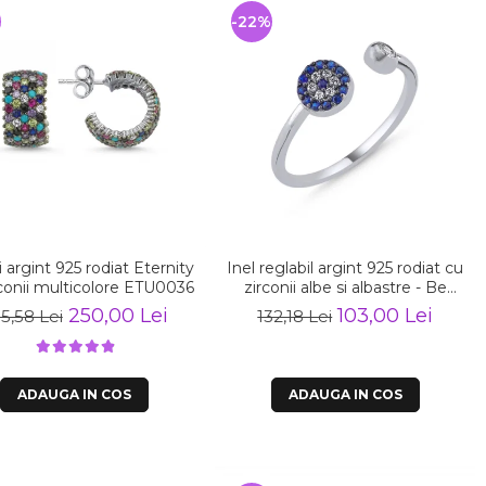
%
-22%
 argint 925 rodiat Eternity
Inel reglabil argint 925 rodiat cu
rconii multicolore ETU0036
zirconii albe si albastre - Be
Elegant ITU0109
250,00 Lei
103,00 Lei
5,58 Lei
132,18 Lei
ADAUGA IN COS
ADAUGA IN COS