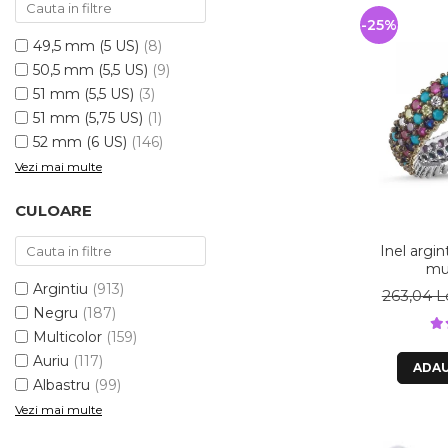
-25%
49,5 mm (5 US)
(8)
50,5 mm (5,5 US)
(9)
51 mm (5,5 US)
(3)
51 mm (5,75 US)
(1)
52 mm (6 US)
(146)
Vezi mai multe
CULOARE
Inel argin
mul
Argintiu
(913)
263,04 L
Negru
(187)
Multicolor
(159)
Auriu
(117)
ADAU
Albastru
(99)
Vezi mai multe