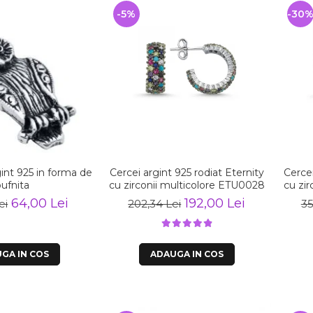
-5%
-30
int 925 in forma de
Cercei argint 925 rodiat Eternity
Cercei
bufnita
cu zirconii multicolore ETU0028
cu zi
64,00 Lei
192,00 Lei
ei
202,34 Lei
35
GA IN COS
ADAUGA IN COS