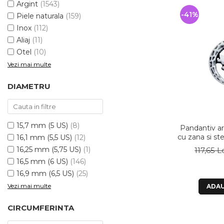
Argint
(1543)
-41%
Piele naturala
(159)
Inox
(112)
Aliaj
(11)
Otel
(10)
Vezi mai multe
DIAMETRU
15,7 mm (5 US)
(8)
Pandantiv ar
cu zana si steluta - Be 
16,1 mm (5,5 US)
(12)
P
16,25 mm (5,75 US)
(1)
117,65 L
16,5 mm (6 US)
(146)
16,9 mm (6,5 US)
(25)
Vezi mai multe
ADAU
CIRCUMFERINTA