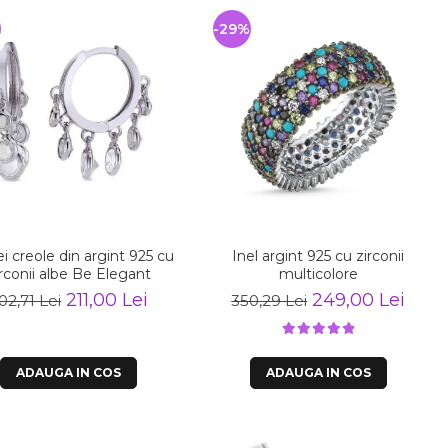
%
-29%
i creole din argint 925 cu
Inel argint 925 cu zirconii
irconii albe Be Elegant
multicolore
211,00 Lei
249,00 Lei
02,71 Lei
350,29 Lei
ADAUGA IN COS
ADAUGA IN COS