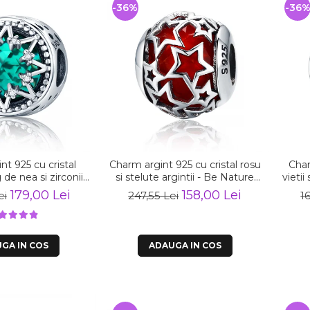
-36%
-36
nt 925 cu cristal
Charm argint 925 cu cristal rosu
Char
 de nea si zirconii
si stelute argintii - Be Nature
vietii
 Nature PST0110
PST0115
179,00 Lei
158,00 Lei
ei
247,55 Lei
1
GA IN COS
ADAUGA IN COS