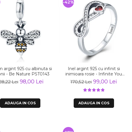
%
-42%
 argint 925 cu albinuta si
Inel argint 925 cu infinit si
onii - Be Nature PST0143
inimioara rosie - Infinite You
IST0062
98,00 Lei
99,00 Lei
28,22 Lei
170,52 Lei
ADAUGA IN COS
ADAUGA IN COS