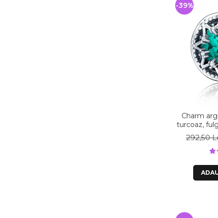
-39%
Charm argi
turcoaz, fulg
albe - Be
292,50 L
ADAU