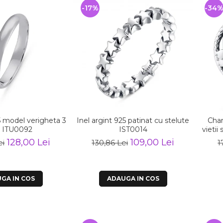
-17%
-34
25 model verigheta 3
Inel argint 925 patinat cu stelute
Char
ITU0092
IST0014
vietii
128,00 Lei
109,00 Lei
ei
130,86 Lei
1
GA IN COS
ADAUGA IN COS