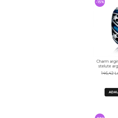
-15%
Charm argin
stelute arg
P
146,42 L
ADAU