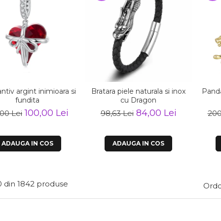
tiv argint inimioara si
Bratara piele naturala si inox
Panda
fundita
cu Dragon
100,00 Lei
84,00 Lei
,00 Lei
98,63 Lei
200
ADAUGA IN COS
ADAUGA IN COS
0
din
1842
produse
Ordo