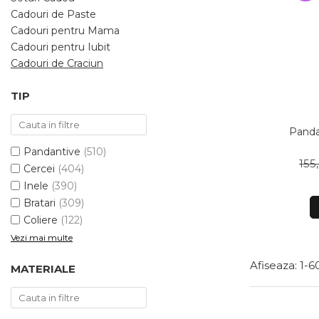
Bijuterii argint cu pietre
Pandantive mireasa
Cadouri de Paste
semipretioase
Bijuterii de Lux
Cadouri pentru Mama
Bijuterii argint placat cu aur
Bijuterii gotice si rock
Cadouri pentru Iubit
Bijuterii argint cu diverse
Cadouri de Craciun
Bijuterii Handmade
materiale
Bijuterii fantezie
Bijuterii argint cu murano
TIP
Casete si cutii de bijuterii
Bijuterii tungsten
Pandan
Pandantive
(510)
Accesorii Piele
155
Cercei
(404)
Cadouri
Inele
(390)
Solutii si lavete de curatare
Bratari
(309)
bijuterii argint
Coliere
(122)
Vezi mai multe
Afiseaza:
1-
6
MATERIALE