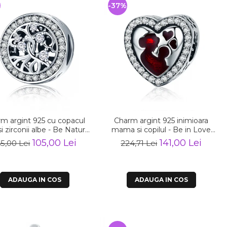
%
-37%
m argint 925 cu copacul
Charm argint 925 inimioara
 si zirconii albe - Be Nature
mama si copilul - Be in Love
PST0120
PST0122
105,00 Lei
141,00 Lei
65,00 Lei
224,71 Lei
ADAUGA IN COS
ADAUGA IN COS