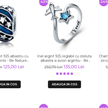
-42%
-24
t 925 albastru cu
Inel argint 925 reglabil cu steluta
Charm
intii - Be Nature
albastra si avion argintiu - Be
zirc
ST0123
Nature IST0047
125,00 Lei
135,00 Lei
ei
232,70 Lei
1
GA IN COS
ADAUGA IN COS