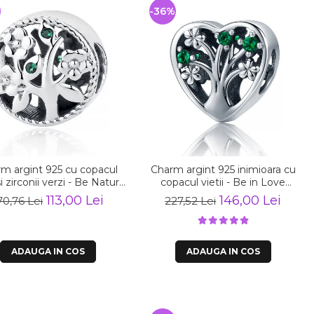
%
-36%
m argint 925 cu copacul
Charm argint 925 inimioara cu
 si zirconii verzi - Be Nature
copacul vietii - Be in Love
PST0059
PST0105
113,00 Lei
146,00 Lei
70,76 Lei
227,52 Lei
ADAUGA IN COS
ADAUGA IN COS