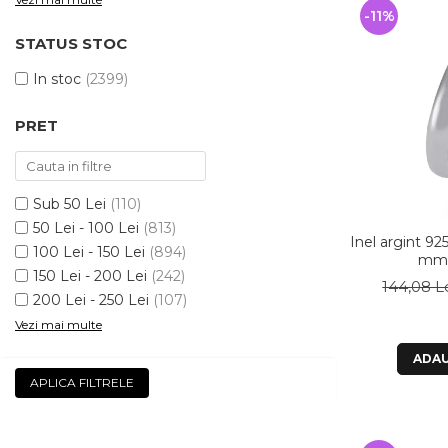
-11%
STATUS STOC
In stoc
(2399)
PRET
Sub 50 Lei
(110)
50 Lei - 100 Lei
(813)
Inel argint 9
100 Lei - 150 Lei
(894)
mm 
150 Lei - 200 Lei
(242)
144,08 L
200 Lei - 250 Lei
(107)
Vezi mai multe
ADAU
APLICA FILTRELE