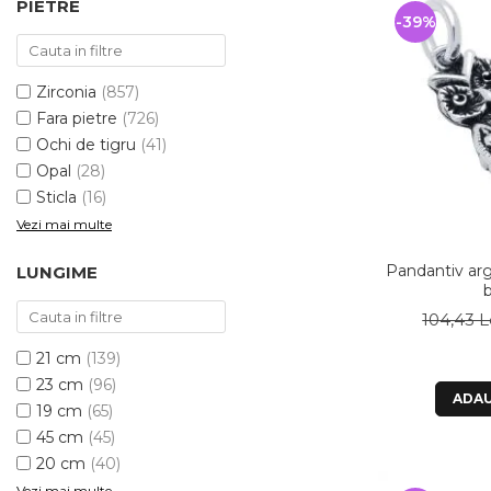
PIETRE
-39%
Zirconia
(857)
Fara pietre
(726)
Ochi de tigru
(41)
Opal
(28)
Sticla
(16)
Vezi mai multe
Pandantiv arg
LUNGIME
104,43 L
21 cm
(139)
23 cm
(96)
ADAU
19 cm
(65)
45 cm
(45)
20 cm
(40)
Vezi mai multe