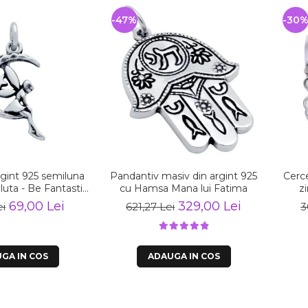
-47%
-30
gint 925 semiluna
Pandantiv masiv din argint 925
Cerce
Fantastic
cu Hamsa Mana lui Fatima
z
SX0560
69,00 Lei
329,00 Lei
ei
621,27 Lei
3
GA IN COS
ADAUGA IN COS