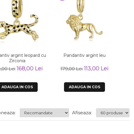
ntiv argint leopard cu
Pandantiv argint leu
Pan
Zirconia
sigur
168,00 Lei
113,00 Lei
,00 Lei
179,00 Lei
235
ADAUGA IN COS
ADAUGA IN COS
neaza:
Afiseaza: