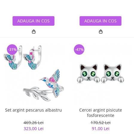
ADAUGA IN COS
ADAUGA IN COS
-31%
-47%
Set argint pescarus albastru
Cercei argint pisicute
fosforescente
469,26 Lei
170,52 Lei
323,00 Lei
91,00 Lei