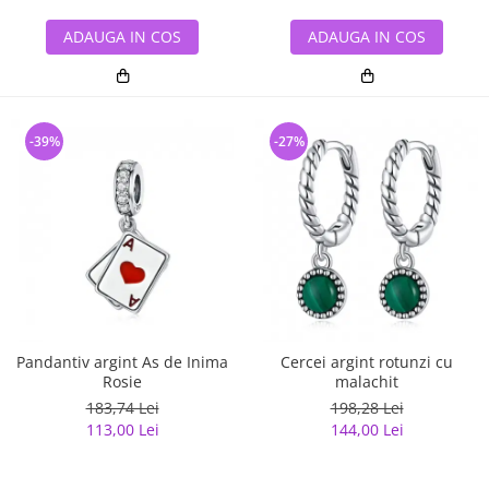
ADAUGA IN COS
ADAUGA IN COS
-39%
-27%
Pandantiv argint As de Inima
Cercei argint rotunzi cu
Rosie
malachit
183,74 Lei
198,28 Lei
113,00 Lei
144,00 Lei