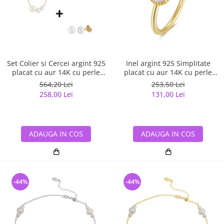
Bijuterii argint cu pietre
Pandantive mireasa
semipretioase
Bijuterii de Lux
Bijuterii argint placat cu aur
Bijuterii gotice si rock
Bijuterii argint cu diverse
Bijuterii Handmade
materiale
Bijuterii fantezie
Set Colier si Cercei argint 925
Inel argint 925 Simplitate
Bijuterii argint cu murano
placat cu aur 14K cu perle
placat cu aur 14K cu perle
Casete si cutii de bijuterii
naturale
naturale
564,20 Lei
253,50 Lei
Bijuterii tungsten
258,00 Lei
131,00 Lei
Accesorii Piele
Cadouri
ADAUGA IN COS
ADAUGA IN COS
Solutii si lavete de curatare
bijuterii argint
-44%
-44%