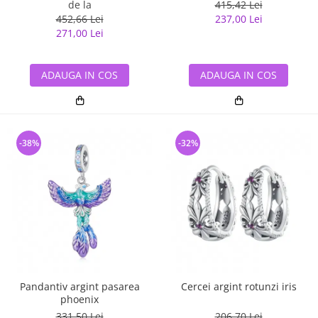
de la
415,42 Lei
452,66 Lei
237,00 Lei
271,00 Lei
ADAUGA IN COS
ADAUGA IN COS
-38%
-32%
Pandantiv argint pasarea
Cercei argint rotunzi iris
phoenix
331,50 Lei
206,70 Lei