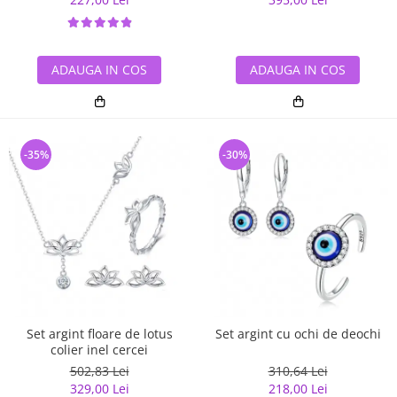
ADAUGA IN COS
ADAUGA IN COS
-35%
-30%
Set argint floare de lotus
Set argint cu ochi de deochi
colier inel cercei
502,83 Lei
310,64 Lei
329,00 Lei
218,00 Lei