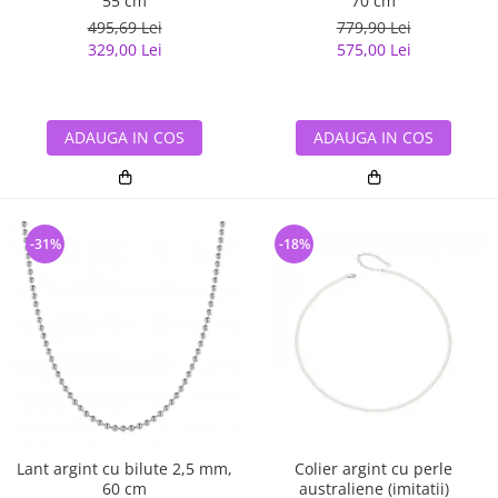
55 cm
70 cm
495,69 Lei
779,90 Lei
329,00 Lei
575,00 Lei
ADAUGA IN COS
ADAUGA IN COS
-31%
-18%
Lant argint cu bilute 2,5 mm,
Colier argint cu perle
60 cm
australiene (imitatii)