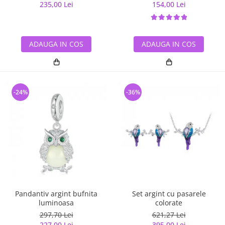
235,00 Lei
154,00 Lei
ADAUGA IN COS
ADAUGA IN COS
-24%
-36%
Pandantiv argint bufnita
Set argint cu pasarele
luminoasa
colorate
297,70 Lei
621,27 Lei
227,00 Lei
395,00 Lei