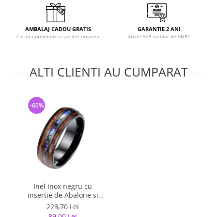
AMBALAJ CADOU GRATIS
GARANTIE 2 ANI
Cutiuta premium si saculet organza
Argint 925 validat de ANPC
ALTI CLIENTI AU CUMPARAT
-60%
Inel inox negru cu
insertie de Abalone si
Lemn Hawaiian
223,70 Lei
89,00 Lei