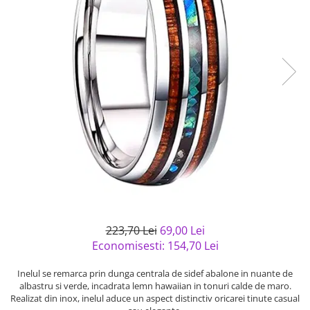
Bijuterii argint cu pietre
Pandantive mireasa
semipretioase
Bijuterii de Lux
Bijuterii argint placat cu aur
Bijuterii gotice si rock
Bijuterii argint cu diverse
Bijuterii Handmade
materiale
Bijuterii fantezie
Bijuterii argint cu murano
Casete si cutii de bijuterii
Bijuterii tungsten
Accesorii Piele
Cadouri
Solutii si lavete de curatare
bijuterii argint
223,70 Lei
69,00 Lei
Economisesti:
154,70
Lei
Inelul se remarca prin dunga centrala de sidef abalone in nuante de
albastru si verde, incadrata lemn hawaiian in tonuri calde de maro.
Realizat din inox, inelul aduce un aspect distinctiv oricarei tinute casual