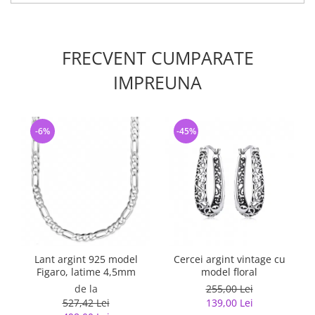
FRECVENT CUMPARATE
IMPREUNA
-6%
-45%
Lant argint 925 model
Cercei argint vintage cu
Figaro, latime 4,5mm
model floral
de la
255,00 Lei
527,42 Lei
139,00 Lei