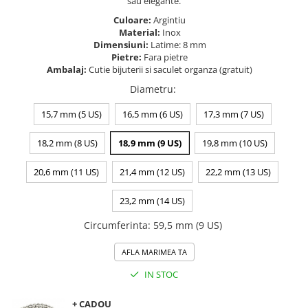
sau elegante.
Culoare:
Argintiu
Material:
Inox
Dimensiuni:
Latime: 8 mm
Pietre:
Fara pietre
Ambalaj:
Cutie bijuterii si saculet organza (gratuit)
Diametru
:
15,7 mm (5 US)
16,5 mm (6 US)
17,3 mm (7 US)
18,2 mm (8 US)
18,9 mm (9 US)
19,8 mm (10 US)
20,6 mm (11 US)
21,4 mm (12 US)
22,2 mm (13 US)
23,2 mm (14 US)
Circumferinta
:
59,5 mm (9 US)
AFLA MARIMEA TA
IN STOC
+ CADOU