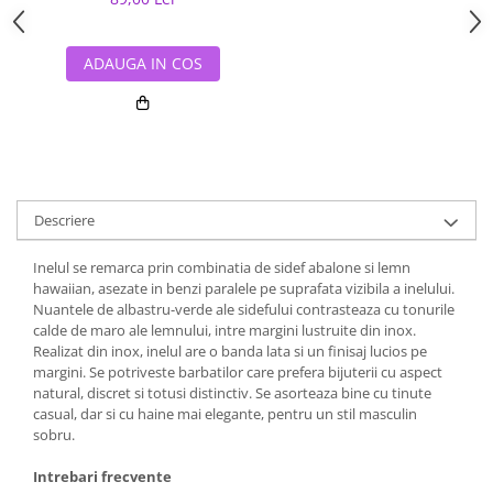
ADAUGA IN COS
Descriere
Inelul se remarca prin combinatia de sidef abalone si lemn
hawaiian, asezate in benzi paralele pe suprafata vizibila a inelului.
Nuantele de albastru-verde ale sidefului contrasteaza cu tonurile
calde de maro ale lemnului, intre margini lustruite din inox.
Realizat din inox, inelul are o banda lata si un finisaj lucios pe
margini. Se potriveste barbatilor care prefera bijuterii cu aspect
natural, discret si totusi distinctiv. Se asorteaza bine cu tinute
casual, dar si cu haine mai elegante, pentru un stil masculin
sobru.
Intrebari frecvente