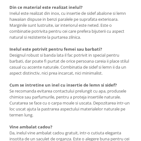
Din ce material este realizat inelul?
Inelul este realizat din inox, cu insertie de sidef abalone si lemn
hawaiian dispuse in benzi paralele pe suprafata exterioara.
Marginile sunt lustruite, iar interiorul este neted. Este o
combinatie potrivita pentru cei care prefera bijuterii cu aspect
natural si rezistente la purtarea zilnica.
Inelul este potrivit pentru femei sau barbati?
Designul robust si banda lata il fac potrivit in special pentru
barbati, dar poate fi purtat de orice persoana careia ii place stilul
casual cu accente naturale. Combinatia de sidef si lemn ii da un
aspect distinctiv, nici prea incarcat, nici minimalist.
Cum se intretine un inel cu insertie de lemn si sidef?
Se recomanda evitarea contactului prelungit cu apa, produsele
chimice sau parfumurile, pentru a proteja insertiile naturale.
Curatarea se face cu o carpa moale si uscata. Depozitarea intr-un
loc uscat ajuta la pastrarea aspectului materialelor naturale pe
termen lung.
Vine ambalat cadou?
Da, inelul vine ambalat cadou gratuit, intr-o cutiuta eleganta
insotita de un saculet de organza. Este o alegere buna pentru cei