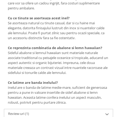
care vor sa ofere un cadou ingrijit, fara costuri suplimentare
pentru ambalare.
Cu ce tinute se asorteaza acest inel?
Se asorteaza natural cu tinute casual, dar si cu haine mai
elegante, datorita finisajului lustruit din inox si nuantelor calde
ale lemnului. Poate fi purtat zilnic sau pentru ocazii speciale, ca
un accesoriu distinctiv fara sa fie ostentativ.
Ce reprezinta combinatia de abalone si lemn hawaiian?
Sideful abalone si lemnul hawaiian sunt materiale naturale
asociate traditional cu peisajele oceanice si tropicale, aducand un
aspect autentic si organic bijuteriei. Impreuna, cele doua
materiale creeaza un contrast vizual intre nuantele racoroase ale
sidefului si tonurile calde ale lemnului.
Ce latime are banda inelului?
Inelul are o banda de latime medie-mare, suficient de generoasa
pentru a pune in valoare insertiile de sidef abalone si lemn
hawaiian. Aceasta latime confera inelului un aspect masculin,
robust, potrivit pentru purtare zilnica.
Review-uri
(1)