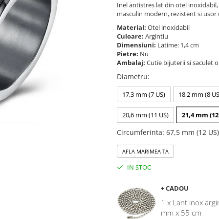
Inel antistres lat din otel inoxidabil
masculin modern, rezistent si usor 
Material:
Otel inoxidabil
Culoare:
Argintiu
Dimensiuni:
Latime: 1,4 cm
Pietre:
Nu
Ambalaj:
Cutie bijuterii si saculet 
Diametru
:
17,3 mm (7 US)
18,2 mm (8 US
20,6 mm (11 US)
21,4 mm (12
Circumferinta
:
67,5 mm (12 US)
AFLA MARIMEA TA
IN STOC
+ CADOU
1 x Lant inox argi
mm x 55 cm