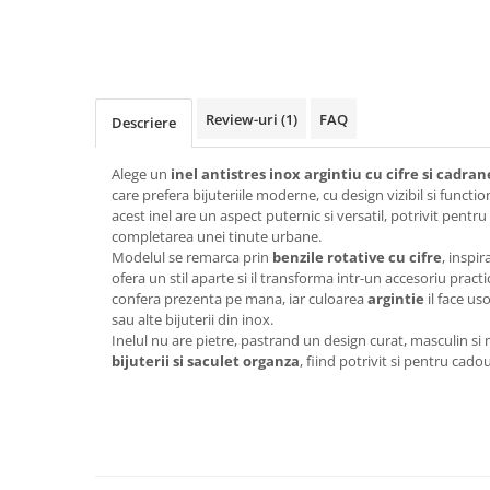
Review-uri
(1)
FAQ
Descriere
Alege un
inel antistres inox argintiu cu cifre si cadran
care prefera bijuteriile moderne, cu design vizibil si functio
acest inel are un aspect puternic si versatil, potrivit pentr
completarea unei tinute urbane.
Modelul se remarca prin
benzile rotative cu cifre
, inspir
ofera un stil aparte si il transforma intr-un accesoriu pract
confera prezenta pe mana, iar culoarea
argintie
il face us
sau alte bijuterii din inox.
Inelul nu are pietre, pastrand un design curat, masculin si 
bijuterii si saculet organza
, fiind potrivit si pentru cadou