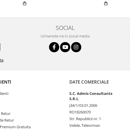
SOCIAL
Urmareste-ne in social media
ate
LIENTI
DATE COMERCIALE
lienti
S.C. Admis Consultants
S.R.L
J34/1/03.01.2006
RO18260070
e Retur
Str. Republicii nr. 1
de Retur
Videle, Teleorman
Premium Gratuita