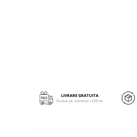
LIVRARE GRATUITA
Gratuit pt. comenzi >200 lei