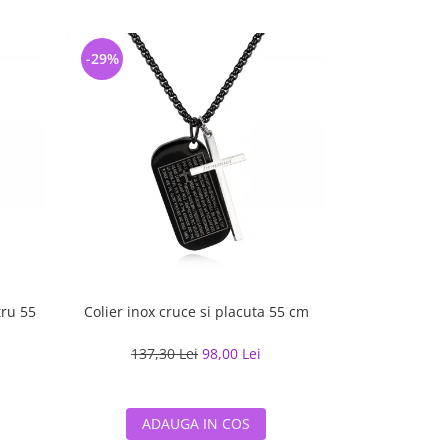
-29%
-27%
tru 55
Colier inox cruce si placuta 55 cm
Bratara inox c
moto – Forta 
137,30 Lei
98,00 Lei
159,71
ADAUGA IN COS
ADA