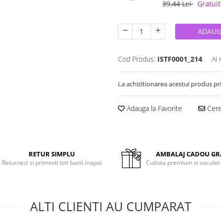
39,44 Lei
Gratuit
ADAUG
Cod Produs:
ISTF0001_214
Ai 
La achizitionarea acestui produs pr
Adauga la Favorite
Cere 
RETUR SIMPLU
AMBALAJ CADOU GR
Returnezi si primesti toti banii inapoi
Cutiuta premium si saculet
ALTI CLIENTI AU CUMPARAT