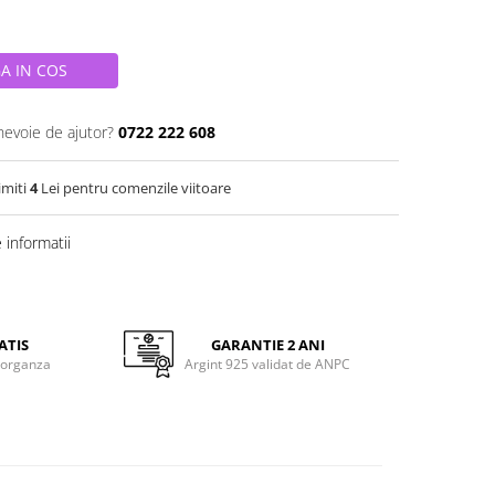
A IN COS
nevoie de ajutor?
0722 222 608
imiti
4
Lei pentru comenzile viitoare
informatii
ATIS
GARANTIE 2 ANI
 organza
Argint 925 validat de ANPC