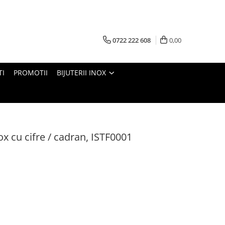
0722 222 608
0,00
TI
PROMOTII
BIJUTERII INOX
nox cu cifre / cadran, ISTF0001