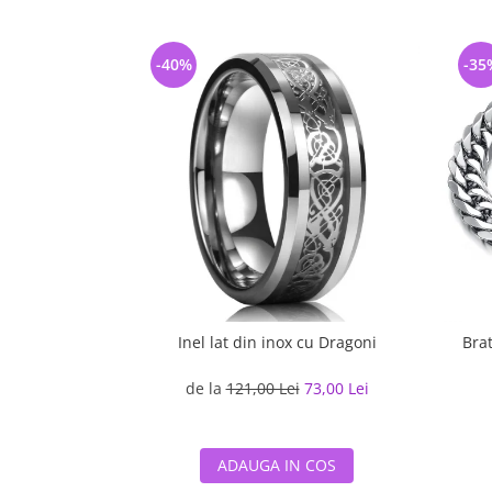
-40%
-35
Inel lat din inox cu Dragoni
Bra
de la
121,00 Lei
73,00 Lei
ADAUGA IN COS