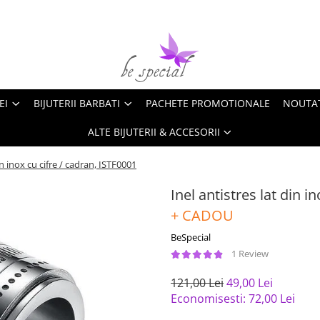
EI
BIJUTERII BARBATI
PACHETE PROMOTIONALE
NOUTA
ALTE BIJUTERII & ACCESORII
in inox cu cifre / cadran, ISTF0001
Inel antistres lat din i
+ CADOU
BeSpecial
1 Review
121,00 Lei
49,00 Lei
Economisesti:
72,00
Lei