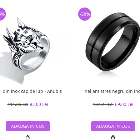
6%
-50%
l din inox cap de lup - Anubis
Inel antistres negru din in
111,85 Lei
83,00 Lei
137,27 Lei
69,00 Lei
ADAUGA IN COS
ADAUGA IN COS