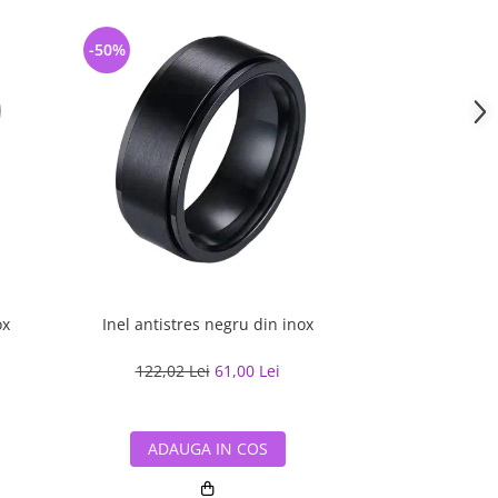
-50%
-43%
ox
Inel antistres negru din inox
Inel antistres la
cadran
122,02 Lei
61,00 Lei
121,00 
ADAUGA IN COS
ADAUG