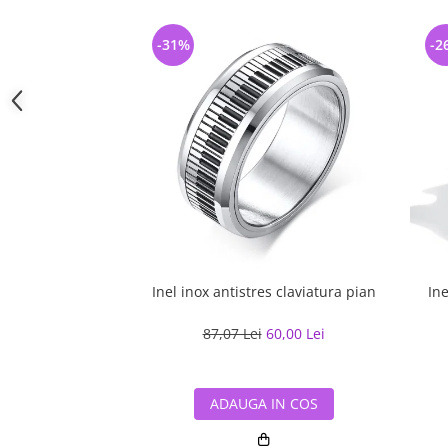
-31%
-2
Inel inox antistres claviatura pian
Ine
87,07 Lei
60,00 Lei
ADAUGA IN COS