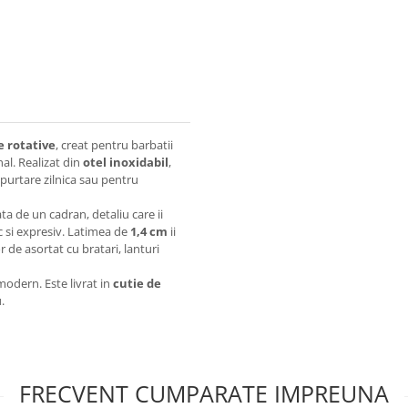
e rotative
, creat pentru barbatii
nal. Realizat din
otel inoxidabil
,
u purtare zilnica sau pentru
ata de un cadran, detaliu care ii
ic si expresiv. Latimea de
1,4 cm
ii
or de asortat cu bratari, lanturi
modern. Este livrat in
cutie de
.
FRECVENT CUMPARATE IMPREUNA