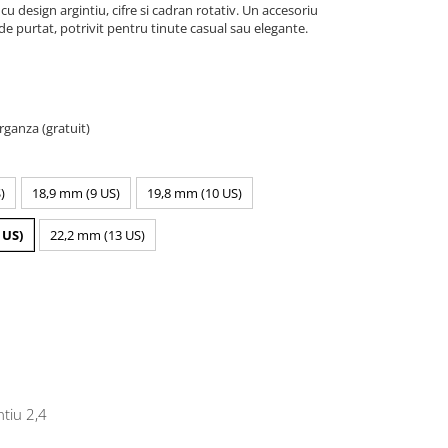
, cu design argintiu, cifre si cadran rotativ. Un accesoriu
de purtat, potrivit pentru tinute casual sau elegante.
organza (gratuit)
)
18,9 mm (9 US)
19,8 mm (10 US)
 US)
22,2 mm (13 US)
ntiu 2,4