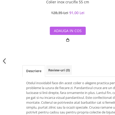
Colier inox crucifix 55 cm
128,35 Lei
91,00 Lei
ADAUGA IN COS
Review-uri
(0)
Descriere
Otelul inoxidabil face din acest colier o alegere practica pen
probleme la uzura de fiecare zi. Pandantivul cruce are un d
lucioase si linii drepte, fara ornamente in plus. Lantul fin, 
pe gat si nu incarca vizual pandantivul. Este confectionat di
montate. Colierul se potriveste atat barbatilor cat si femei
simplu, purtat zilnic sau la ocazii speciale. Crucea ramane u
potrivit pentru cadou sau pentru propria colectie de bijuter