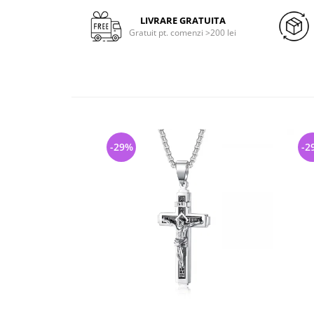
LIVRARE GRATUITA
Gratuit pt. comenzi >200 lei
-29%
-2