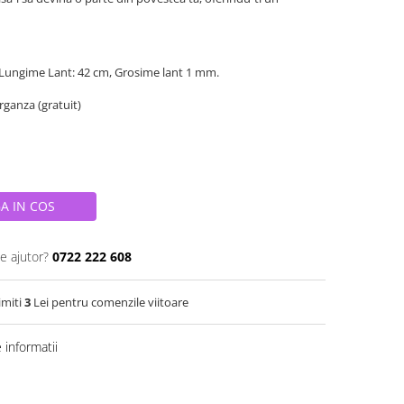
 Lungime Lant: 42 cm, Grosime lant 1 mm.
organza (gratuit)
A IN COS
e ajutor?
0722 222 608
imiti
3
Lei pentru comenzile viitoare
informatii