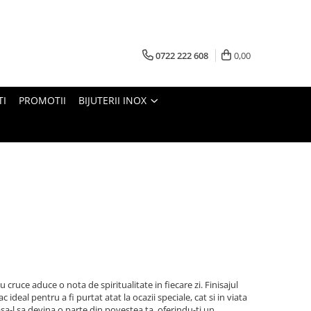
0722 222 608
0,00
TI
PROMOTII
BIJUTERII INOX
u cruce aduce o nota de spiritualitate in fiecare zi. Finisajul
ac ideal pentru a fi purtat atat la ocazii speciale, cat si in viata
 lasa-l sa devina o parte din povestea ta, oferindu-ti un