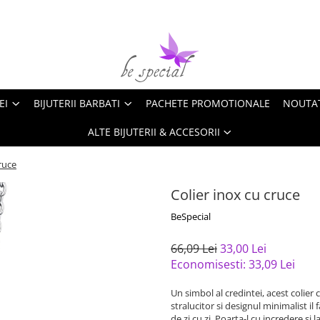
EI
BIJUTERII BARBATI
PACHETE PROMOTIONALE
NOUTA
ALTE BIJUTERII & ACCESORII
ruce
Colier inox cu cruce
BeSpecial
66,09 Lei
33,00 Lei
Economisesti:
33,09
Lei
Un simbol al credintei, acest colier c
stralucitor si designul minimalist il f
de zi cu zi. Poarta-l cu incredere si