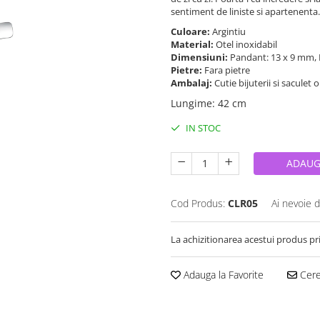
sentiment de liniste si apartenenta.
Culoare:
Argintiu
Material:
Otel inoxidabil
Dimensiuni:
Pandant: 13 x 9 mm,
Pietre:
Fara pietre
Ambalaj:
Cutie bijuterii si saculet 
Lungime
:
42 cm
IN STOC
ADAUG
Cod Produs:
CLR05
Ai nevoie d
La achizitionarea acestui produs pr
Adauga la Favorite
Cere 