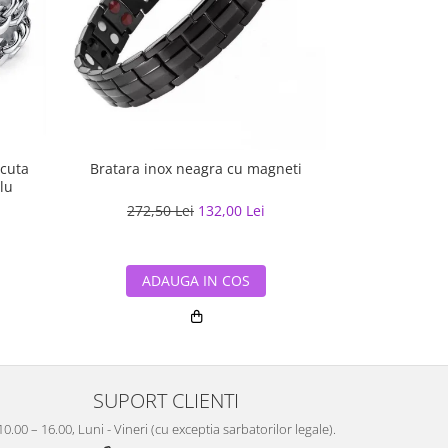
acuta
Bratara inox neagra cu magneti
Bratara inox 
blu
c
272,50 Lei
132,00 Lei
116,9
ADAUGA IN COS
ADA
SUPORT CLIENTI
10.00 – 16.00, Luni - Vineri (cu exceptia sarbatorilor legale).