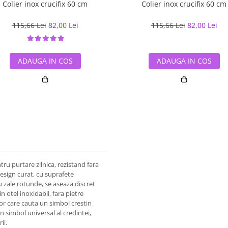
Colier inox crucifix 60 cm
Colier inox crucifix 60 cm
115,66 Lei
82,00 Lei
115,66 Lei
82,00 Lei
ADAUGA IN COS
ADAUGA IN COS
tru purtare zilnica, rezistand fara
esign curat, cu suprafete
cu zale rotunde, se aseaza discret
n otel inoxidabil, fara pietre
lor care cauta un simbol crestin
n simbol universal al credintei,
ii.