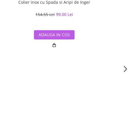
Colier inox cu Spada si Aripi de Inger
Colier inox c
154,55 Lei
99,00 Lei
131,33 
ADAUGA IN COS
ADAUG