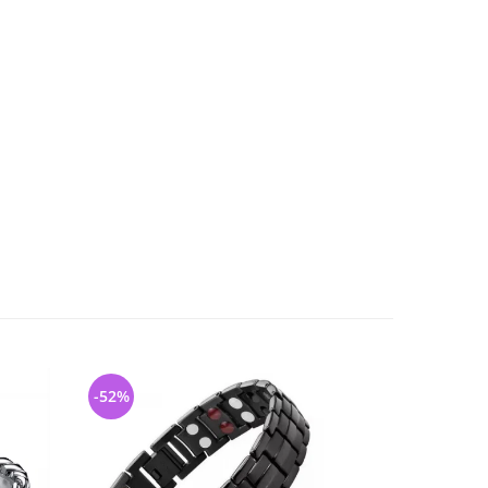
-52%
-33%