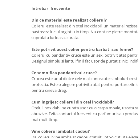
Intrebari frecvente
Din ce material este realizat colierul?
Colierul este realizat din otel inoxidabil, un material rezisten
pastreaza luciul argintiu in timp. Nu contine pietre montat
suprafata lucioasa, curata.
Este potrivit acest colier pentru barbati sau femei?
Colierul cu pandantiv cruce este unisex, potrivit atat pentr
Designul simplu si lantul fin il fac usor de purtat zilnic, ind
Ce semnifica pandantivul cruce?
Crucea este unul dintre cele mai cunoscute simboluri cresti
protectia. Este o alegere potrivita atat pentru purtare zilnic
pentru cineva drag.
Cum ingrijesc colierul din otel inoxidabil?
Otelul inoxidabil se curata usor cu o carpa moale, uscata s
abrazive. Evita contactul frecvent cu parfumuri sau produse
mai mult timp.
Vine colierul ambalat cadou?
Da, colierul vine ambalat cadou gratuit, intr-o cutiuta eleg