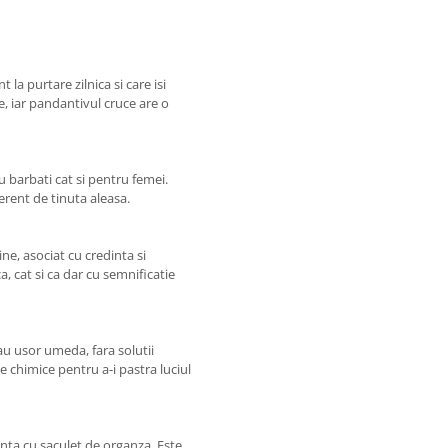
t la purtare zilnica si care isi
e, iar pandantivul cruce are o
u barbati cat si pentru femei.
iferent de tinuta aleasa.
ne, asociat cu credinta si
a, cat si ca dar cu semnificatie
au usor umeda, fara solutii
 chimice pentru a-i pastra luciul
anta cu saculet de organza. Este