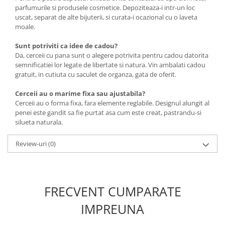
parfumurile si produsele cosmetice. Depoziteaza-i intr-un loc
uscat, separat de alte bijuterii, si curata-i ocazional cu o laveta
moale.
Sunt potriviti ca idee de cadou?
Da, cerceii cu pana sunt o alegere potrivita pentru cadou datorita
semnificatiei lor legate de libertate si natura. Vin ambalati cadou
gratuit, in cutiuta cu saculet de organza, gata de oferit.
Cerceii au o marime fixa sau ajustabila?
Cerceii au o forma fixa, fara elemente reglabile. Designul alungit al
penei este gandit sa fie purtat asa cum este creat, pastrandu-si
silueta naturala.
Review-uri
(0)
FRECVENT CUMPARATE
IMPREUNA