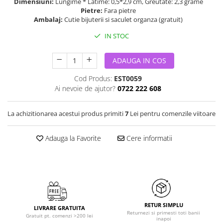
Dimensiuni:
Lungime * Latime: 0,5*2,9 cm, Greutate: 2,3 grame
Pietre:
Fara pietre
Ambalaj:
Cutie bijuterii si saculet organza (gratuit)
IN STOC
ADAUGA IN COS
Cod Produs:
EST0059
Ai nevoie de ajutor?
0722 222 608
La achizitionarea acestui produs primiti
7
Lei pentru comenzile viitoare
Adauga la Favorite
Cere informatii
RETUR SIMPLU
LIVRARE GRATUITA
Returnezi si primesti toti banii
Gratuit pt. comenzi >200 lei
inapoi