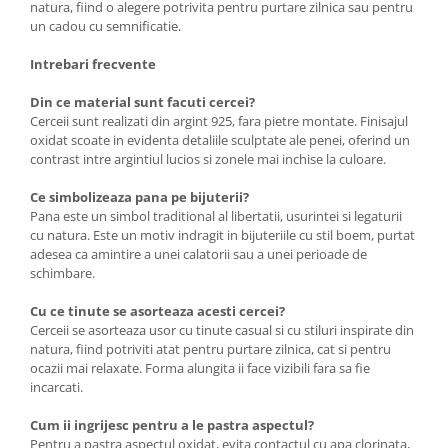
natura, fiind o alegere potrivita pentru purtare zilnica sau pentru
un cadou cu semnificatie.
Intrebari frecvente
Din ce material sunt facuti cercei?
Cerceii sunt realizati din argint 925, fara pietre montate. Finisajul
oxidat scoate in evidenta detaliile sculptate ale penei, oferind un
contrast intre argintiul lucios si zonele mai inchise la culoare.
Ce simbolizeaza pana pe bijuterii?
Pana este un simbol traditional al libertatii, usurintei si legaturii
cu natura. Este un motiv indragit in bijuteriile cu stil boem, purtat
adesea ca amintire a unei calatorii sau a unei perioade de
schimbare.
Cu ce tinute se asorteaza acesti cercei?
Cerceii se asorteaza usor cu tinute casual si cu stiluri inspirate din
natura, fiind potriviti atat pentru purtare zilnica, cat si pentru
ocazii mai relaxate. Forma alungita ii face vizibili fara sa fie
incarcati.
Cum ii ingrijesc pentru a le pastra aspectul?
Pentru a pastra aspectul oxidat, evita contactul cu apa clorinata,