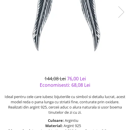
Bijuterii argint cu pietre
Pandantive mireasa
semipretioase
Bijuterii de Lux
Bijuterii argint placat cu aur
Bijuterii gotice si rock
Bijuterii argint cu diverse
Bijuterii Handmade
materiale
Bijuterii fantezie
Bijuterii argint cu murano
Casete si cutii de bijuterii
Bijuterii tungsten
Accesorii Piele
Cadouri
144,08 Lei
76,00 Lei
Solutii si lavete de curatare
Economisesti:
68,08
Lei
bijuterii argint
Ideal pentru cele care iubesc bijuteriile cu simbol si detaliu lucrat, acest
model reda o pana lunga cu striatii fine, conturate prin oxidare.
Realizati din argint 925, cerceii aduc o alura naturala si usor boema
tinutelor de zi cu zi.
Culoare:
Argintiu
Material:
Argint 925