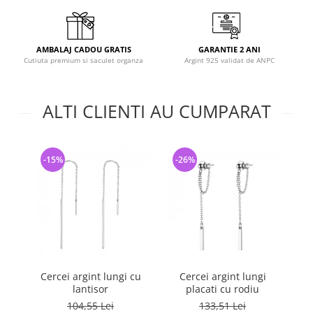
AMBALAJ CADOU GRATIS
GARANTIE 2 ANI
Cutiuta premium si saculet organza
Argint 925 validat de ANPC
ALTI CLIENTI AU CUMPARAT
-15%
-26%
-
Cercei argint lungi cu
Cercei argint lungi
Ce
lantisor
placati cu rodiu
104,55 Lei
133,51 Lei