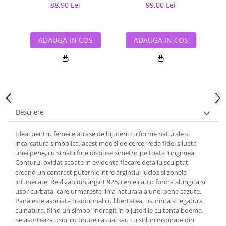
88,90 Lei
99,00 Lei
ADAUGA IN COS
ADAUGA IN COS
Descriere
Ideal pentru femeile atrase de bijuterii cu forme naturale si
incarcatura simbolica, acest model de cercei reda fidel silueta
unei pene, cu striatii fine dispuse simetric pe toata lungimea.
Conturul oxidat scoate in evidenta fiecare detaliu sculptat,
creand un contrast puternic intre argintiul lucios si zonele
intunecate. Realizati din argint 925, cerceii au o forma alungita si
usor curbata, care urmareste linia naturala a unei pene cazute.
Pana este asociata traditional cu libertatea, usurinta si legatura
cu natura, fiind un simbol indragit in bijuteriile cu tenta boema.
Se asorteaza usor cu tinute casual sau cu stiluri inspirate din