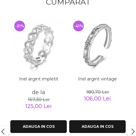
CUMPARAT
-21%
-41%
-
Inel argint impletit
Inel argint vintage
I
de la
180,70 Lei
106,00 Lei
157,30 Lei
125,00 Lei
ADAUGA IN COS
ADAUGA IN COS