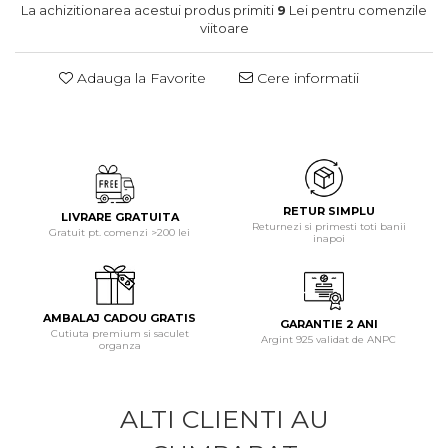
La achizitionarea acestui produs primiti
9
Lei pentru comenzile
viitoare
Adauga la Favorite
Cere informatii
RETUR SIMPLU
LIVRARE GRATUITA
Returnezi si primesti toti banii
Gratuit pt. comenzi >200 lei
inapoi
AMBALAJ CADOU GRATIS
GARANTIE 2 ANI
Cutiuta premium si saculet
Argint 925 validat de ANPC
organza
ALTI CLIENTI AU