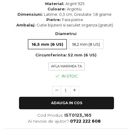
Material:
Argint 925
Culoare:
Argintiu
Dimensiuni:
Latime: 0,3 cm, Greutate: 1,8 grame
Pietre:
Fara pietre
Ambalaj:
Cutie bijuterii si saculet organza (gratuit)
:
Diametru
16,5 mm (6 US)
18,2 mm (8 US)
:
Circumferinta
52 mm (6 US)
AFLA MARIMEA TA
IN STOC
ADAUGA IN COS
Cod Produs:
IST0123_165
Ai nevoie de ajutor?
0722 222 608