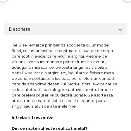
Descriere
Inelul se remarca prin banda acoperita cu un model
floral, cu ramuri sinuoase conturate in nuante de negru
care scot in evidenta reliefurile argintii. Pietrele de
zirconia albe sunt montate printre frunze si ramuri,
adaugand mici scantei pe toata lungimea vizibila a
benzii. Realizat din argint 925, inelul are o finisare mata
pe zonele conturate si lucioasa pe reliefuri, un contrast
care da adancime desenului. Motivul floral evoca natura
si delicatetea, fiind o alegere potrivita pentru femeile
care prefera bijuteriile cu detalii lucrate. Se asorteaza
atat cu tinute casual, cat si cu cele elegante, purtat
singur sau alaturi de alte inele fine.
Intrebari frecvente
Din ce material este realizat inelul?