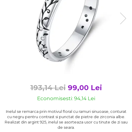
Bijuterii argint cu pietre
Pandantive mireasa
semipretioase
Bijuterii de Lux
Bijuterii argint placat cu aur
Bijuterii gotice si rock
Bijuterii argint cu diverse
Bijuterii Handmade
materiale
Bijuterii fantezie
Bijuterii argint cu murano
Casete si cutii de bijuterii
Bijuterii tungsten
Accesorii Piele
Cadouri
Solutii si lavete de curatare
193,14 Lei
99,00 Lei
bijuterii argint
Economisesti:
94,14
Lei
Inelul se remarca prin motivul floral cu ramuri sinuoase, conturat
cu negru pentru contrast si punctat de pietre de zirconia albe.
Realizat din argint 925, inelul se asorteaza usor cu tinute de zi sau
de seara.