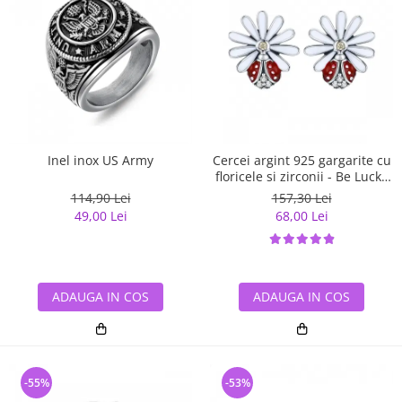
Inel inox US Army
Cercei argint 925 gargarite cu
floricele si zirconii - Be Lucky
EST0022
114,90 Lei
157,30 Lei
49,00 Lei
68,00 Lei
ADAUGA IN COS
ADAUGA IN COS
-55%
-53%