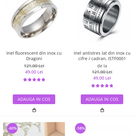
Inel antistres lat din inox cu
Inel fluorescent din inox cu
cifre / cadran, ISTF0001
Dragoni
de la
121,00 Lei
121,00 Lei
49,00 Lei
49,00 Lei
ADAUGA IN COS
ADAUGA IN COS
-60%
-58%