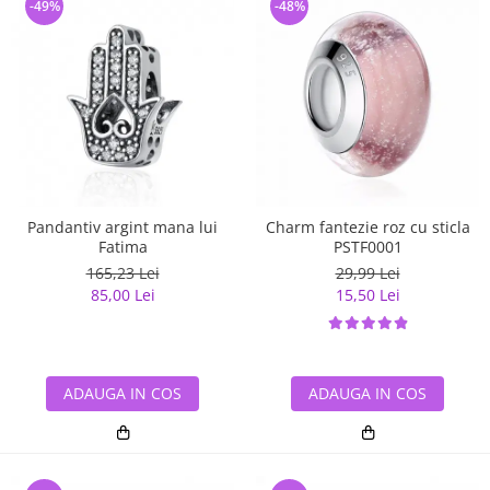
-49%
-48%
Pandantiv argint mana lui
Charm fantezie roz cu sticla
Fatima
PSTF0001
165,23 Lei
29,99 Lei
85,00 Lei
15,50 Lei
ADAUGA IN COS
ADAUGA IN COS