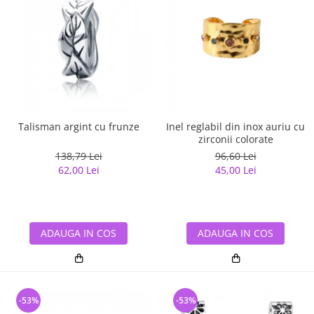
Talisman argint cu frunze
Inel reglabil din inox auriu cu
zirconii colorate
138,79 Lei
96,60 Lei
62,00 Lei
45,00 Lei
ADAUGA IN COS
ADAUGA IN COS
-53%
-53%