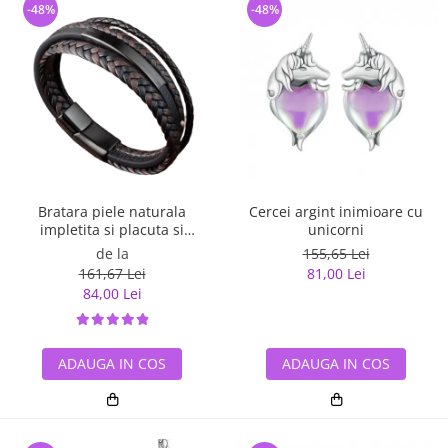
-48%
-48%
Bratara piele naturala
Cercei argint inimioare cu
impletita si placuta si
unicorni
inchizatoare din inox
de la
155,65 Lei
161,67 Lei
81,00 Lei
84,00 Lei
ADAUGA IN COS
ADAUGA IN COS