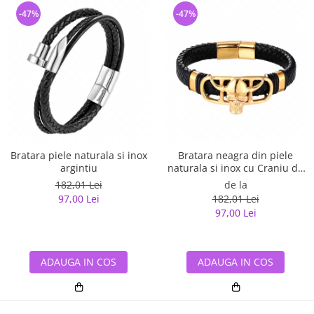
-47%
-47%
Bratara piele naturala si inox
Bratara neagra din piele
argintiu
naturala si inox cu Craniu de
Viking
182,01 Lei
de la
97,00 Lei
182,01 Lei
97,00 Lei
ADAUGA IN COS
ADAUGA IN COS