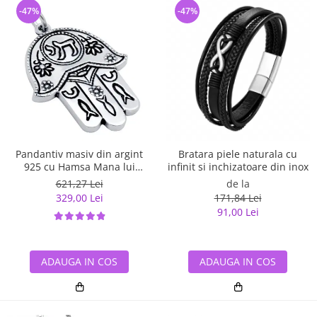
-47%
-47%
Pandantiv masiv din argint
Bratara piele naturala cu
925 cu Hamsa Mana lui
infinit si inchizatoare din inox
Fatima
621,27 Lei
de la
329,00 Lei
171,84 Lei
91,00 Lei
ADAUGA IN COS
ADAUGA IN COS