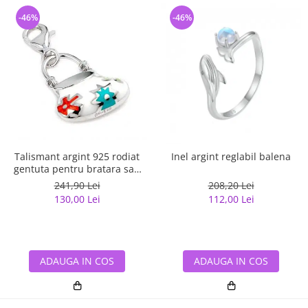
-46%
-46%
Talismant argint 925 rodiat
Inel argint reglabil balena
gentuta pentru bratara sau
lant
241,90 Lei
208,20 Lei
130,00 Lei
112,00 Lei
ADAUGA IN COS
ADAUGA IN COS