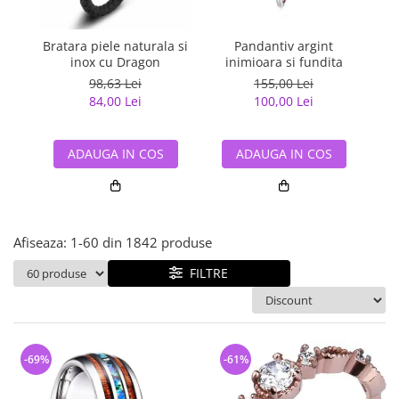
Bijuterii argint cu pietre
Pandantive mireasa
semipretioase
Bijuterii de Lux
Bijuterii argint placat cu aur
Bratara piele naturala si
Pandantiv argint
Pan
Bijuterii gotice si rock
inox cu Dragon
inimioara si fundita
Bijuterii argint cu diverse
Bijuterii Handmade
98,63 Lei
155,00 Lei
materiale
84,00 Lei
100,00 Lei
Bijuterii fantezie
Bijuterii argint cu murano
Casete si cutii de bijuterii
ADAUGA IN COS
ADAUGA IN COS
Bijuterii tungsten
Accesorii Piele
Cadouri
Afiseaza:
1-
60
din
1842
produse
Solutii si lavete de curatare
bijuterii argint
FILTRE
-69%
-61%