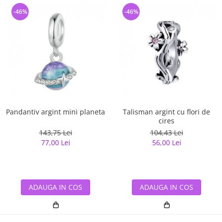
-46%
-46%
Pandantiv argint mini planeta
Talisman argint cu flori de
cires
143,75 Lei
104,43 Lei
77,00 Lei
56,00 Lei
ADAUGA IN COS
ADAUGA IN COS