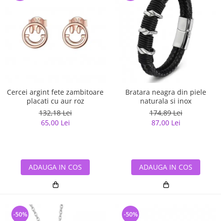
Cercei argint fete zambitoare
Bratara neagra din piele
placati cu aur roz
naturala si inox
132,18 Lei
174,89 Lei
65,00 Lei
87,00 Lei
ADAUGA IN COS
ADAUGA IN COS
-50%
-50%