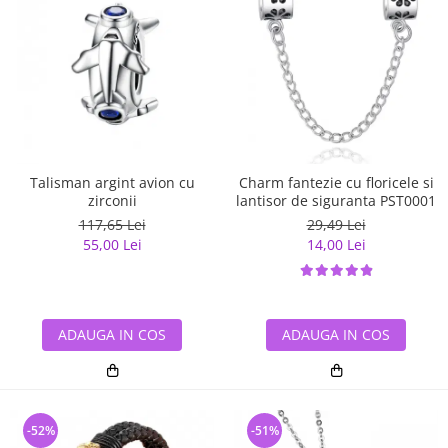
Talisman argint avion cu
Charm fantezie cu floricele si
zirconii
lantisor de siguranta PST0001
117,65 Lei
29,49 Lei
55,00 Lei
14,00 Lei
ADAUGA IN COS
ADAUGA IN COS
-52%
-51%