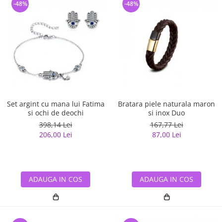
-48%
-48%
Set argint cu mana lui Fatima
Bratara piele naturala maron
si ochi de deochi
si inox Duo
398,14 Lei
167,77 Lei
206,00 Lei
87,00 Lei
ADAUGA IN COS
ADAUGA IN COS