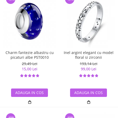
Charm fantezie albastru cu
Inel argint elegant cu model
picaturi albe PST0010
floral si zirconii
29,49 Lei
193,14 Lei
15,00 Lei
99,00 Lei
ADAUGA IN COS
ADAUGA IN COS
-49%
-49%