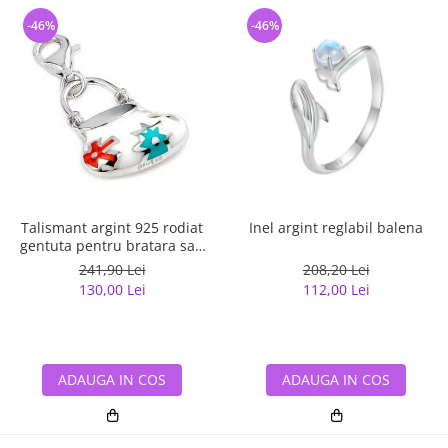
-46%
-46%
Talismant argint 925 rodiat
Inel argint reglabil balena
gentuta pentru bratara sau
lant
241,90 Lei
208,20 Lei
130,00 Lei
112,00 Lei
ADAUGA IN COS
ADAUGA IN COS