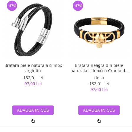
-47%
-47%
Bratara piele naturala si inox
Bratara neagra din piele
argintiu
naturala si inox cu Craniu de
Viking
182,01 Lei
de la
97,00 Lei
182,01 Lei
97,00 Lei
ADAUGA IN COS
ADAUGA IN COS