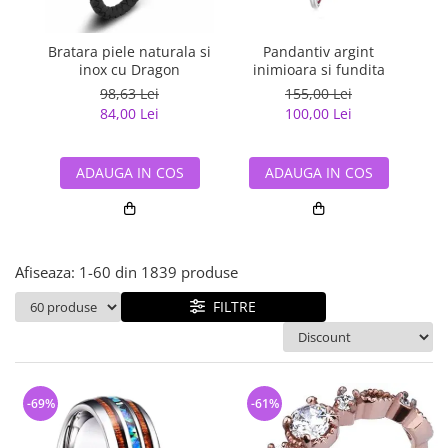
Bijuterii argint cu pietre
Pandantive mireasa
semipretioase
Bijuterii de Lux
Bijuterii argint placat cu aur
Bratara piele naturala si
Pandantiv argint
Pan
Bijuterii gotice si rock
inox cu Dragon
inimioara si fundita
Bijuterii argint cu diverse
Bijuterii Handmade
98,63 Lei
155,00 Lei
materiale
84,00 Lei
100,00 Lei
Bijuterii fantezie
Bijuterii argint cu murano
Casete si cutii de bijuterii
ADAUGA IN COS
ADAUGA IN COS
Bijuterii tungsten
Accesorii Piele
Cadouri
Afiseaza:
1-
60
din
1839
produse
Solutii si lavete de curatare
bijuterii argint
FILTRE
-69%
-61%