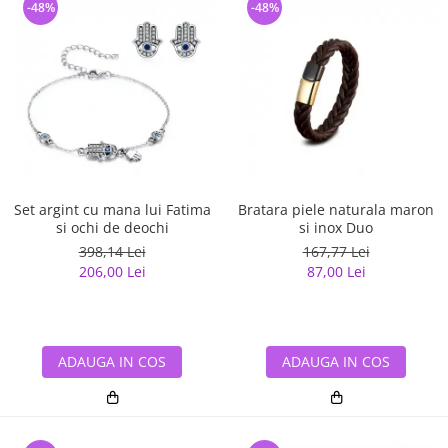
-48%
-48%
Set argint cu mana lui Fatima
Bratara piele naturala maron
si ochi de deochi
si inox Duo
398,14 Lei
167,77 Lei
206,00 Lei
87,00 Lei
ADAUGA IN COS
ADAUGA IN COS