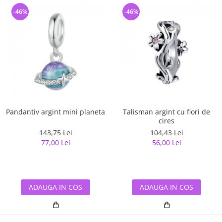
-46%
-46%
Pandantiv argint mini planeta
Talisman argint cu flori de
cires
143,75 Lei
104,43 Lei
77,00 Lei
56,00 Lei
ADAUGA IN COS
ADAUGA IN COS