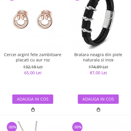
Cercei argint fete zambitoare
Bratara neagra din piele
placati cu aur roz
naturala si inox
132,18 Lei
174,89 Lei
65,00 Lei
87,00 Lei
ADAUGA IN COS
ADAUGA IN COS
-50%
-50%