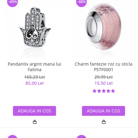
-49%
-48%
Pandantiv argint mana lui
Charm fantezie roz cu sticla
Fatima
PSTF0001
165,23 Lei
29,99 Lei
85,00 Lei
15,50 Lei
ADAUGA IN COS
ADAUGA IN COS