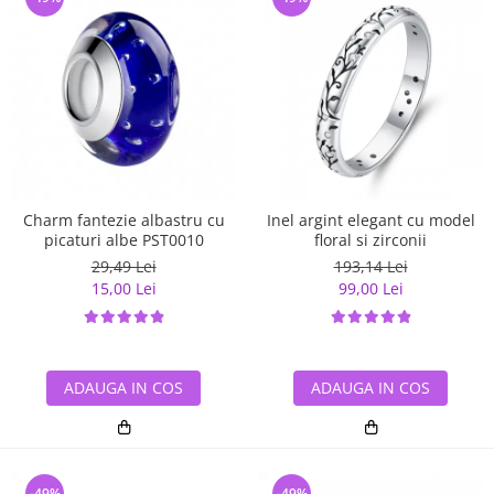
Charm fantezie albastru cu
Inel argint elegant cu model
picaturi albe PST0010
floral si zirconii
29,49 Lei
193,14 Lei
15,00 Lei
99,00 Lei
ADAUGA IN COS
ADAUGA IN COS
-49%
-49%