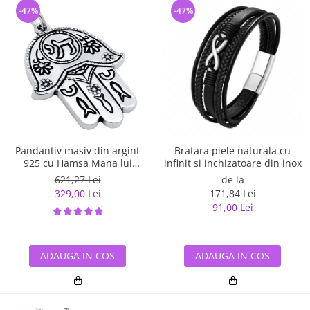
-47%
-47%
Pandantiv masiv din argint
Bratara piele naturala cu
925 cu Hamsa Mana lui
infinit si inchizatoare din inox
Fatima
621,27 Lei
de la
329,00 Lei
171,84 Lei
91,00 Lei
ADAUGA IN COS
ADAUGA IN COS