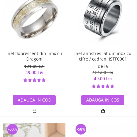
Inel antistres lat din inox cu
Inel fluorescent din inox cu
cifre / cadran, ISTF0001
Dragoni
de la
121,00 Lei
121,00 Lei
49,00 Lei
49,00 Lei
ADAUGA IN COS
ADAUGA IN COS
-60%
-58%