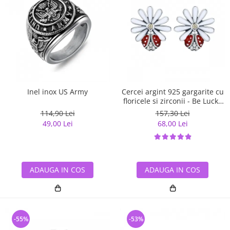
Inel inox US Army
Cercei argint 925 gargarite cu
floricele si zirconii - Be Lucky
EST0022
114,90 Lei
157,30 Lei
49,00 Lei
68,00 Lei
ADAUGA IN COS
ADAUGA IN COS
-55%
-53%