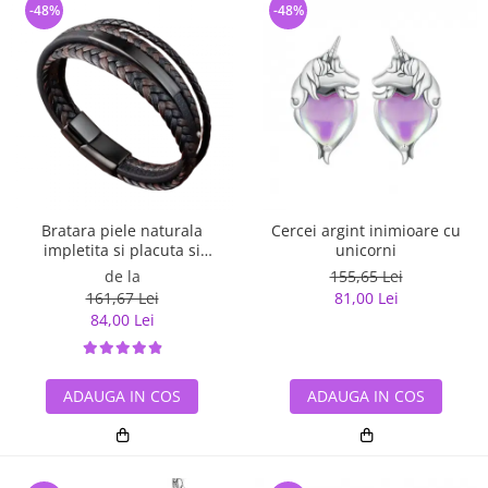
-48%
-48%
Bratara piele naturala
Cercei argint inimioare cu
impletita si placuta si
unicorni
inchizatoare din inox
de la
155,65 Lei
161,67 Lei
81,00 Lei
84,00 Lei
ADAUGA IN COS
ADAUGA IN COS