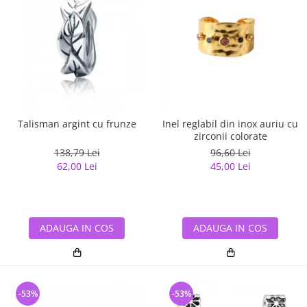
Talisman argint cu frunze
Inel reglabil din inox auriu cu
zirconii colorate
138,79 Lei
96,60 Lei
62,00 Lei
45,00 Lei
ADAUGA IN COS
ADAUGA IN COS
-53%
-53%