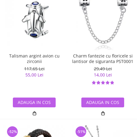
Talisman argint avion cu
Charm fantezie cu floricele si
zirconii
lantisor de siguranta PST0001
117,65 Lei
29,49 Lei
55,00 Lei
14,00 Lei
ADAUGA IN COS
ADAUGA IN COS
-52%
-51%