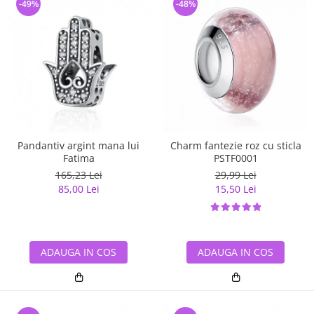
-49%
-48%
Pandantiv argint mana lui
Charm fantezie roz cu sticla
Fatima
PSTF0001
165,23 Lei
29,99 Lei
85,00 Lei
15,50 Lei
ADAUGA IN COS
ADAUGA IN COS