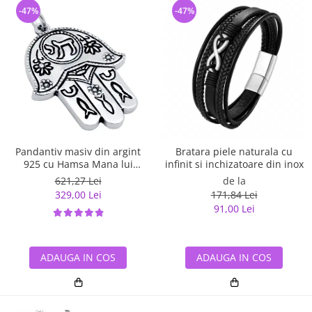
-47%
-47%
Pandantiv masiv din argint
Bratara piele naturala cu
925 cu Hamsa Mana lui
infinit si inchizatoare din inox
Fatima
621,27 Lei
de la
329,00 Lei
171,84 Lei
91,00 Lei
ADAUGA IN COS
ADAUGA IN COS