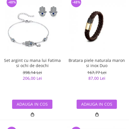
-48%
-48%
Set argint cu mana lui Fatima
Bratara piele naturala maron
si ochi de deochi
si inox Duo
398,14 Lei
167,77 Lei
206,00 Lei
87,00 Lei
ADAUGA IN COS
ADAUGA IN COS