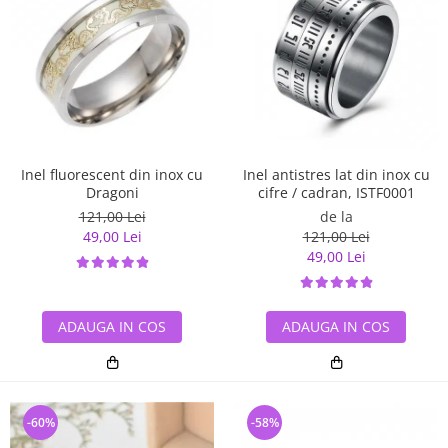
Inel antistres lat din inox cu
Inel fluorescent din inox cu
cifre / cadran, ISTF0001
Dragoni
de la
121,00 Lei
121,00 Lei
49,00 Lei
49,00 Lei
ADAUGA IN COS
ADAUGA IN COS
-60%
-58%