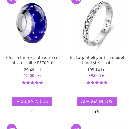
Charm fantezie albastru cu
Inel argint elegant cu model
picaturi albe PST0010
floral si zirconii
29,49 Lei
193,14 Lei
15,00 Lei
99,00 Lei
ADAUGA IN COS
ADAUGA IN COS
-49%
-49%