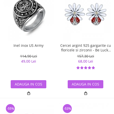
Inel inox US Army
Cercei argint 925 gargarite cu
floricele si zirconii - Be Lucky
EST0022
114,90 Lei
157,30 Lei
49,00 Lei
68,00 Lei
ADAUGA IN COS
ADAUGA IN COS
-55%
-53%