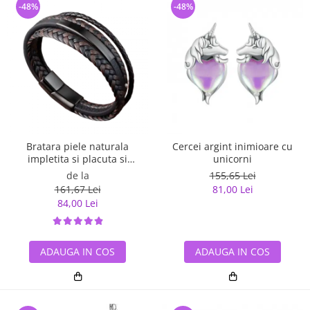
-48%
-48%
Bratara piele naturala
Cercei argint inimioare cu
impletita si placuta si
unicorni
inchizatoare din inox
de la
155,65 Lei
161,67 Lei
81,00 Lei
84,00 Lei
ADAUGA IN COS
ADAUGA IN COS