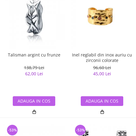
Talisman argint cu frunze
Inel reglabil din inox auriu cu
zirconii colorate
138,79 Lei
96,60 Lei
62,00 Lei
45,00 Lei
ADAUGA IN COS
ADAUGA IN COS
-53%
-53%