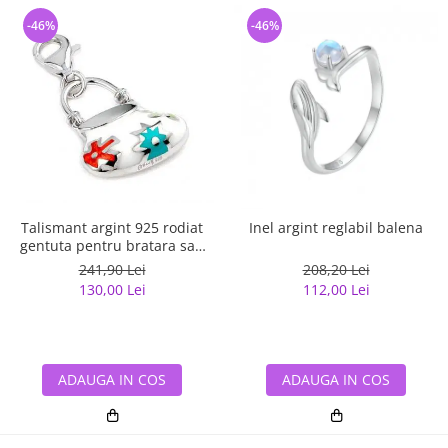
-46%
-46%
Talismant argint 925 rodiat
Inel argint reglabil balena
gentuta pentru bratara sau
lant
241,90 Lei
208,20 Lei
130,00 Lei
112,00 Lei
ADAUGA IN COS
ADAUGA IN COS