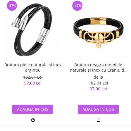
-47%
-47%
Bratara piele naturala si inox
Bratara neagra din piele
argintiu
naturala si inox cu Craniu de
Viking
182,01 Lei
de la
97,00 Lei
182,01 Lei
97,00 Lei
ADAUGA IN COS
ADAUGA IN COS