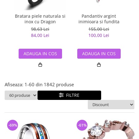
Bijuterii argint cu pietre
Pandantive mireasa
semipretioase
Bijuterii de Lux
Bijuterii argint placat cu aur
Bratara piele naturala si
Pandantiv argint
Pan
Bijuterii gotice si rock
inox cu Dragon
inimioara si fundita
Bijuterii argint cu diverse
Bijuterii Handmade
98,63 Lei
155,00 Lei
materiale
84,00 Lei
100,00 Lei
Bijuterii fantezie
Bijuterii argint cu murano
Casete si cutii de bijuterii
ADAUGA IN COS
ADAUGA IN COS
Bijuterii tungsten
Accesorii Piele
Cadouri
Afiseaza:
1-
60
din
1842
produse
Solutii si lavete de curatare
bijuterii argint
FILTRE
-69%
-61%