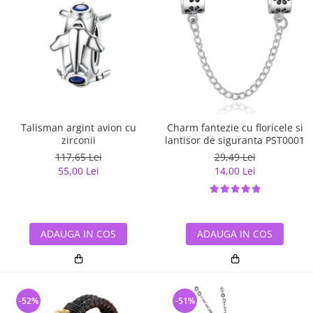
Talisman argint avion cu
Charm fantezie cu floricele si
zirconii
lantisor de siguranta PST0001
117,65 Lei
29,49 Lei
55,00 Lei
14,00 Lei
ADAUGA IN COS
ADAUGA IN COS
-52%
-51%