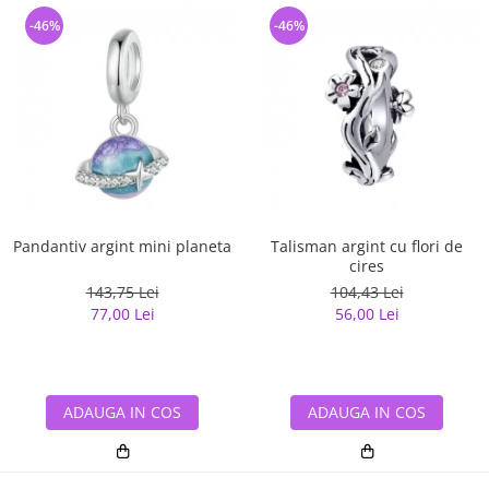
-46%
-46%
Pandantiv argint mini planeta
Talisman argint cu flori de
cires
143,75 Lei
104,43 Lei
77,00 Lei
56,00 Lei
ADAUGA IN COS
ADAUGA IN COS