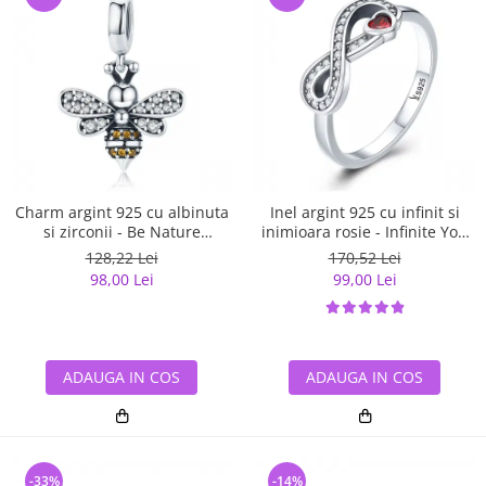
Charm argint 925 cu albinuta
Inel argint 925 cu infinit si
si zirconii - Be Nature
inimioara rosie - Infinite You
PST0143
IST0062
128,22 Lei
170,52 Lei
98,00 Lei
99,00 Lei
ADAUGA IN COS
ADAUGA IN COS
-33%
-14%