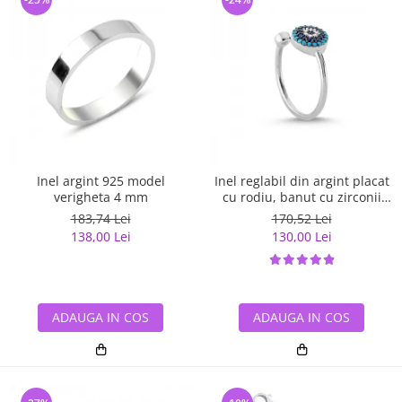
Inel argint 925 model
Inel reglabil din argint placat
verigheta 4 mm
cu rodiu, banut cu zirconii
albe si albastre
183,74 Lei
170,52 Lei
138,00 Lei
130,00 Lei
ADAUGA IN COS
ADAUGA IN COS