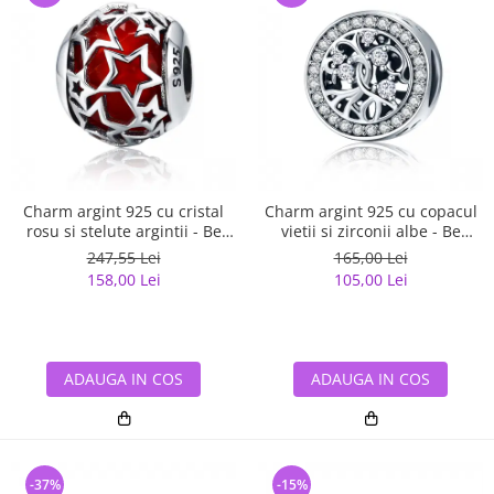
Charm argint 925 cu cristal
Charm argint 925 cu copacul
rosu si stelute argintii - Be
vietii si zirconii albe - Be
Nature PST0115
Nature PST0120
247,55 Lei
165,00 Lei
158,00 Lei
105,00 Lei
ADAUGA IN COS
ADAUGA IN COS
-37%
-15%