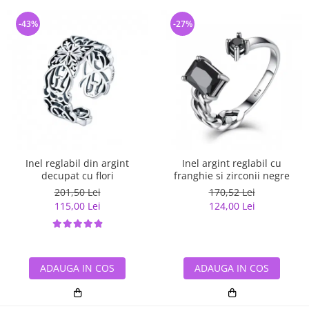
-43%
-27%
Inel reglabil din argint
Inel argint reglabil cu
decupat cu flori
franghie si zirconii negre
201,50 Lei
170,52 Lei
115,00 Lei
124,00 Lei
ADAUGA IN COS
ADAUGA IN COS