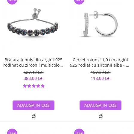
Bratara tennis din argint 925
Cercei rotunzi 1,9 cm argint
rodinat cu zirconii multicolore
925 rodiat cu zirconii albe - Be
- Be Elegant BTU0108
Elegant ETU0059
527,42 Lei
157,30 Lei
383,00 Lei
118,00 Lei
ADAUGA IN COS
ADAUGA IN COS
-25%
-24%