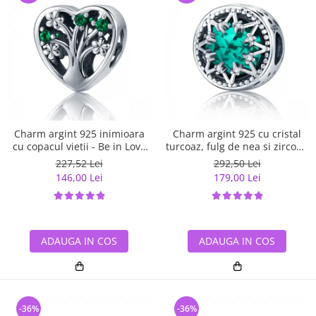
Charm argint 925 inimioara
Charm argint 925 cu cristal
cu copacul vietii - Be in Love
turcoaz, fulg de nea si zirconii
PST0105
albe - Be Nature PST0110
227,52 Lei
292,50 Lei
146,00 Lei
179,00 Lei
ADAUGA IN COS
ADAUGA IN COS
-36%
-36%