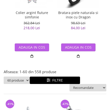
Bijuterii argint cu pietre
Pandantive mireasa
semipretioase
Bijuterii de Lux
Bijuterii argint placat cu aur
Colier argint fluture
Bratara piele naturala si
La
Bijuterii gotice si rock
simfonie
inox cu Dragon
mm
Bijuterii argint cu diverse
Bijuterii Handmade
362,84 Lei
98,63 Lei
materiale
218,00 Lei
84,00 Lei
Bijuterii fantezie
Bijuterii argint cu murano
Casete si cutii de bijuterii
Bijuterii tungsten
ADAUGA IN COS
ADAUGA IN COS
Accesorii Piele
Cadouri
Solutii si lavete de curatare
Afiseaza:
1-
60
din
558
produse
bijuterii argint
FILTRE
-41%
-47%