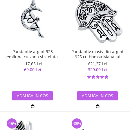
Pandantiv argint 925
Pandantiv masiv din argint
semiluna cu zana si steluta -
925 cu Hamsa Mana lui
Be Fantastic PSX0560
Fatima
117,65 Lei
621,27 Lei
69,00 Lei
329,00 Lei
ADAUGA IN COS
ADAUGA IN COS
-16%
-30%