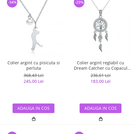
-34%
-23%
Colier argint cu pisicuta si
Colier argint reglabil cu
perluta
Dream Catcher cu Copacul
Vietii
368,43 Lei
236,61 Lei
245,00 Lei
183,00 Lei
ADAUGA IN COS
ADAUGA IN COS