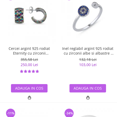
Cercei argint 925 rodiat
Inel reglabil argint 925 rodiat
Eternity cu zirconii
cu zirconii albe si albastre -
multicolore ETU0036
Be Elegant ITU0109
355,58 Lei
132,18 Lei
250,00 Lei
103,00 Lei
ADAUGA IN COS
ADAUGA IN COS
-11%
-34%