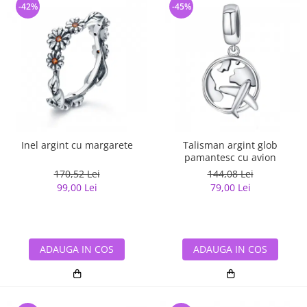
-42%
-45%
Inel argint cu margarete
Talisman argint glob
pamantesc cu avion
170,52 Lei
144,08 Lei
99,00 Lei
79,00 Lei
ADAUGA IN COS
ADAUGA IN COS