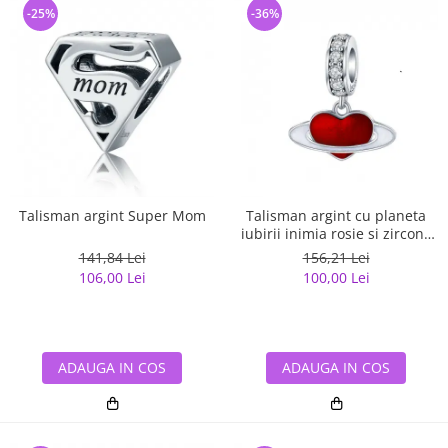
-25%
-36%
Talisman argint Super Mom
Talisman argint cu planeta
iubirii inimia rosie si zirconii
albe
141,84 Lei
156,21 Lei
106,00 Lei
100,00 Lei
ADAUGA IN COS
ADAUGA IN COS