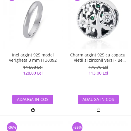
Inel argint 925 model
Charm argint 925 cu copacul
verigheta 3 mm ITU0092
vietii si zirconii verzi - Be
Nature PST0059
144,08 Lei
170,76 Lei
128,00 Lei
113,00 Lei
ADAUGA IN COS
ADAUGA IN COS
-36%
-39%