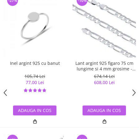
-27%
-10%
Inel argint 925 cu banut
Lant argint 925 figaro 75 cm
lungime si 4 mm grosime -
Classical You LSX0141
105,74 Lei
674,14 Lei
77,00 Lei
608,00 Lei
ADAUGA IN COS
ADAUGA IN COS