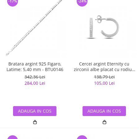
-17%
-24%
Bratara argint 925 Figaro,
Cercei argint Eternity cu
Latime: 5,40 mm - BTU0146
zirconii albe placat cu rodiu -
ETU0153
342,36 Lei
138,79 Lei
284,00 Lei
105,00 Lei
ADAUGA IN COS
ADAUGA IN COS