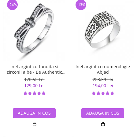
-24%
-13%
Inel argint cu fundita si
Inel argint cu numerologie
zirconii albe - Be Authentic
Abjad
IST0007
170,52 Lei
223,39 Lei
129,00 Lei
194,00 Lei
ADAUGA IN COS
ADAUGA IN COS