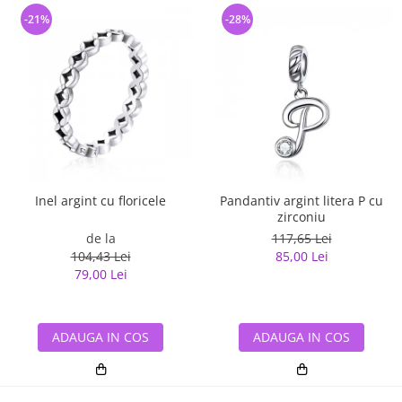
-21%
-28%
Inel argint cu floricele
Pandantiv argint litera P cu
zirconiu
de la
117,65 Lei
104,43 Lei
85,00 Lei
79,00 Lei
ADAUGA IN COS
ADAUGA IN COS