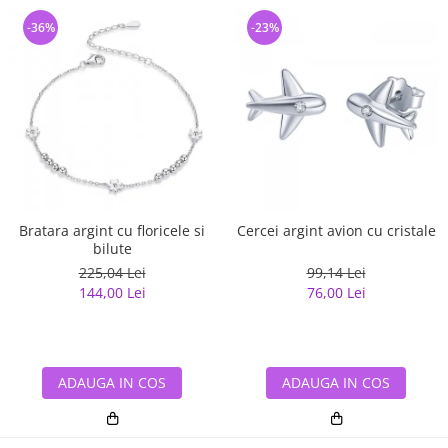
-36%
-23%
Cercei argint avion cu cristale
Bratara argint cu floricele si
bilute
99,14 Lei
225,04 Lei
76,00 Lei
144,00 Lei
ADAUGA IN COS
ADAUGA IN COS