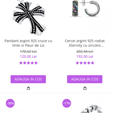
Pandant argint 925 cruce cu
Cercei argint 925 rodiat
tinte si Fleur de Lis
Eternity cu zirconii
multicolore ETU0028
170,52 Lei
202,34 Lei
120,00 Lei
192,00 Lei
ADAUGA IN COS
ADAUGA IN COS
-30%
-17%