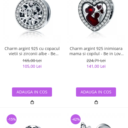
Charm argint 925 cu copacul
Charm argint 925 inimioara
vietii si zirconii albe - Be
mama si copilul - Be in Love
Nature PST0120
PST0122
165,00 Lei
224,71 Lei
105,00 Lei
141,00 Lei
ADAUGA IN COS
ADAUGA IN COS
-15%
-42%