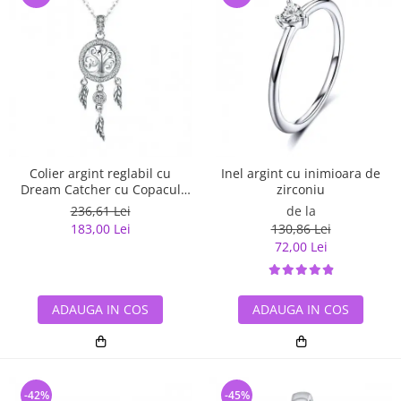
Inel argint cu inimioara de
Colier argint reglabil cu
zirconiu
Dream Catcher cu Copacul
Vietii
de la
236,61 Lei
130,86 Lei
183,00 Lei
72,00 Lei
ADAUGA IN COS
ADAUGA IN COS
-42%
-45%