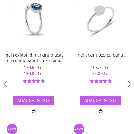
Inel reglabil din argint placat
Inel argint 925 cu banut
cu rodiu, banut cu zirconii
albe si albastre
170,52 Lei
105,74 Lei
130,00 Lei
77,00 Lei
ADAUGA IN COS
ADAUGA IN COS
-24%
-19%