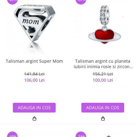
Talisman argint Super Mom
Talisman argint cu planeta
iubirii inimia rosie si zirconii
albe
141,84 Lei
156,21 Lei
106,00 Lei
100,00 Lei
ADAUGA IN COS
ADAUGA IN COS
-40%
-24%