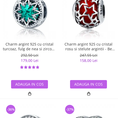
Charm argint 925 cu cristal
Charm argint 925 cu cristal
turcoaz, fulg de nea si zirconii
rosu si stelute argintii - Be
albe - Be Nature PST0110
Nature PST0115
292,50 Lei
247,55 Lei
179,00 Lei
158,00 Lei
ADAUGA IN COS
ADAUGA IN COS
-36%
-37%