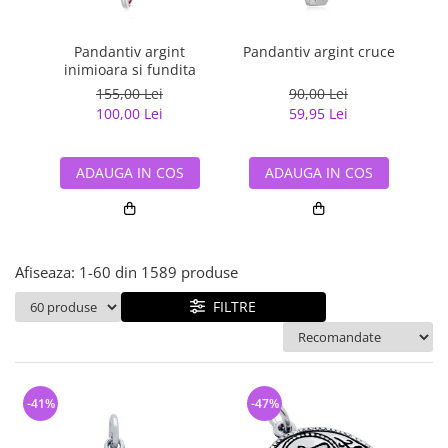
Bijuterii argint cu pietre
Pandantive mireasa
semipretioase
Bijuterii de Lux
Bijuterii argint placat cu aur
Pandantiv argint
Pandantiv argint cruce
Pan
Bijuterii gotice si rock
inimioara si fundita
Bijuterii argint cu diverse
Bijuterii Handmade
155,00 Lei
90,00 Lei
materiale
100,00 Lei
59,95 Lei
Bijuterii fantezie
Bijuterii argint cu murano
Casete si cutii de bijuterii
ADAUGA IN COS
ADAUGA IN COS
Bijuterii tungsten
Accesorii Piele
Cadouri
Afiseaza:
1-
60
din
1589
produse
Solutii si lavete de curatare
bijuterii argint
FILTRE
-41%
-47%