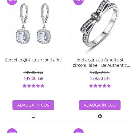
Cercei argint cu zirconii albe
Inel argint cu fundita si
zirconii albe - Be Authentic
IST0007
249,83 Lei
170,52 Lei
149,00 Lei
129,00 Lei
ADAUGA IN COS
ADAUGA IN COS