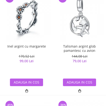
Inel argint cu margarete
Talisman argint glob
pamantesc cu avion
170,52 Lei
144,08 Lei
99,00 Lei
79,00 Lei
ADAUGA IN COS
ADAUGA IN COS
-45%
-36%