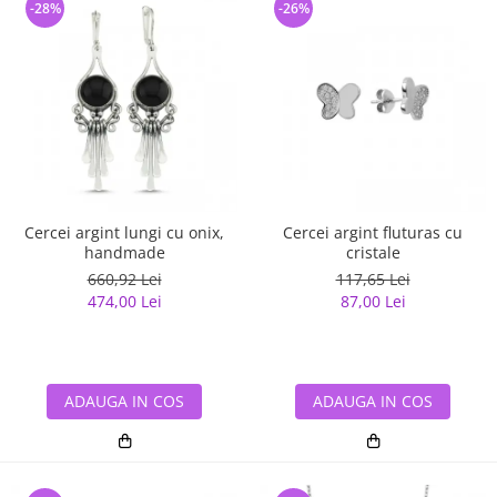
-28%
-26%
Cercei argint lungi cu onix,
Cercei argint fluturas cu
handmade
cristale
660,92 Lei
117,65 Lei
474,00 Lei
87,00 Lei
ADAUGA IN COS
ADAUGA IN COS