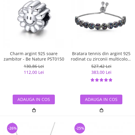
Charm argint 925 soare
Bratara tennis din argint 925
zambitor - Be Nature PST0150
rodinat cu zirconii multicolore
- Be Elegant BTU0108
130,86 Lei
527,42 Lei
112,00 Lei
383,00 Lei
ADAUGA IN COS
ADAUGA IN COS
-26%
-25%