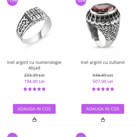
-13%
-20%
Inel argint cu numerologie
Inel argint cu zultanit
Abjad
223,39 Lei
634,49 Lei
194,00 Lei
507,00 Lei
ADAUGA IN COS
ADAUGA IN COS