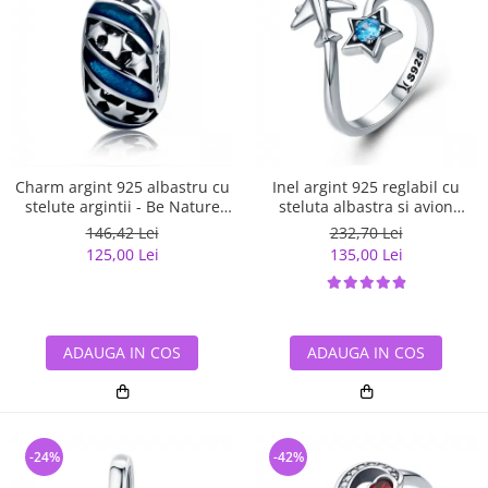
Charm argint 925 albastru cu
Inel argint 925 reglabil cu
stelute argintii - Be Nature
steluta albastra si avion
PST0123
argintiu - Be Nature IST0047
146,42 Lei
232,70 Lei
125,00 Lei
135,00 Lei
ADAUGA IN COS
ADAUGA IN COS
-24%
-42%