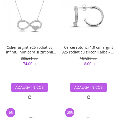
Colier argint 925 rodiat cu
Cercei rotunzi 1,9 cm argint
infinit, inimioara si zirconii
925 rodiat cu zirconii albe - Be
albe - Infinite You CTU0067
Elegant ETU0059
236,61 Lei
157,30 Lei
174,00 Lei
118,00 Lei
ADAUGA IN COS
ADAUGA IN COS
-0%
-25%