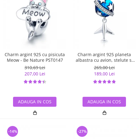
Charm argint 925 cu pisicuta
Charm argint 925 planeta
Meow - Be Nature PST0147
albastra cu avion, stelute si
zirconii albe PST0149
310,69 Lei
269,00 Lei
207,00 Lei
189,00 Lei
ADAUGA IN COS
ADAUGA IN COS
-14%
-27%