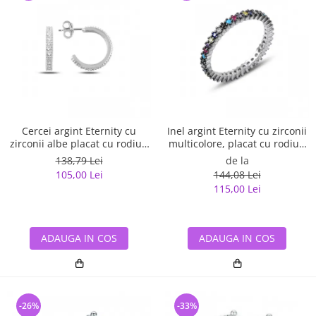
Cercei argint Eternity cu
Inel argint Eternity cu zirconii
zirconii albe placat cu rodiu -
multicolore, placat cu rodiu -
ETU0153
ITU0229
138,79 Lei
de la
105,00 Lei
144,08 Lei
115,00 Lei
ADAUGA IN COS
ADAUGA IN COS
-26%
-33%