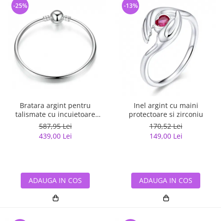
-25%
-13%
Bratara argint pentru
Inel argint cu maini
talismate cu incuietoare
protectoare si zirconiu
sferica
587,95 Lei
170,52 Lei
439,00 Lei
149,00 Lei
ADAUGA IN COS
ADAUGA IN COS