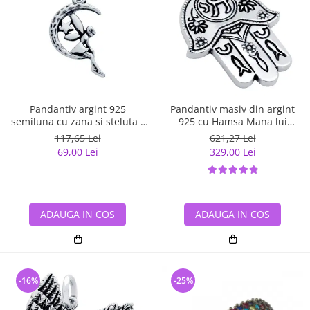
Pandantiv argint 925
Pandantiv masiv din argint
semiluna cu zana si steluta -
925 cu Hamsa Mana lui
Be Fantastic PSX0560
Fatima
117,65 Lei
621,27 Lei
69,00 Lei
329,00 Lei
ADAUGA IN COS
ADAUGA IN COS
-16%
-25%