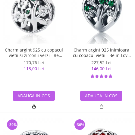
Charm argint 925 cu copacul
Charm argint 925 inimioara
vietii si zirconii verzi - Be
cu copacul vietii - Be in Love
Nature PST0059
PST0105
170,76 Lei
227,52 Lei
113,00 Lei
146,00 Lei
ADAUGA IN COS
ADAUGA IN COS
-39%
-36%