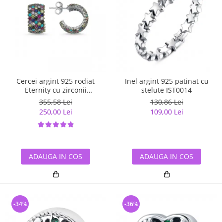
Cercei argint 925 rodiat
Inel argint 925 patinat cu
Eternity cu zirconii
stelute IST0014
multicolore ETU0036
355,58 Lei
130,86 Lei
250,00 Lei
109,00 Lei
ADAUGA IN COS
ADAUGA IN COS
-34%
-36%