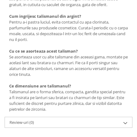
gratuit, in cutiuta cu saculet de organza, gata de oferit.
Cum ingrijesc talismanul din argint?
Pentru a-i pastra luciul, evita contactul cu apa clorinata,
parfumurile sau produsele cosmetice. Curata-l periodic cu o carpa
moale, uscata, si depoziteaza-l intr-un loc ferit de umezeala cand
nu il porti.
Cu ce se asorteaza acest talisman?
Se asorteaza usor cu alte talismane din aceeasi gama, montate pe
acelasi lant sau bratara cu charmuri. Fie ca il porti singur sau
alaturi de alte simboluri, ramane un accesoriu versatil pentru
orice tinuta.
Ce dimensiune are talismanul?
Talismanul are o forma sferica, compacta, gandita special pentru
a fi insirata pe lanturi sau bratari cu charmuri de tip similar. Este
suficient de discret pentru purtare zilnica, dar si vizibil datorita
pietrelor de zirconia.
Review-uri
(0)