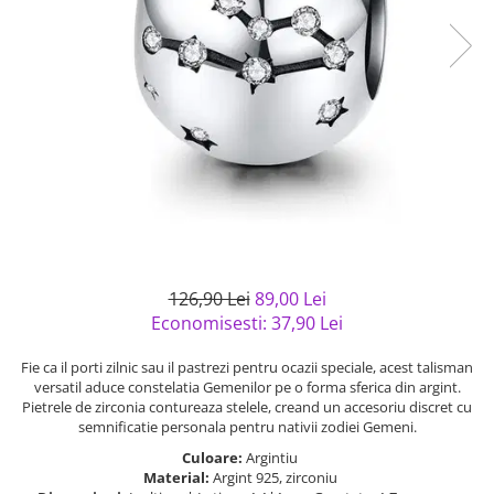
Bijuterii argint cu pietre
Pandantive mireasa
semipretioase
Bijuterii de Lux
Bijuterii argint placat cu aur
Bijuterii gotice si rock
Bijuterii argint cu diverse
Bijuterii Handmade
materiale
Bijuterii fantezie
Bijuterii argint cu murano
Casete si cutii de bijuterii
Bijuterii tungsten
Accesorii Piele
Cadouri
126,90 Lei
89,00 Lei
Solutii si lavete de curatare
Economisesti:
37,90
Lei
bijuterii argint
Fie ca il porti zilnic sau il pastrezi pentru ocazii speciale, acest talisman
versatil aduce constelatia Gemenilor pe o forma sferica din argint.
Pietrele de zirconia contureaza stelele, creand un accesoriu discret cu
semnificatie personala pentru nativii zodiei Gemeni.
Culoare:
Argintiu
Material:
Argint 925, zirconiu