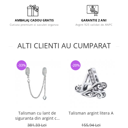
AMBALAJ CADOU GRATIS
GARANTIE 2 ANI
Cutiuta premium si saculet organza
Argint 925 validat de ANPC
ALTI CLIENTI AU CUMPARAT
-33%
-20%
-
Talisman cu lant de
Talisman argint litera A
Ta
siguranta din argint cu
inimioara placat cu rodiu
381,33 Lei
155,94 Lei