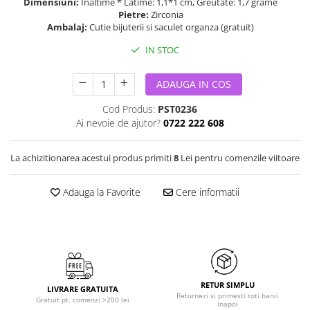
Dimensiuni:
Inaltime * Latime: 1,1*1 cm, Greutate: 1,7 grame
Pietre:
Zirconia
Ambalaj:
Cutie bijuterii si saculet organza (gratuit)
IN STOC
ADAUGA IN COS
Cod Produs:
PST0236
Ai nevoie de ajutor?
0722 222 608
La achizitionarea acestui produs primiti
8
Lei pentru comenzile viitoare
Adauga la Favorite
Cere informatii
RETUR SIMPLU
LIVRARE GRATUITA
Returnezi si primesti toti banii
Gratuit pt. comenzi >200 lei
inapoi