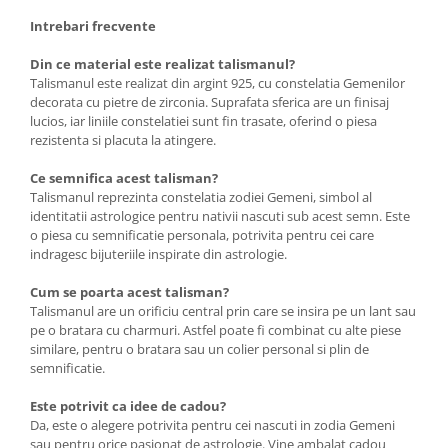
Intrebari frecvente
Din ce material este realizat talismanul?
Talismanul este realizat din argint 925, cu constelatia Gemenilor
decorata cu pietre de zirconia. Suprafata sferica are un finisaj
lucios, iar liniile constelatiei sunt fin trasate, oferind o piesa
rezistenta si placuta la atingere.
Ce semnifica acest talisman?
Talismanul reprezinta constelatia zodiei Gemeni, simbol al
identitatii astrologice pentru nativii nascuti sub acest semn. Este
o piesa cu semnificatie personala, potrivita pentru cei care
indragesc bijuteriile inspirate din astrologie.
Cum se poarta acest talisman?
Talismanul are un orificiu central prin care se insira pe un lant sau
pe o bratara cu charmuri. Astfel poate fi combinat cu alte piese
similare, pentru o bratara sau un colier personal si plin de
semnificatie.
Este potrivit ca idee de cadou?
Da, este o alegere potrivita pentru cei nascuti in zodia Gemeni
sau pentru orice pasionat de astrologie. Vine ambalat cadou