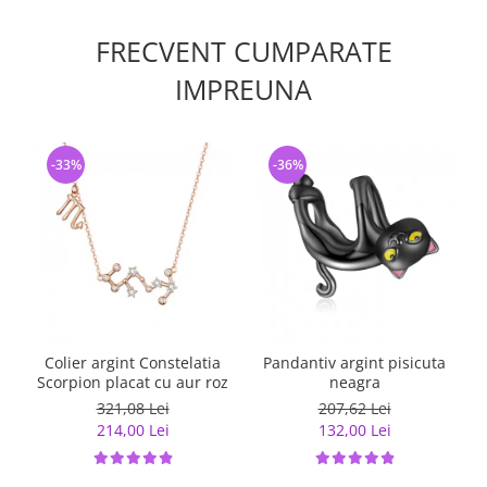
FRECVENT CUMPARATE
IMPREUNA
-33%
-36%
Colier argint Constelatia
Pandantiv argint pisicuta
P
Scorpion placat cu aur roz
neagra
321,08 Lei
207,62 Lei
214,00 Lei
132,00 Lei