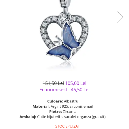
Bijuterii argint cu pietre
Pandantive mireasa
semipretioase
Bijuterii de Lux
Bijuterii argint placat cu aur
Bijuterii gotice si rock
Bijuterii argint cu diverse
Bijuterii Handmade
materiale
Bijuterii fantezie
Bijuterii argint cu murano
Casete si cutii de bijuterii
Bijuterii tungsten
Accesorii Piele
Cadouri
Solutii si lavete de curatare
151,50 Lei
105,00 Lei
bijuterii argint
Economisesti:
46,50
Lei
Culoare:
Albastru
Material:
Argint 925, zirconii, email
Pietre:
Zirconia
Ambalaj:
Cutie bijuterii si saculet organza (gratuit)
STOC EPUIZAT