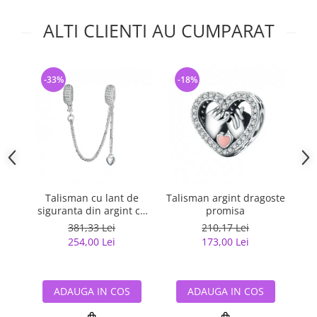
ALTI CLIENTI AU CUMPARAT
-33%
-18%
-
Talisman cu lant de
Talisman argint dragoste
Ta
siguranta din argint cu
promisa
inimioara placat cu rodiu
381,33 Lei
210,17 Lei
254,00 Lei
173,00 Lei
ADAUGA IN COS
ADAUGA IN COS