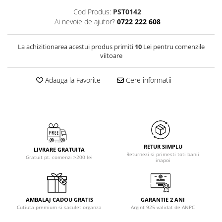
Cod Produs:
PST0142
Ai nevoie de ajutor?
0722 222 608
La achizitionarea acestui produs primiti
10
Lei pentru comenzile
viitoare
Adauga la Favorite
Cere informatii
RETUR SIMPLU
LIVRARE GRATUITA
Returnezi si primesti toti banii
Gratuit pt. comenzi >200 lei
inapoi
AMBALAJ CADOU GRATIS
GARANTIE 2 ANI
Cutiuta premium si saculet organza
Argint 925 validat de ANPC