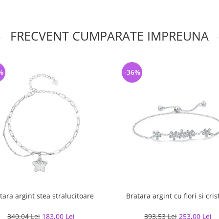
FRECVENT CUMPARATE IMPREUNA
%
-36%
tara argint stea stralucitoare
Bratara argint cu flori si cris
340,04 Lei
183,00 Lei
393,53 Lei
253,00 Lei