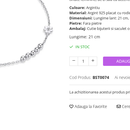
Culoare:
Argintiu
Material:
Argint 925 placat cu rod
Dimensiuni:
Lungime lant: 21 cm,
Pietre:
Fara pietre
Ambalaj:
Cutie bijuterii si saculet 
Lungime
:
21 cm
IN STOC
ADAUG
Cod Produs:
BST0074
Ai nevoi
La achizitionarea acestui produs pr
Adauga la Favorite
Cere 