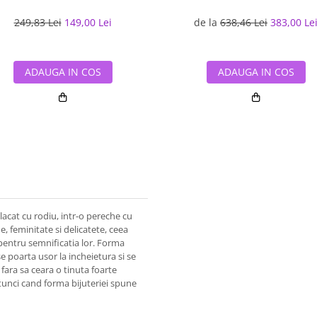
249,83 Lei
149,00 Lei
de la
638,46 Lei
383,00 Le
ADAUGA IN COS
ADAUGA IN COS
lacat cu rodiu, intr-o pereche cu
e, feminitate si delicatete, ceea
 pentru semnificatia lor. Forma
e poarta usor la incheietura si se
 fara sa ceara o tinuta foarte
tunci cand forma bijuteriei spune