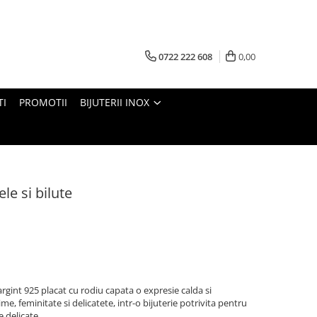
0722 222 608
0,00
TI
PROMOTII
BIJUTERII INOX
ele si bilute
argint 925 placat cu rodiu capata o expresie calda si
ime, feminitate si delicatete, intr-o bijuterie potrivita pentru
e delicate.