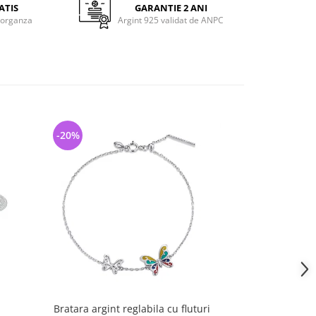
ATIS
GARANTIE 2 ANI
 organza
Argint 925 validat de ANPC
-20%
-44%
Bratara argint reglabila cu fluturi
Bratara argint 