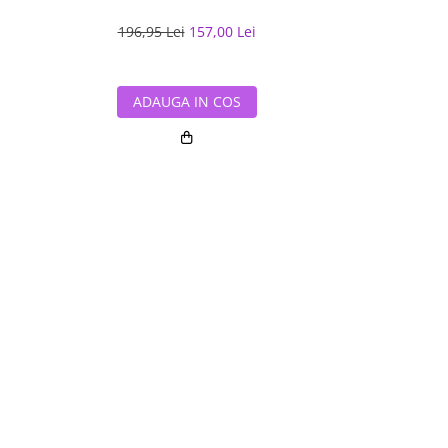
i
196,95 Lei
157,00 Lei
302,90 L
ADAUGA IN COS
ADAUG