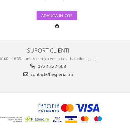
ADAUGA IN COS
ADA
SUPORT CLIENTI
10.00 – 16.00, Luni - Vineri (cu exceptia sarbatorilor legale).
0722 222 608
contact@bespecial.ro