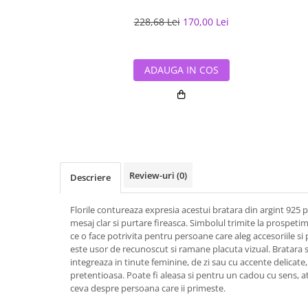
228,68 Lei
170,00 Lei
ADAUGA IN COS
Review-uri
(0)
Descriere
Florile contureaza expresia acestui bratara din argint 925 p
mesaj clar si purtare fireasca. Simbolul trimite la prospetim
ce o face potrivita pentru persoane care aleg accesoriile si
este usor de recunoscut si ramane placuta vizual. Bratara s
integreaza in tinute feminine, de zi sau cu accente delicate,
pretentioasa. Poate fi aleasa si pentru un cadou cu sens, a
ceva despre persoana care ii primeste.