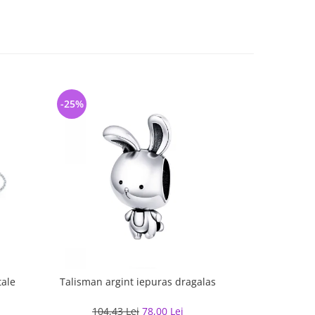
-25%
-40%
tale
Talisman argint iepuras dragalas
Bratara arg
104,43 Lei
78,00 Lei
de la
575