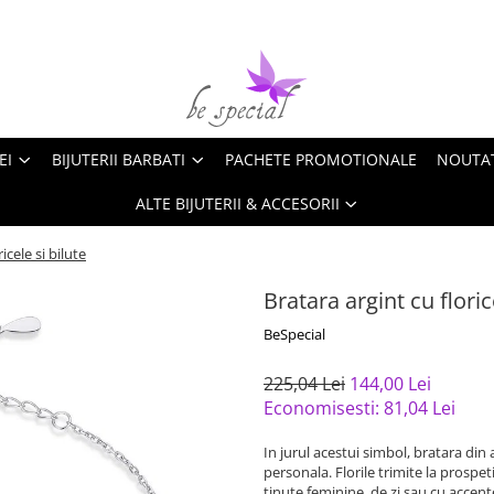
EI
BIJUTERII BARBATI
PACHETE PROMOTIONALE
NOUTA
ALTE BIJUTERII & ACCESORII
icele si bilute
Bratara argint cu floric
BeSpecial
225,04 Lei
144,00 Lei
Economisesti:
81,04
Lei
In jurul acestui simbol, bratara din 
personala. Florile trimite la prospet
tinute feminine, de zi sau cu accent