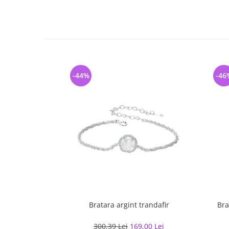
-44%
-46
Bratara argint trandafir
Bra
300,39 Lei
169,00 Lei