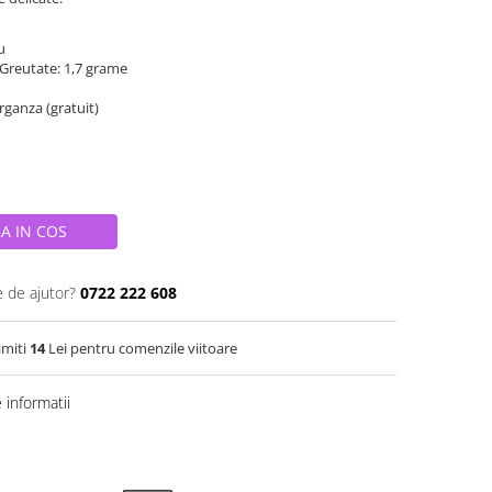
iu
 Greutate: 1,7 grame
organza (gratuit)
A IN COS
e de ajutor?
0722 222 608
imiti
14
Lei pentru comenzile viitoare
informatii