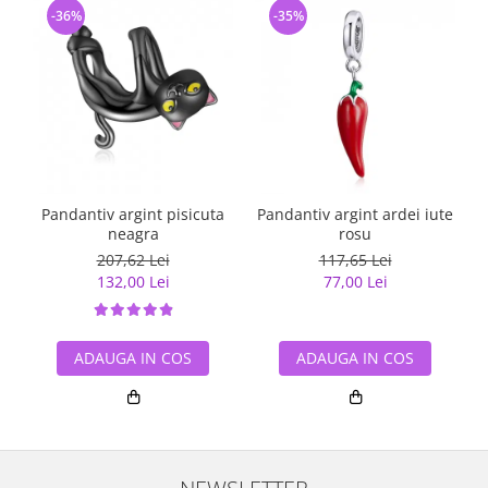
-36%
-35%
Pandantiv argint pisicuta
Pandantiv argint ardei iute
Pa
neagra
rosu
207,62 Lei
117,65 Lei
132,00 Lei
77,00 Lei
ADAUGA IN COS
ADAUGA IN COS