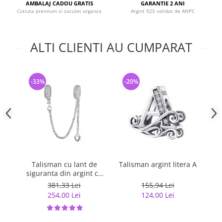
AMBALAJ CADOU GRATIS
GARANTIE 2 ANI
Cutiuta premium si saculet organza
Argint 925 validat de ANPC
ALTI CLIENTI AU CUMPARAT
-33%
-20%
-
Talisman cu lant de
Talisman argint litera A
siguranta din argint cu
inimioara placat cu rodiu
381,33 Lei
155,94 Lei
254,00 Lei
124,00 Lei