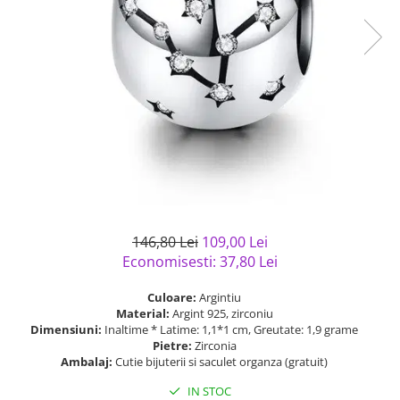
Bijuterii argint cu pietre
Pandantive mireasa
semipretioase
Bijuterii de Lux
Bijuterii argint placat cu aur
Bijuterii gotice si rock
Bijuterii argint cu diverse
Bijuterii Handmade
materiale
Bijuterii fantezie
Bijuterii argint cu murano
Casete si cutii de bijuterii
Bijuterii tungsten
Accesorii Piele
Cadouri
146,80 Lei
109,00 Lei
Solutii si lavete de curatare
Economisesti:
37,80
Lei
bijuterii argint
Culoare:
Argintiu
Material:
Argint 925, zirconiu
Dimensiuni:
Inaltime * Latime: 1,1*1 cm, Greutate: 1,9 grame
Pietre:
Zirconia
Ambalaj:
Cutie bijuterii si saculet organza (gratuit)
IN STOC