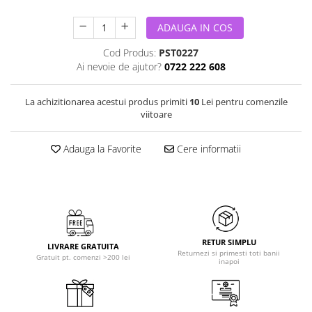
ADAUGA IN COS
Cod Produs:
PST0227
Ai nevoie de ajutor?
0722 222 608
La achizitionarea acestui produs primiti
10
Lei pentru comenzile
viitoare
Adauga la Favorite
Cere informatii
RETUR SIMPLU
LIVRARE GRATUITA
Returnezi si primesti toti banii
Gratuit pt. comenzi >200 lei
inapoi