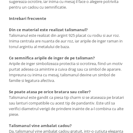
sugereaza ocrotire, iar inima cu mesaj il face o alegere potrivita
pentru un cadou cu semnificatie.
Intrebari frecvente
Din ce material este realizat talismanul?
Talismanul este realizat din argint 925 placat cu rodiu si aur roz.
Inima centrala are nuanta de aur roz, iar aripile de inger raman in
tonul argintiu al metalului de baza.
Ce semnifica aripile de inger de pe talisman?
Aripile de inger simbolizeaza protectia si ocrotirea, fiind un motiv
purtat adesea ca amintire a cuiva drag sau ca simbol de aparare.
Impreuna cu inima cu mesaj, talismanul devine un simbol de
familie si legatura afectiva.
Se poate atasa pe orice bratara sau colier?
Talismanul este gandit ca piesa tip charm si se ataseaza pe bratari
sau lanturi compatibile cu acest tip de pandantiv. Este util sa
verifici diametrul verigii de prindere inainte de a-l combina cu alte
piese.
Talismanul vine ambalat cadou?
Da, talismanul vine ambalat cadou gratuit, intr-o cutiuta eleganta