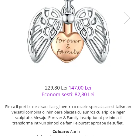
Bijuterii argint cu pietre
Pandantive mireasa
semipretioase
Bijuterii de Lux
Bijuterii argint placat cu aur
Bijuterii gotice si rock
Bijuterii argint cu diverse
Bijuterii Handmade
materiale
Bijuterii fantezie
Bijuterii argint cu murano
Casete si cutii de bijuterii
Bijuterii tungsten
Accesorii Piele
Cadouri
Solutii si lavete de curatare
229,80 Lei
147,00 Lei
bijuterii argint
Economisesti:
82,80
Lei
Fie ca il porti zi de zi sau il alegi pentru o ocazie speciala, acest talisman
versatil combina o inimioara placata cu aur roz cu aripi de inger
sculptate. Mesajul Forever & Family inscriptionat pe inima il
transforma intr-un simbol de familie purtat aproape de suflet.
Culoare:
Auriu