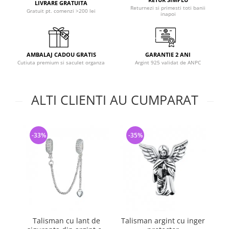
LIVRARE GRATUITA
Returnezi si primesti toti banii
Gratuit pt. comenzi >200 lei
inapoi
AMBALAJ CADOU GRATIS
GARANTIE 2 ANI
Cutiuta premium si saculet organza
Argint 925 validat de ANPC
ALTI CLIENTI AU CUMPARAT
-33%
-35%
-
Talisman cu lant de
Talisman argint cu inger
Ta