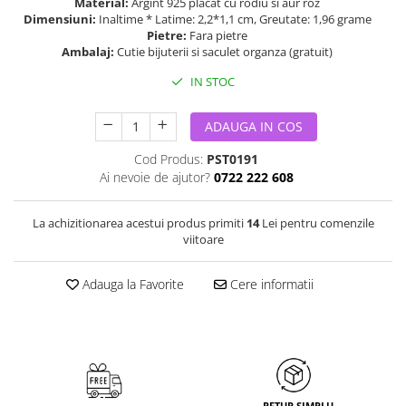
Material:
Argint 925 placat cu rodiu si aur roz
Dimensiuni:
Inaltime * Latime: 2,2*1,1 cm, Greutate: 1,96 grame
Pietre:
Fara pietre
Ambalaj:
Cutie bijuterii si saculet organza (gratuit)
IN STOC
ADAUGA IN COS
Cod Produs:
PST0191
Ai nevoie de ajutor?
0722 222 608
La achizitionarea acestui produs primiti
14
Lei pentru comenzile
viitoare
Adauga la Favorite
Cere informatii
RETUR SIMPLU