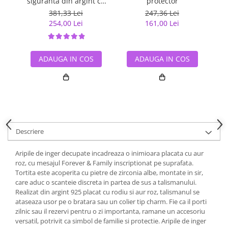
siguranta din argint cu
protector
inimioara placat cu rodiu
381,33 Lei
247,36 Lei
254,00 Lei
161,00 Lei
ADAUGA IN COS
ADAUGA IN COS
Descriere
Aripile de inger decupate incadreaza o inimioara placata cu aur
roz, cu mesajul Forever & Family inscriptionat pe suprafata.
Tortita este acoperita cu pietre de zirconia albe, montate in sir,
care aduc o scanteie discreta in partea de sus a talismanului.
Realizat din argint 925 placat cu rodiu si aur roz, talismanul se
ataseaza usor pe o bratara sau un colier tip charm. Fie ca il porti
zilnic sau il rezervi pentru o zi importanta, ramane un accesoriu
versatil, potrivit ca simbol de familie si protectie. Aripile de inger