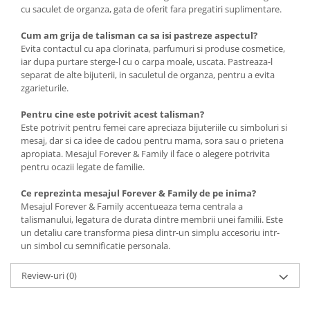
cu saculet de organza, gata de oferit fara pregatiri suplimentare.
Cum am grija de talisman ca sa isi pastreze aspectul?
Evita contactul cu apa clorinata, parfumuri si produse cosmetice,
iar dupa purtare sterge-l cu o carpa moale, uscata. Pastreaza-l
separat de alte bijuterii, in saculetul de organza, pentru a evita
zgarieturile.
Pentru cine este potrivit acest talisman?
Este potrivit pentru femei care apreciaza bijuteriile cu simboluri si
mesaj, dar si ca idee de cadou pentru mama, sora sau o prietena
apropiata. Mesajul Forever & Family il face o alegere potrivita
pentru ocazii legate de familie.
Ce reprezinta mesajul Forever & Family de pe inima?
Mesajul Forever & Family accentueaza tema centrala a
talismanului, legatura de durata dintre membrii unei familii. Este
un detaliu care transforma piesa dintr-un simplu accesoriu intr-
un simbol cu semnificatie personala.
Review-uri
(0)