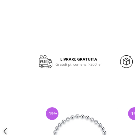
LIVRARE GRATUITA
Gratuit pt. comenzi >200 lei
-19%
-1