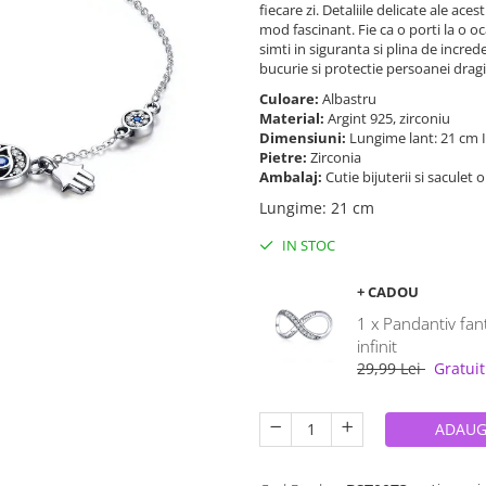
fiecare zi. Detaliile delicate ale ace
mod fascinant. Fie ca o porti la o oc
simti in siguranta si plina de incre
bucurie si protectie persoanei dragi
Culoare:
Albastru
Material:
Argint 925, zirconiu
Dimensiuni:
Lungime lant: 21 cm I
Pietre:
Zirconia
Ambalaj:
Cutie bijuterii si saculet 
Lungime
:
21 cm
IN STOC
+ CADOU
1 x Pandantiv fan
infinit
29,99 Lei
Gratuit
ADAUG