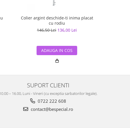
lu
Colier argint deschide-ti inima placat
Inel argint 
cu rodiu
146,50 Lei
136,00 Lei
181,2
ADAUGA IN COS
ADA
SUPORT CLIENTI
10.00 – 16.00, Luni - Vineri (cu exceptia sarbatorilor legale).
0722 222 608
contact@bespecial.ro