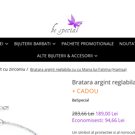
EI
BIJUTERII BARBATI
PACHETE PROMOTIONALE
NOUTA
ALTE BIJUTERII & ACCESORII
nt cu zirconiu /
Bratara argint reglabila cu cu Mana lui Fatima (Hamsa)
Bratara argint reglabi
+ CADOU
BeSpecial
283,66 Lei
189,00 Lei
Economisesti:
94,66
Lei
Un simbol al protectiei si al noroc