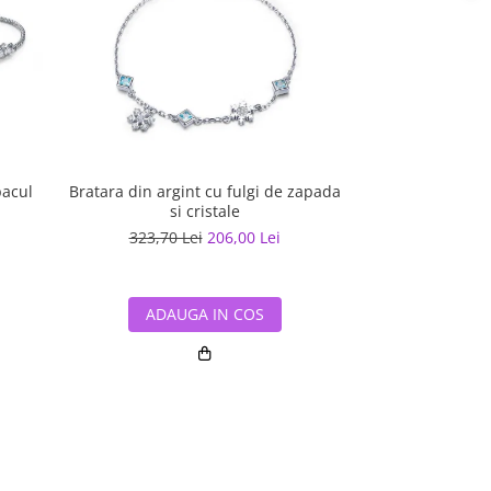
pacul
Bratara din argint cu fulgi de zapada
Bratara argint re
si cristale
zi
323,70 Lei
206,00 Lei
336,70 L
ADAUGA IN COS
ADAUG