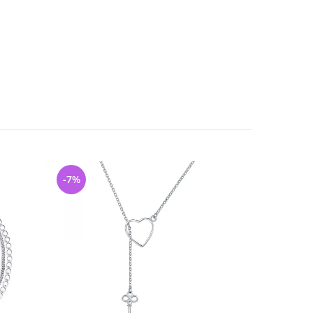
-7%
-45%