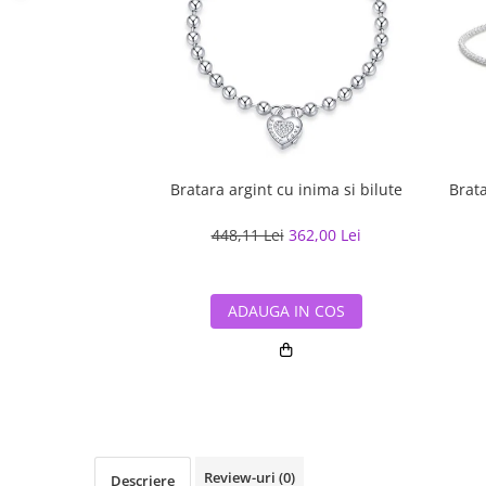
Bratara argint cu inima si bilute
Brata
448,11 Lei
362,00 Lei
ADAUGA IN COS
Review-uri
(0)
Descriere