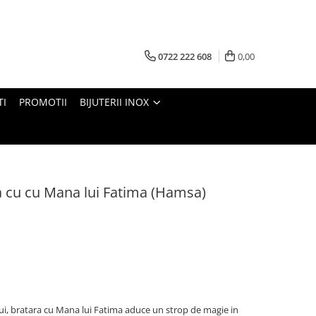
0722 222 608
0,00
TI
PROMOTII
BIJUTERII INOX
la cu cu Mana lui Fatima (Hamsa)
ului, bratara cu Mana lui Fatima aduce un strop de magie in