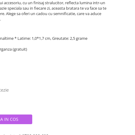
stui accesoriu, cu un finisaj stralucitor, reflecta lumina intr-un
azie speciala sau in fiecare zi, aceasta bratara te va face sa te
dere. Alege sa oferi un cadou cu semnificatie, care va aduce
.
naltime * Latime: 1,0*1,7 cm, Greutate: 2,5 grame
organza (gratuit)
tezie
A IN COS