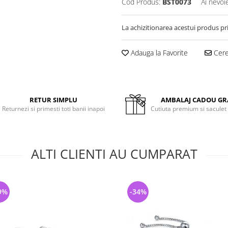
Cod Produs:
BST0073
Ai nevoi
La achizitionarea acestui produs pr
Adauga la Favorite
Cere 
RETUR SIMPLU
AMBALAJ CADOU GR
Returnezi si primesti toti banii inapoi
Cutiuta premium si saculet
ALTI CLIENTI AU CUMPARAT
9%
-34%