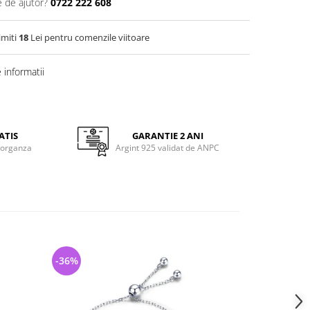
e de ajutor?
0722 222 608
imiti
18
Lei pentru comenzile viitoare
informatii
ATIS
GARANTIE 2 ANI
 organza
Argint 925 validat de ANPC
-36%
-35%