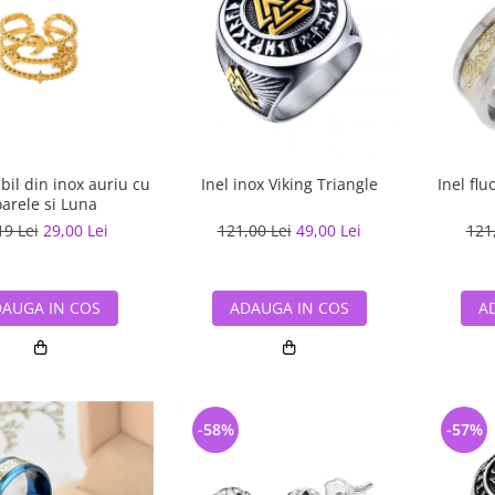
abil din inox auriu cu
Inel inox Viking Triangle
Inel flu
arele si Luna
19 Lei
29,00 Lei
121,00 Lei
49,00 Lei
121
AUGA IN COS
ADAUGA IN COS
A
-58%
-57%