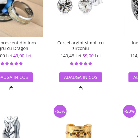
luorescent din inox
Cercei argint simpli cu
In
ru cu Dragoni
zirconiu
00 Lei
49,00 Lei
140,43 Lei
59,00 Lei
114
AUGA IN COS
ADAUGA IN COS
A
-53%
-53%