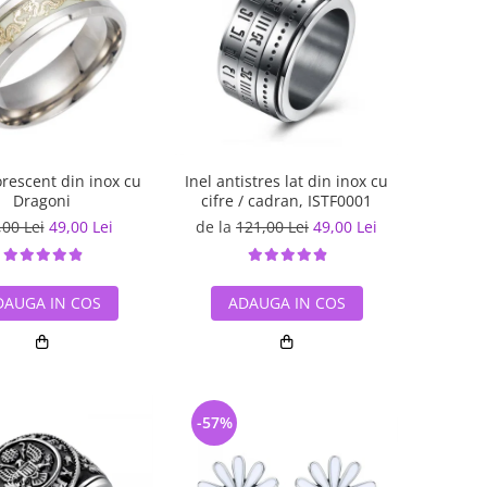
orescent din inox cu
Inel antistres lat din inox cu
Dragoni
cifre / cadran, ISTF0001
,00 Lei
49,00 Lei
de la
121,00 Lei
49,00 Lei
DAUGA IN COS
ADAUGA IN COS
-57%