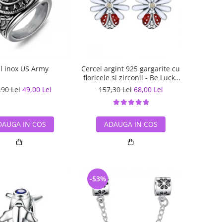
el inox US Army
Cercei argint 925 gargarite cu
floricele si zirconii - Be Lucky
EST0022
,90 Lei
49,00 Lei
157,30 Lei
68,00 Lei
DAUGA IN COS
ADAUGA IN COS
-53%