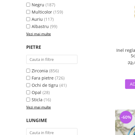
Negru
(187)
Multicolor
(159)
Auriu
(117)
Albastru
(99)
Vezi mai multe
PIETRE
Inel regl
So
72,
Zirconia
(856)
Fara pietre
(726)
AD
Ochi de tigru
(41)
Opal
(28)
Sticla
(16)
Vezi mai multe
-60%
LUNGIME