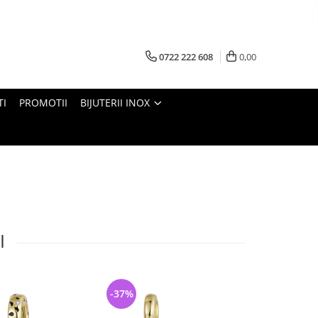
0722 222 608
0,00
TI
PROMOTII
BIJUTERII INOX
I
-37%
-34%