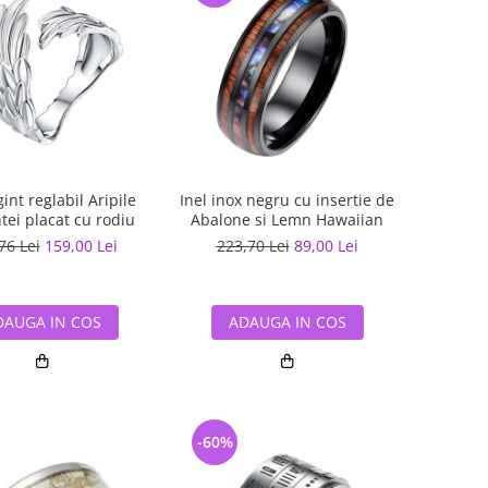
gint reglabil Aripile
Inel inox negru cu insertie de
tei placat cu rodiu
Abalone si Lemn Hawaiian
76 Lei
159,00 Lei
223,70 Lei
89,00 Lei
DAUGA IN COS
ADAUGA IN COS
-60%