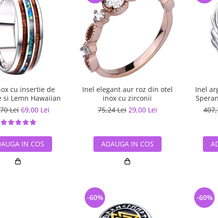
nox cu insertie de
Inel elegant aur roz din otel
Inel ar
 si Lemn Hawaiian
inox cu zirconii
Speran
70 Lei
69,00 Lei
75,24 Lei
29,00 Lei
407,
AUGA IN COS
ADAUGA IN COS
A
-60%
-60%