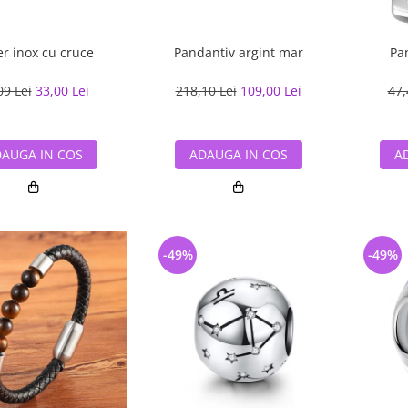
er inox cu cruce
Pandantiv argint mar
Pa
09 Lei
33,00 Lei
218,10 Lei
109,00 Lei
47,
AUGA IN COS
ADAUGA IN COS
A
-49%
-49%