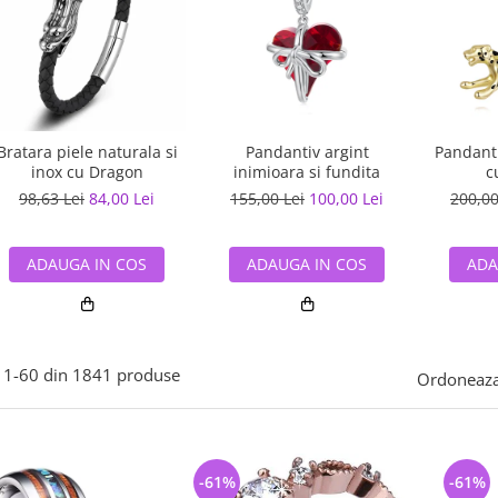
Bratara piele naturala si
Pandantiv argint
Pandanti
inox cu Dragon
inimioara si fundita
c
98,63 Lei
84,00 Lei
155,00 Lei
100,00 Lei
200,00
ADAUGA IN COS
ADAUGA IN COS
ADA
1-
60
din
1841
produse
Ordoneaza
-61%
-61%