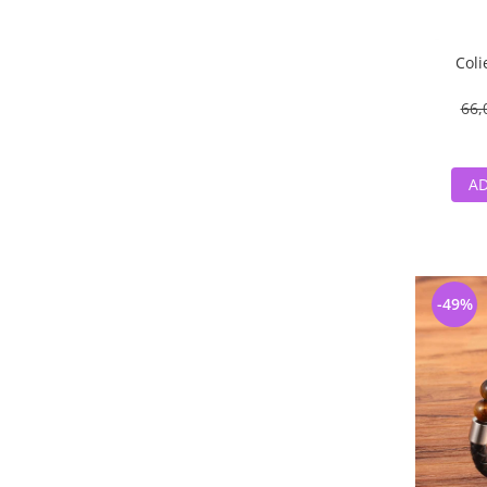
Coli
66,
AD
-49%