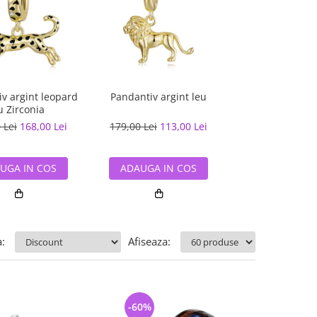
v argint leopard
Pandantiv argint leu
Pandantiv argi
u Zirconia
 Lei
168,00 Lei
179,00 Lei
113,00 Lei
90,00 Lei
59,
UGA IN COS
ADAUGA IN COS
ADAUGA IN
:
Afiseaza:
-60%