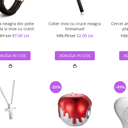
a neagra din piele
Colier inox cu cruce neagra
Cercei a
a si inox cu cranii
Immanuel
pla
01 Lei
87,00 Lei
105,75 Lei
52,00 Lei
132
AUGA IN COS
ADAUGA IN COS
A
-50%
-49%