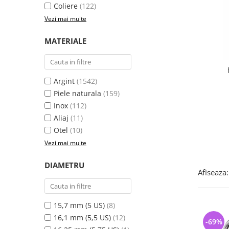
Bijuterii argint cu pietre
Pandantive mireasa
Coliere
(122)
semipretioase
Bijuterii de Lux
Vezi mai multe
Bijuterii argint placat cu aur
Bijuterii gotice si rock
MATERIALE
Bijuterii argint cu diverse
Bijuterii Handmade
materiale
Bijuterii fantezie
Bijuterii argint cu murano
Casete si cutii de bijuterii
Argint
(1542)
Bijuterii tungsten
Piele naturala
(159)
Inox
(112)
Accesorii Piele
Aliaj
(11)
Cadouri
Otel
(10)
Solutii si lavete de curatare
Vezi mai multe
bijuterii argint
DIAMETRU
Afiseaza:
15,7 mm (5 US)
(8)
16,1 mm (5,5 US)
(12)
-69%