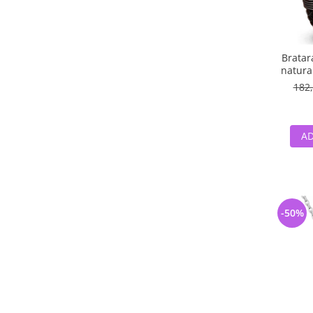
Bratar
natural
182,
AD
-50%