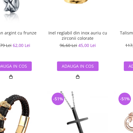
n argint cu frunze
Inel reglabil din inox auriu cu
Talism
zirconii colorate
79 Lei
62,00 Lei
96,60 Lei
45,00 Lei
117
AUGA IN COS
ADAUGA IN COS
A
-51%
-51%