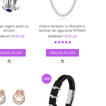
an argint avion cu
Charm fantezie cu floricele si
zirconii
lantisor de siguranta PST0001
,65 Lei
55,00 Lei
29,49 Lei
14,00 Lei
DAUGA IN COS
ADAUGA IN COS
-50%