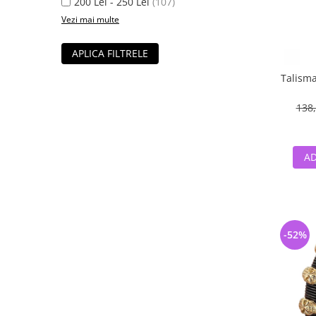
200 Lei - 250 Lei
(107)
Vezi mai multe
APLICA FILTRELE
Talisma
138,
AD
-52%