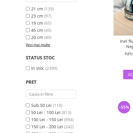
21 cm
(139)
23 cm
(97)
19 cm
(65)
45 cm
(45)
20 cm
(40)
Inel f
Vezi mai multe
Neg
121,
STATUS STOC
In stoc
(2399)
AD
PRET
Sub 50 Lei
(110)
-55%
50 Lei - 100 Lei
(813)
100 Lei - 150 Lei
(894)
150 Lei - 200 Lei
(242)