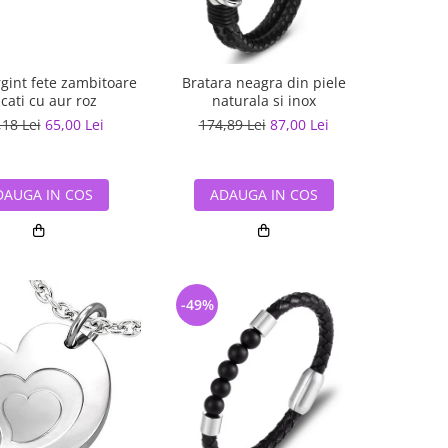
rgint fete zambitoare
Bratara neagra din piele
cati cu aur roz
naturala si inox
,18 Lei
65,00 Lei
174,89 Lei
87,00 Lei
DAUGA IN COS
ADAUGA IN COS
-49%