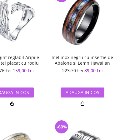
gint reglabil Aripile
Inel inox negru cu insertie de
tei placat cu rodiu
Abalone si Lemn Hawaiian
76 Lei
159,00 Lei
223,70 Lei
89,00 Lei
DAUGA IN COS
ADAUGA IN COS
-60%