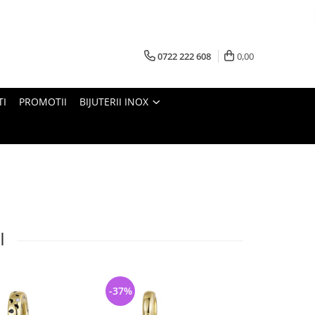
0722 222 608
0,00
TI
PROMOTII
BIJUTERII INOX
I
-37%
-33%