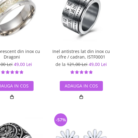
orescent din inox cu
Inel antistres lat din inox cu
Dragoni
cifre / cadran, ISTF0001
,00 Lei
49,00 Lei
de la
121,00 Lei
49,00 Lei
DAUGA IN COS
ADAUGA IN COS
-57%