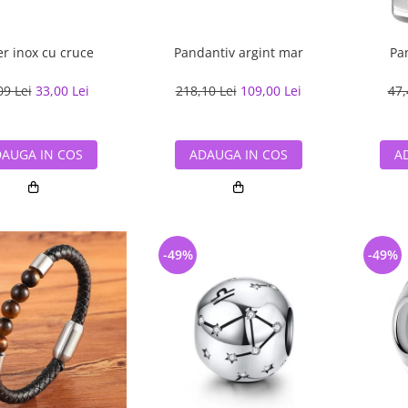
er inox cu cruce
Pandantiv argint mar
Pa
09 Lei
33,00 Lei
218,10 Lei
109,00 Lei
47,
AUGA IN COS
ADAUGA IN COS
A
-49%
-49%