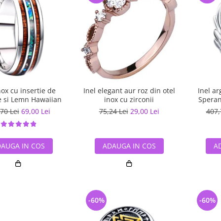
nox cu insertie de
Inel elegant aur roz din otel
Inel ar
 si Lemn Hawaiian
inox cu zirconii
Speran
70 Lei
69,00 Lei
75,24 Lei
29,00 Lei
407,
AUGA IN COS
ADAUGA IN COS
A
-60%
-60%