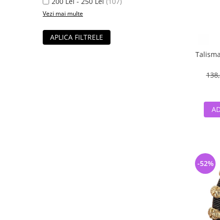
200 Lei - 250 Lei
(107)
Vezi mai multe
APLICA FILTRELE
Talisma
138,
AD
-52%