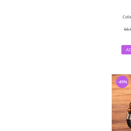
Coli
66,
AD
-49%