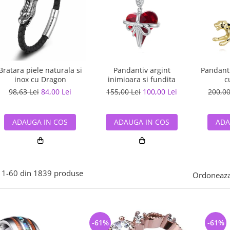
Bratara piele naturala si
Pandantiv argint
Pandanti
inox cu Dragon
inimioara si fundita
c
98,63 Lei
84,00 Lei
155,00 Lei
100,00 Lei
200,00
ADAUGA IN COS
ADAUGA IN COS
ADA
1-
60
din
1839
produse
Ordoneaza
-61%
-61%