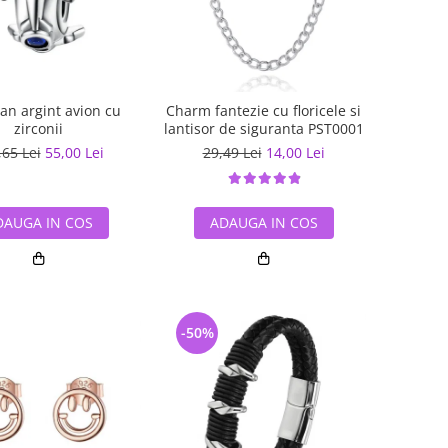
an argint avion cu
Charm fantezie cu floricele si
zirconii
lantisor de siguranta PST0001
,65 Lei
55,00 Lei
29,49 Lei
14,00 Lei
DAUGA IN COS
ADAUGA IN COS
-50%