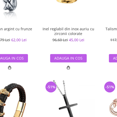
n argint cu frunze
Inel reglabil din inox auriu cu
Talism
zirconii colorate
79 Lei
62,00 Lei
96,60 Lei
45,00 Lei
117
AUGA IN COS
ADAUGA IN COS
A
-51%
-51%