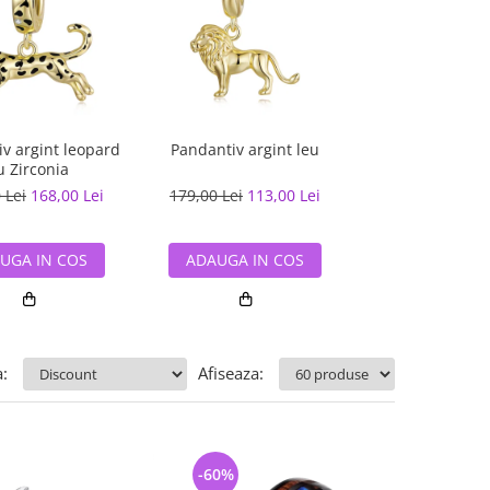
v argint leopard
Pandantiv argint leu
Pandantiv argi
u Zirconia
 Lei
168,00 Lei
179,00 Lei
113,00 Lei
90,00 Lei
59,
UGA IN COS
ADAUGA IN COS
ADAUGA IN
:
Afiseaza:
-60%