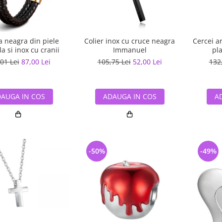
a neagra din piele
Colier inox cu cruce neagra
Cercei a
a si inox cu cranii
Immanuel
pla
01 Lei
87,00 Lei
105,75 Lei
52,00 Lei
132
AUGA IN COS
ADAUGA IN COS
A
-50%
-49%