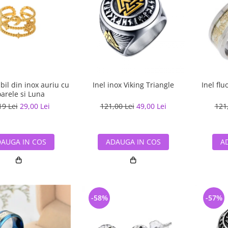
abil din inox auriu cu
Inel inox Viking Triangle
Inel flu
arele si Luna
19 Lei
29,00 Lei
121,00 Lei
49,00 Lei
121
AUGA IN COS
ADAUGA IN COS
A
-58%
-57%