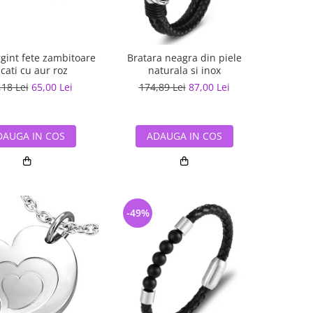
rgint fete zambitoare
Bratara neagra din piele
cati cu aur roz
naturala si inox
,18 Lei
65,00 Lei
174,89 Lei
87,00 Lei
DAUGA IN COS
ADAUGA IN COS
-49%