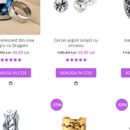
luorescent din inox
Cercei argint simpli cu
In
ru cu Dragoni
zirconiu
00 Lei
49,00 Lei
140,43 Lei
59,00 Lei
114
AUGA IN COS
ADAUGA IN COS
A
-53%
-53%