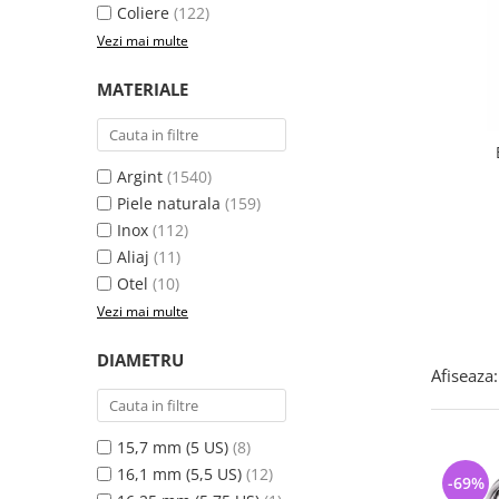
Bijuterii argint cu pietre
Pandantive mireasa
Coliere
(122)
semipretioase
Bijuterii de Lux
Vezi mai multe
Bijuterii argint placat cu aur
Bijuterii gotice si rock
MATERIALE
Bijuterii argint cu diverse
Bijuterii Handmade
materiale
Bijuterii fantezie
Bijuterii argint cu murano
Casete si cutii de bijuterii
Argint
(1540)
Bijuterii tungsten
Piele naturala
(159)
Inox
(112)
Accesorii Piele
Aliaj
(11)
Cadouri
Otel
(10)
Solutii si lavete de curatare
Vezi mai multe
bijuterii argint
DIAMETRU
Afiseaza:
15,7 mm (5 US)
(8)
16,1 mm (5,5 US)
(12)
-69%