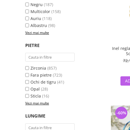
Negru
(187)
Multicolor
(158)
Auriu
(118)
Albastru
(98)
Vezi mai multe
PIETRE
Inel regl
So
72,
Zirconia
(857)
Fara pietre
(723)
AD
Ochi de tigru
(41)
Opal
(28)
Sticla
(16)
Vezi mai multe
-60%
LUNGIME