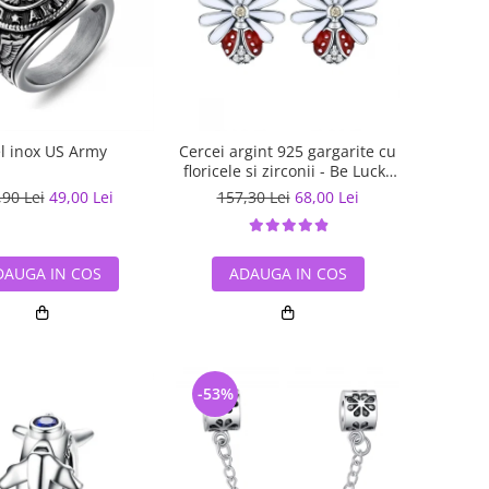
el inox US Army
Cercei argint 925 gargarite cu
floricele si zirconii - Be Lucky
EST0022
,90 Lei
49,00 Lei
157,30 Lei
68,00 Lei
DAUGA IN COS
ADAUGA IN COS
-53%