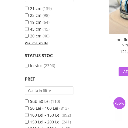
21 cm
(139)
23 cm
(98)
19 cm
(64)
45 cm
(45)
20 cm
(40)
Inel f
Vezi mai multe
Neg
121,
STATUS STOC
In stoc
(2396)
AD
PRET
Sub 50 Lei
(110)
-55%
50 Lei - 100 Lei
(813)
100 Lei - 150 Lei
(892)
150 Lei - 200 Lei
(241)