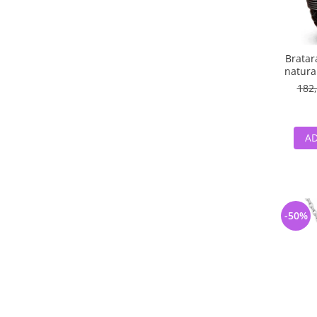
Bratar
natural
182,
AD
-50%