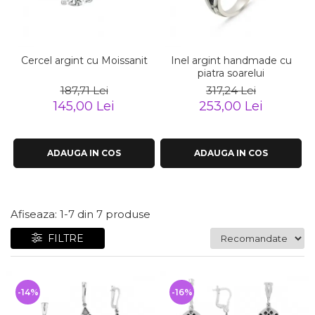
Bijuterii argint cu pietre
Pandantive mireasa
semipretioase
Bijuterii de Lux
Bijuterii argint placat cu aur
Bijuterii gotice si rock
Bijuterii argint cu diverse
Cercel argint cu Moissanit
Inel argint handmade cu
Bijuterii Handmade
materiale
piatra soarelui
Bijuterii fantezie
187,71 Lei
317,24 Lei
Bijuterii argint cu murano
145,00 Lei
253,00 Lei
Casete si cutii de bijuterii
Bijuterii tungsten
Accesorii Piele
ADAUGA IN COS
ADAUGA IN COS
Cadouri
Solutii si lavete de curatare
bijuterii argint
Afiseaza:
1-
7
din
7
produse
FILTRE
-14%
-16%