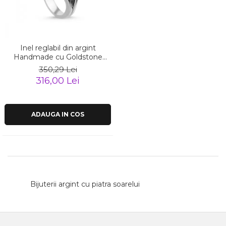
Inel reglabil din argint
Handmade cu Goldstone
Piatra Soarelui
350,29 Lei
316,00 Lei
ADAUGA IN COS
Bijuterii argint cu piatra soarelui