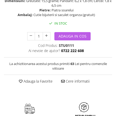
Dimensiuni:
Greutate: 15,5 grame; Pandant: 6,2 x 1,8 cm; Cercei: 1,8 x
6,5 cm
Pietre:
Piatra soarelui
Ambalaj:
Cutie bijuterii si saculet organza (gratuit)
IN STOC
ADAUGA IN COS
Cod Produs:
STU0111
Ai nevoie de ajutor?
0722 222 608
La achizitionarea acestui produs primiti
63
Lei pentru comenzile
viitoare
Adauga la Favorite
Cere informatii
RETUR SIMPLU