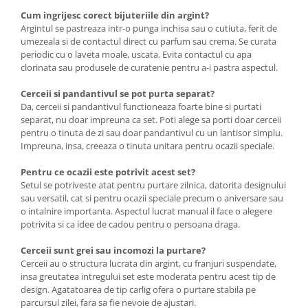
Cum ingrijesc corect bijuteriile din argint?
Argintul se pastreaza intr-o punga inchisa sau o cutiuta, ferit de
umezeala si de contactul direct cu parfum sau crema. Se curata
periodic cu o laveta moale, uscata. Evita contactul cu apa
clorinata sau produsele de curatenie pentru a-i pastra aspectul.
Cerceii si pandantivul se pot purta separat?
Da, cerceii si pandantivul functioneaza foarte bine si purtati
separat, nu doar impreuna ca set. Poti alege sa porti doar cerceii
pentru o tinuta de zi sau doar pandantivul cu un lantisor simplu.
Impreuna, insa, creeaza o tinuta unitara pentru ocazii speciale.
Pentru ce ocazii este potrivit acest set?
Setul se potriveste atat pentru purtare zilnica, datorita designului
sau versatil, cat si pentru ocazii speciale precum o aniversare sau
o intalnire importanta. Aspectul lucrat manual il face o alegere
potrivita si ca idee de cadou pentru o persoana draga.
Cerceii sunt grei sau incomozi la purtare?
Cerceii au o structura lucrata din argint, cu franjuri suspendate,
insa greutatea intregului set este moderata pentru acest tip de
design. Agatatoarea de tip carlig ofera o purtare stabila pe
parcursul zilei, fara sa fie nevoie de ajustari.