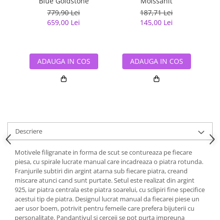
Blue Goldstone
Moissanit
779,90 Lei
187,71 Lei
659,00 Lei
145,00 Lei
ADAUGA IN COS
ADAUGA IN COS
Descriere
Motivele filigranate in forma de scut se contureaza pe fiecare
piesa, cu spirale lucrate manual care incadreaza o piatra rotunda.
Franjurile subtiri din argint atarna sub fiecare piatra, creand
miscare atunci cand sunt purtate. Setul este realizat din argint
925, iar piatra centrala este piatra soarelui, cu sclipiri fine specifice
acestui tip de piatra. Designul lucrat manual da fiecarei piese un
aer usor boem, potrivit pentru femeile care prefera bijuterii cu
personalitate. Pandantivul si cerceii se pot purta impreuna