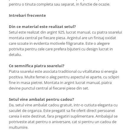
pentru o tinuta completa sau separat, in functie de ocazie.
Intrebari frecvente
Din ce material este realizat setul?
Setul este realizat din argint 925, lucrat manual, cu piatra soarelui
montata central pe fiecare piesa. Argintul are un finisaj oxidat
care scoate in evidenta motivele filigranate. Este o alegere
potrivita pentru cele care prefera bijuterii cu design lucrat in
detaliu.
Ce semnifica piatra soarelui?
Piatra soarelui este asociata traditional cu vitalitatea si energia
pozitiva. Multe femei o aleg pentru aspectul ei aparte, cu sclipiri
fine in masa pietrei. Montata in argint lucrat manual, piatra
devine punctul central al fiecarei piese din set.
Setul vine ambalat pentru cadou?
Da, setul vine ambalat cadou gratuit, intr-o cutiuta eleganta cu
saculet de organza. Este pregatit sa fie oferit direct persoanei
careia ii este destinat, fara pregatiri suplimentare. Ambalajul se
potriveste atat pentru o aniversare, cat si pentru un cadou de
multumire.