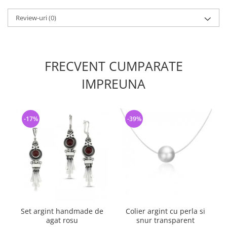
Review-uri
(0)
FRECVENT CUMPARATE
IMPREUNA
-17%
-39%
Set argint handmade de
Colier argint cu perla si
T
agat rosu
snur transparent