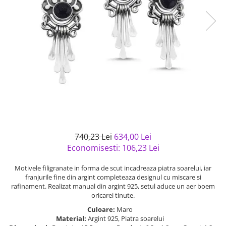
Bijuterii argint cu pietre
Pandantive mireasa
semipretioase
Bijuterii de Lux
Bijuterii argint placat cu aur
Bijuterii gotice si rock
Bijuterii argint cu diverse
Bijuterii Handmade
materiale
Bijuterii fantezie
Bijuterii argint cu murano
Casete si cutii de bijuterii
Bijuterii tungsten
Accesorii Piele
Cadouri
740,23 Lei
634,00 Lei
Solutii si lavete de curatare
Economisesti:
106,23
Lei
bijuterii argint
Motivele filigranate in forma de scut incadreaza piatra soarelui, iar
franjurile fine din argint completeaza designul cu miscare si
rafinament. Realizat manual din argint 925, setul aduce un aer boem
oricarei tinute.
Culoare:
Maro
Material:
Argint 925, Piatra soarelui