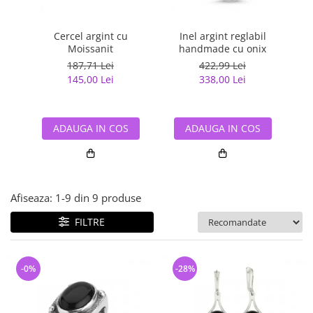
Bijuterii argint cu pietre
Pandantive mireasa
semipretioase
Bijuterii de Lux
Bijuterii argint placat cu aur
Cercel argint cu
Inel argint reglabil
C
Bijuterii gotice si rock
Moissanit
handmade cu onix
Bijuterii argint cu diverse
Bijuterii Handmade
187,71 Lei
422,99 Lei
materiale
145,00 Lei
338,00 Lei
Bijuterii fantezie
Bijuterii argint cu murano
Casete si cutii de bijuterii
Bijuterii tungsten
ADAUGA IN COS
ADAUGA IN COS
Accesorii Piele
Cadouri
Solutii si lavete de curatare
Afiseaza:
1-
9
din
9
produse
bijuterii argint
FILTRE
-0%
-28%