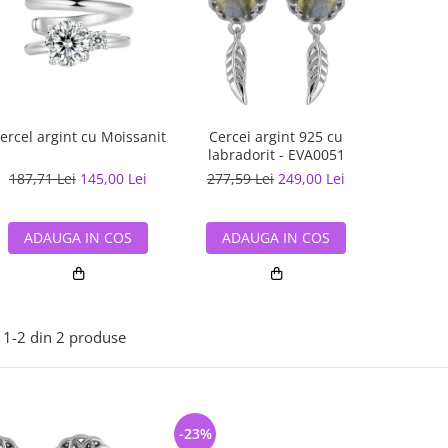
ercel argint cu Moissanit
Cercei argint 925 cu
labradorit - EVA0051
187,71 Lei
145,00 Lei
277,59 Lei
249,00 Lei
ADAUGA IN COS
ADAUGA IN COS
1-
2
din
2
produse
-23%