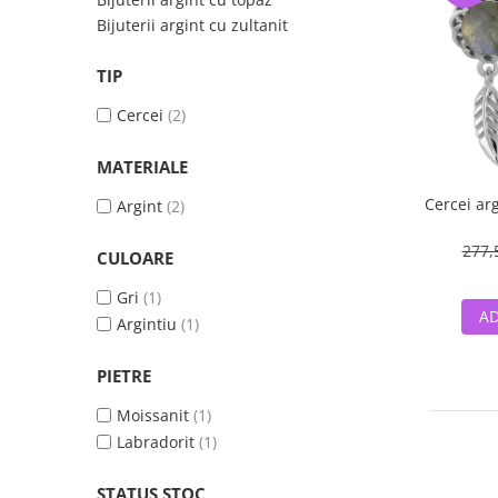
Bijuterii argint cu zultanit
TIP
Cercei
(2)
MATERIALE
Cercei ar
Argint
(2)
277,
CULOARE
Gri
(1)
AD
Argintiu
(1)
PIETRE
Moissanit
(1)
Labradorit
(1)
STATUS STOC