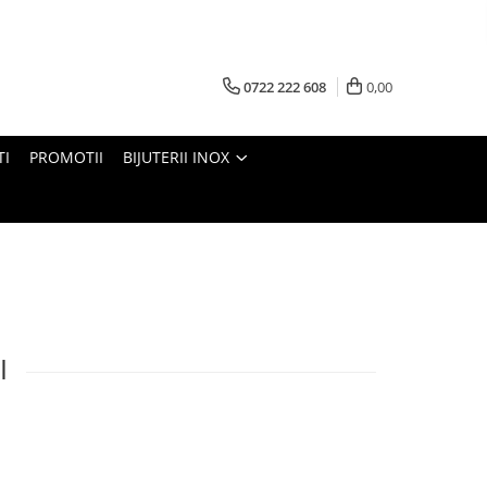
0722 222 608
0,00
TI
PROMOTII
BIJUTERII INOX
I