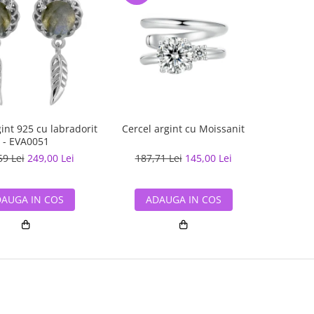
gint 925 cu labradorit
Cercel argint cu Moissanit
- EVA0051
59 Lei
249,00 Lei
187,71 Lei
145,00 Lei
AUGA IN COS
ADAUGA IN COS