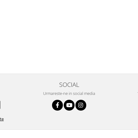
SOCIAL
Urmareste-ne in social media
ate