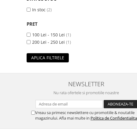
In stoc
(2)
PRET
100 Lei - 150 Lei
(1)
200 Lei - 250 Lei
(1)
APLICA FILTRELE
NEWSLETTER
Nu rata ofertele si promotiile noastre
Vreau sa primesc newslettere cu promotiile & noutatile
magazinului. Afla mai multe in
Politica de Confidentialit