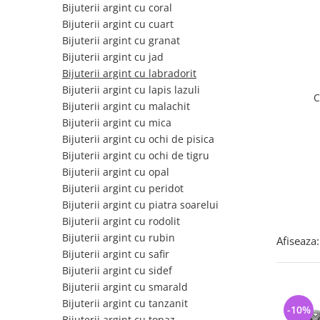
Bijuterii argint cu pietre
Pandantive mireasa
Bijuterii argint cu coral
semipretioase
Bijuterii de Lux
Bijuterii argint cu cuart
Bijuterii argint placat cu aur
Bijuterii argint cu granat
Bijuterii gotice si rock
Bijuterii argint cu jad
Bijuterii argint cu diverse
Bijuterii Handmade
materiale
Bijuterii argint cu labradorit
Bijuterii fantezie
Bijuterii argint cu lapis lazuli
Bijuterii argint cu murano
C
Bijuterii argint cu malachit
Casete si cutii de bijuterii
Bijuterii argint cu mica
Bijuterii tungsten
Bijuterii argint cu ochi de pisica
Accesorii Piele
Bijuterii argint cu ochi de tigru
Bijuterii argint cu opal
Cadouri
Bijuterii argint cu peridot
Solutii si lavete de curatare
Bijuterii argint cu piatra soarelui
bijuterii argint
Bijuterii argint cu rodolit
Bijuterii argint cu rubin
Afiseaza:
Bijuterii argint cu safir
Bijuterii argint cu sidef
Bijuterii argint cu smarald
Bijuterii argint cu tanzanit
-10%
Bijuterii argint cu topaz