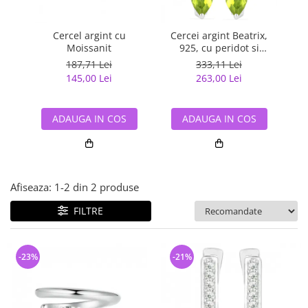
Bijuterii argint cu pietre
Pandantive mireasa
semipretioase
Bijuterii de Lux
Bijuterii argint placat cu aur
Cercel argint cu
Cercei argint Beatrix,
Bijuterii gotice si rock
Moissanit
925, cu peridot si
Bijuterii argint cu diverse
zirconiu alb - EVA0032
Bijuterii Handmade
187,71 Lei
333,11 Lei
materiale
145,00 Lei
263,00 Lei
Bijuterii fantezie
Bijuterii argint cu murano
Casete si cutii de bijuterii
ADAUGA IN COS
ADAUGA IN COS
Bijuterii tungsten
Accesorii Piele
Cadouri
Afiseaza:
1-
2
din
2
produse
Solutii si lavete de curatare
bijuterii argint
FILTRE
-23%
-21%