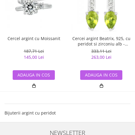
Cercel argint cu Moissanit
Cercei argint Beatrix, 925, cu
peridot si zirconiu alb -
EVA0032
187,71 Lei
333,11 Lei
145,00 Lei
263,00 Lei
ADAUGA IN COS
ADAUGA IN COS
Bijuterii argint cu peridot
NEWSLETTER