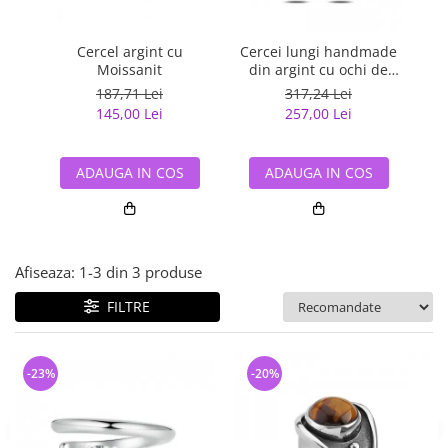
Bijuterii argint cu pietre
Pandantive mireasa
semipretioase
Bijuterii de Lux
Bijuterii argint placat cu aur
Cercel argint cu
Cercei lungi handmade
In
Bijuterii gotice si rock
Moissanit
din argint cu ochi de
H
Bijuterii argint cu diverse
tigru - ETU0160
Bijuterii Handmade
187,71 Lei
317,24 Lei
materiale
145,00 Lei
257,00 Lei
Bijuterii fantezie
Bijuterii argint cu murano
Casete si cutii de bijuterii
ADAUGA IN COS
ADAUGA IN COS
Bijuterii tungsten
Accesorii Piele
Cadouri
Afiseaza:
1-
3
din
3
produse
Solutii si lavete de curatare
bijuterii argint
FILTRE
-23%
-20%