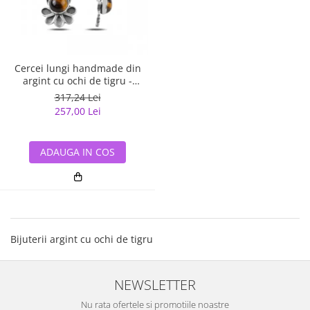
Cercei lungi handmade din
argint cu ochi de tigru -
ETU0160
317,24 Lei
257,00 Lei
ADAUGA IN COS
Bijuterii argint cu ochi de tigru
NEWSLETTER
Nu rata ofertele si promotiile noastre