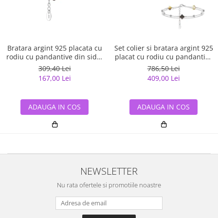
Bratara argint 925 placata cu
Set colier si bratara argint 925
rodiu cu pandantive din sidef
placat cu rodiu cu pandantive
Trifoi cu Patru Foi
din sidef Trifoi cu Patru Foi
309,40 Lei
786,50 Lei
167,00 Lei
409,00 Lei
ADAUGA IN COS
ADAUGA IN COS
NEWSLETTER
Nu rata ofertele si promotiile noastre