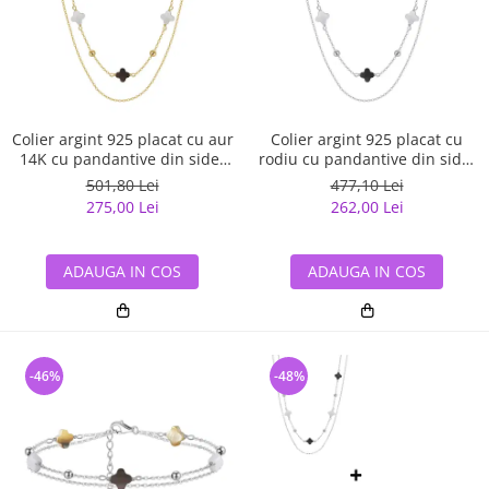
Colier argint 925 placat cu aur
Colier argint 925 placat cu
14K cu pandantive din sidef
rodiu cu pandantive din sidef
Trifoi cu Patru Foi
Trifoi cu Patru Foi
501,80 Lei
477,10 Lei
275,00 Lei
262,00 Lei
ADAUGA IN COS
ADAUGA IN COS
-46%
-48%