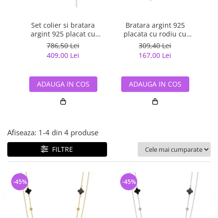
Bijuterii argint cu pietre
Pandantive mireasa
semipretioase
Bijuterii de Lux
Set colier si bratara
Bijuterii argint placat cu aur
Bratara argint 925
Co
Bijuterii gotice si rock
argint 925 placat cu
placata cu rodiu cu
cu
Bijuterii argint cu diverse
rodiu cu pandantive din
pandantive din sidef
din
Bijuterii Handmade
786,50 Lei
309,40 Lei
materiale
sidef Trifoi cu Patru Foi
Trifoi cu Patru Foi
409,00 Lei
167,00 Lei
Bijuterii fantezie
Bijuterii argint cu murano
Casete si cutii de bijuterii
ADAUGA IN COS
ADAUGA IN COS
Bijuterii tungsten
Accesorii Piele
Cadouri
Afiseaza:
1-
4
din
4
produse
Solutii si lavete de curatare
bijuterii argint
FILTRE
-45%
-45%