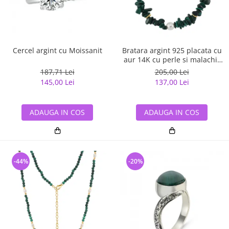
Cercel argint cu Moissanit
Bratara argint 925 placata cu
aur 14K cu perle si malachit
natural
187,71 Lei
205,00 Lei
145,00 Lei
137,00 Lei
ADAUGA IN COS
ADAUGA IN COS
-44%
-20%