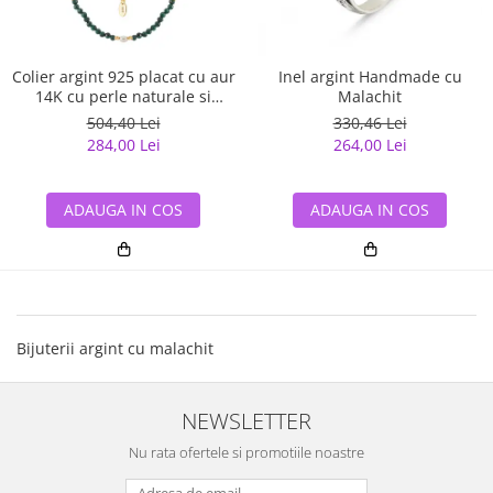
Colier argint 925 placat cu aur
Inel argint Handmade cu
14K cu perle naturale si
Malachit
malachit natural
504,40 Lei
330,46 Lei
284,00 Lei
264,00 Lei
ADAUGA IN COS
ADAUGA IN COS
Bijuterii argint cu malachit
NEWSLETTER
Nu rata ofertele si promotiile noastre