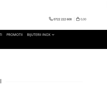
0722 222 608
0,00
TI
PROMOTII
BIJUTERII INOX
I