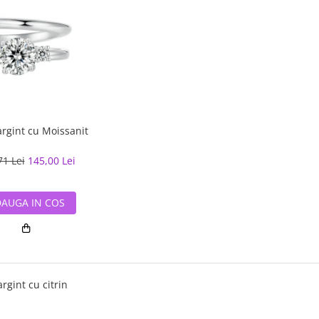
argint cu Moissanit
71 Lei
145,00 Lei
AUGA IN COS
argint cu citrin