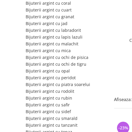
Bijuterii argint cu pietre
Pandantive mireasa
Bijuterii argint cu coral
semipretioase
Bijuterii de Lux
Bijuterii argint cu cuart
Bijuterii argint placat cu aur
Bijuterii argint cu granat
Bijuterii gotice si rock
Bijuterii argint cu jad
Bijuterii argint cu diverse
Bijuterii Handmade
materiale
Bijuterii argint cu labradorit
Bijuterii fantezie
Bijuterii argint cu lapis lazuli
Bijuterii argint cu murano
C
Bijuterii argint cu malachit
Casete si cutii de bijuterii
Bijuterii argint cu mica
Bijuterii tungsten
Bijuterii argint cu ochi de pisica
Accesorii Piele
Bijuterii argint cu ochi de tigru
Bijuterii argint cu opal
Cadouri
Bijuterii argint cu peridot
Solutii si lavete de curatare
Bijuterii argint cu piatra soarelui
bijuterii argint
Bijuterii argint cu rodolit
Bijuterii argint cu rubin
Afiseaza:
Bijuterii argint cu safir
Bijuterii argint cu sidef
Bijuterii argint cu smarald
Bijuterii argint cu tanzanit
-23%
Bijuterii argint cu topaz