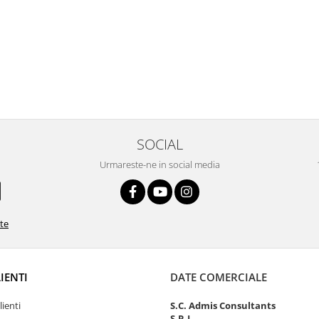
SOCIAL
Urmareste-ne in social media
ate
LIENTI
DATE COMERCIALE
lienti
S.C. Admis Consultants
S.R.L