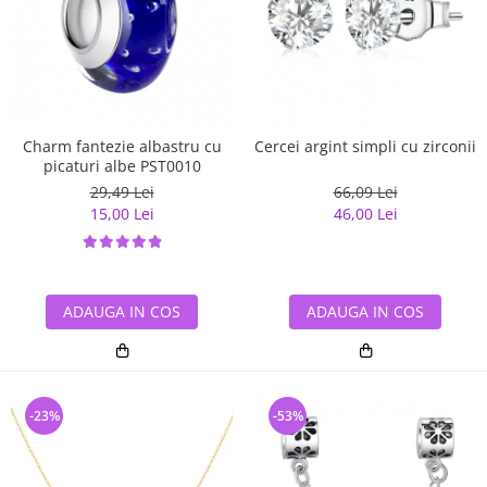
Charm fantezie albastru cu
Cercei argint simpli cu zirconii
picaturi albe PST0010
29,49 Lei
66,09 Lei
15,00 Lei
46,00 Lei
ADAUGA IN COS
ADAUGA IN COS
-23%
-53%