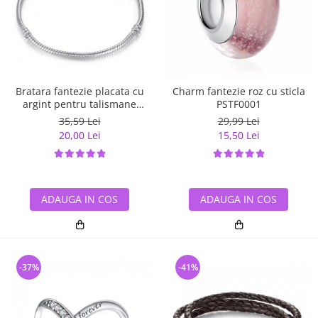
Bratara fantezie placata cu
Charm fantezie roz cu sticla
argint pentru talismane
PSTF0001
BST0002
35,59 Lei
29,99 Lei
20,00 Lei
15,50 Lei
ADAUGA IN COS
ADAUGA IN COS
-37%
-41%