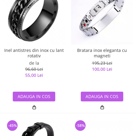
Inel antistres din inox cu lant
Bratara inox eleganta cu
rotativ
magneti
de la
195,23 Lei
96,60 Lei
100,00 Lei
55,00 Lei
ADAUGA IN COS
ADAUGA IN COS
-45%
-58%