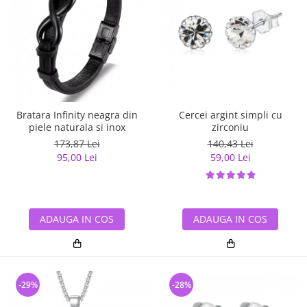
Bratara Infinity neagra din
Cercei argint simpli cu
piele naturala si inox
zirconiu
173,87 Lei
140,43 Lei
95,00 Lei
59,00 Lei
ADAUGA IN COS
ADAUGA IN COS
-29%
-28%