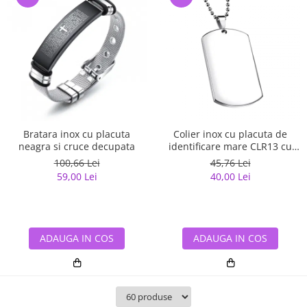
Bratara inox cu placuta
Colier inox cu placuta de
neagra si cruce decupata
identificare mare CLR13 cu
lant militar
100,66 Lei
45,76 Lei
59,00 Lei
40,00 Lei
ADAUGA IN COS
ADAUGA IN COS