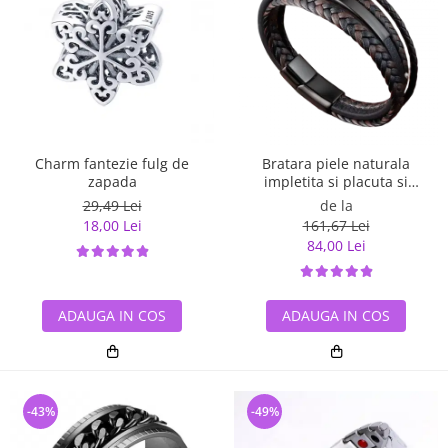
Charm fantezie fulg de
Bratara piele naturala
zapada
impletita si placuta si
inchizatoare din inox
29,49 Lei
de la
18,00 Lei
161,67 Lei
84,00 Lei
ADAUGA IN COS
ADAUGA IN COS
-43%
-49%