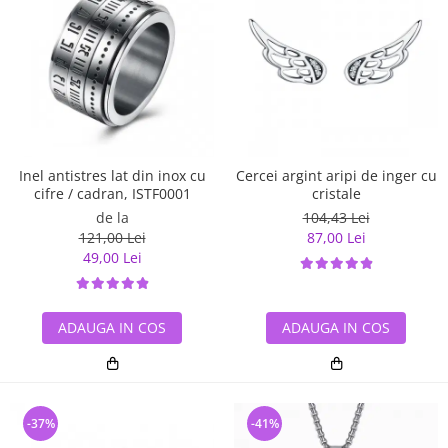
Inel antistres lat din inox cu
Cercei argint aripi de inger cu
cifre / cadran, ISTF0001
cristale
de la
104,43 Lei
121,00 Lei
87,00 Lei
49,00 Lei
ADAUGA IN COS
ADAUGA IN COS
-37%
-41%