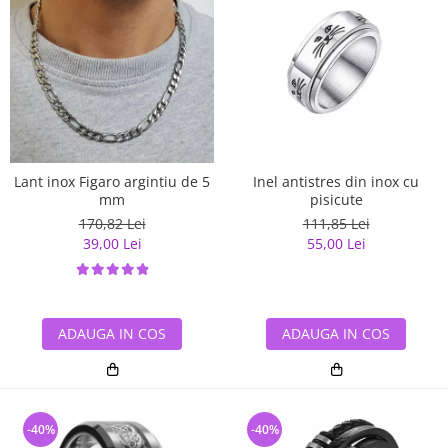
Lant inox Figaro argintiu de 5
Inel antistres din inox cu
mm
pisicute
170,82 Lei
111,85 Lei
39,00 Lei
55,00 Lei
ADAUGA IN COS
ADAUGA IN COS
-40%
-40%