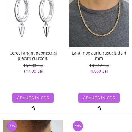
Cercei argint geometrici
Lant inox auriu rasucit de 4
placati cu rodiu
mm
157,30 Lei
131,17 Lei
117,00 Lei
47,00 Lei
ADAUGA IN COS
ADAUGA IN COS
-77%
-51%