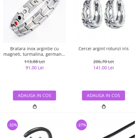
Bratara inox argintie cu
Cercei argint rotunzi iris
magneti, turmalina, germaniu
si anioni
113,88 Lei
206,70 Lei
91,00 Lei
141,00 Lei
ADAUGA IN COS
ADAUGA IN COS
-32%
-27%