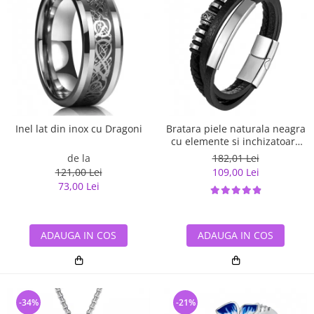
Inel lat din inox cu Dragoni
Bratara piele naturala neagra
cu elemente si inchizatoare
din inox
de la
182,01 Lei
121,00 Lei
109,00 Lei
73,00 Lei
ADAUGA IN COS
ADAUGA IN COS
-34%
-21%