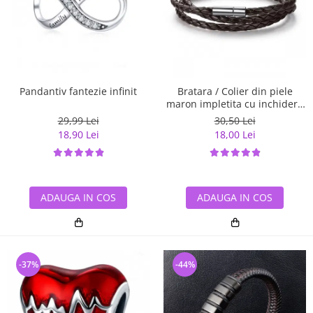
Pandantiv fantezie infinit
Bratara / Colier din piele
maron impletita cu inchidere
magnetica, BSTF0007
29,99 Lei
30,50 Lei
18,90 Lei
18,00 Lei
ADAUGA IN COS
ADAUGA IN COS
-37%
-44%