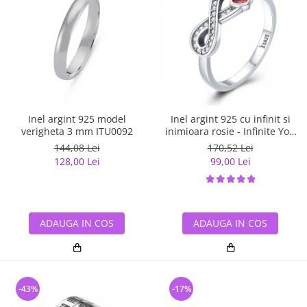
Inel argint 925 model
Inel argint 925 cu infinit si
verigheta 3 mm ITU0092
inimioara rosie - Infinite You
IST0062
144,08 Lei
170,52 Lei
128,00 Lei
99,00 Lei
ADAUGA IN COS
ADAUGA IN COS
-43%
-17%