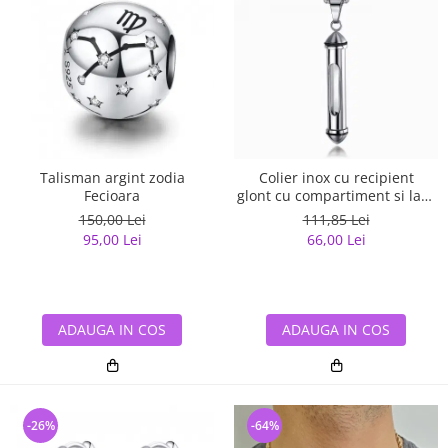
Talisman argint zodia
Colier inox cu recipient
Fecioara
glont cu compartiment si lant
3 x 55 cm
150,00 Lei
111,85 Lei
95,00 Lei
66,00 Lei
ADAUGA IN COS
ADAUGA IN COS
-26%
-64%