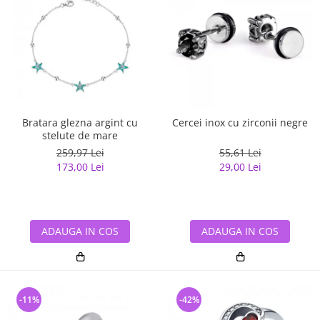
Bratara glezna argint cu
Cercei inox cu zirconii negre
stelute de mare
259,97 Lei
55,61 Lei
173,00 Lei
29,00 Lei
ADAUGA IN COS
ADAUGA IN COS
-11%
-42%