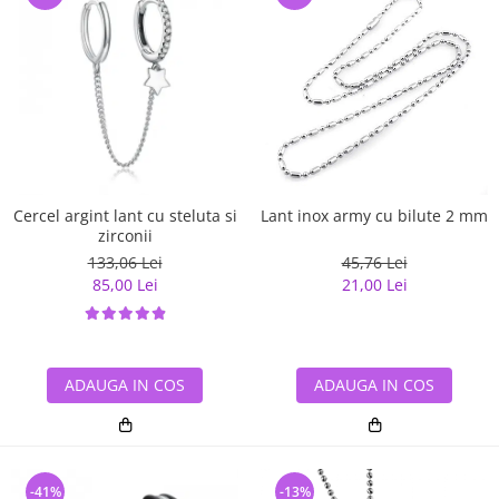
Cercel argint lant cu steluta si
Lant inox army cu bilute 2 mm
zirconii
133,06 Lei
45,76 Lei
85,00 Lei
21,00 Lei
ADAUGA IN COS
ADAUGA IN COS
-41%
-13%