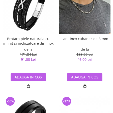
Bratara piele naturala cu
Lant inox cubanez de 5 mm
infinit si inchizatoare din inox
de la
de la
171,84 Lei
133,20 Lei
91,00 Lei
46,00 Lei
ADAUGA IN COS
ADAUGA IN COS
-50%
-37%